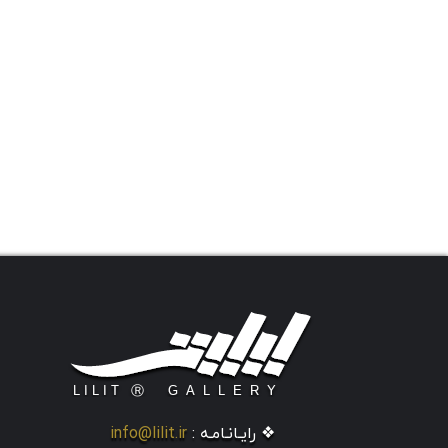
❖ رایـانـامـه :
info@lilit.ir