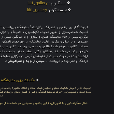
❖ تــلــگــرام :
lilit_gallery
❖اینستاگرام:
lilit_gallery
لیلیت® اولین پلتفرم و هلدینگ برگزارکنندهٔ نمایشگاه بین‌الملل
قابلیت شخصی‌سازی و تغییر محیط، دکوراسیون و اشیاء) و با هزاران ط
برگزاری بیش از ۲۵۰ نمایشگاه هنری و تجاری و با میا
مصنوعی و با ابداع و برگزاری اولین نمایشگاه در جهان‌های ناممکن و
مجلات آنلاین با موضوعات گوناگون و عمومی، روزنامه آنلاین هنر، تم
کل جهان نیز می‌باشد که به‌منظور ارتقای سطح دانش جامعه، به‌عنو
ارزشمندی که در جهت حمایت از هنرمندان گرامی در برگزاری نمایشگاه 
فرهنگ و هنر بوده و می‌باشد.
.: سپاس از توجه و همراهی‌تان :.
≡
امکانات رزرو نمایشگاه
≡
لیلیت
® در
«مرکز مالکیت معنوی سازمان ثبت اسناد و املاک کشور»
بشماره‌های: ۲۸۰۹۲۹ و ۴۵۱۸۴۱ ، به ثبت رسیده
شده است و همچنین در
«مرکز توسعه فرهنگ و هنر در فضای‌مجازی وزارت فرهن
قان
اخطار! هرگونه کپی و یا الگوبرداری از این پلتفرم و همچنین سوءاستفاده از نا