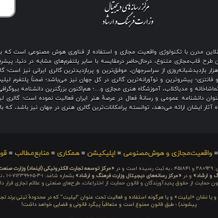
ی آنلاین مدرن با تکنولوژی واقعیت مجازی و استفاده از فناوری هوش مصنوعی است که 
رح قاب‌مجازی متنوع، درحال‌حاضر درمقایسه با سایر پلتفرم‌های مشابه در دنیا، پیشرفت
نگین بیش از هزار بازدیدشبانه‌روزی از سراسرجهان، موفق‌ترین و پربازدیدترین گالری ایرانی نیز
 فانتزی؛ پیشروترین و نوآورانه‌ترین گالری در کل جهان نیز می‌باشد؛ ضمناً پلتفرم لیل
اشاخانه و مدیاکلاب، آموزشگاه هنری مجازی و…؛ هم‌اکنون بزرگترین دانشنامه بیوگرافی 
ان دانشنامه عمومی و رسانهٔ فعال در عرصهٔ هنر ایران فعالیت نموده است؛ گالری لیل
آثار ایشان ارائه می‌دهد، توانسته پرامکانات‌ترین گالری هنری در جهان نیز باشد، که ب
واقعیت‌مجازی و هوش‌مصنوعی
≡
اپلیکیشن
≡
همکاری
≡
منابع‌مطالب
≡
قوا
 است و در
«مرکز توسعه تجارت الکترونیکی (اینماد) وزارت صنع
گ و ارشاد»
و در
«مرکز رسانه‌های دیجیتال وزارت فرهنگ و ارشاد»
بشما
ون حمایت از حقوق پدیدآورندگان و قانون حمایت از اختراعات، طرح‌های صنعتی و علائم تجاری قرار دار
م و یا نشان «لیلیت» و یا هرگونه استفاده و فعالیت تحت عنوان “لیلیت” که در محدودهٔ ثبتی برند تج
پیشوند) ؛ طبق قانون ممنوع است و متعاقباً پیگرد قانونی و قضایی خواهد داشت!