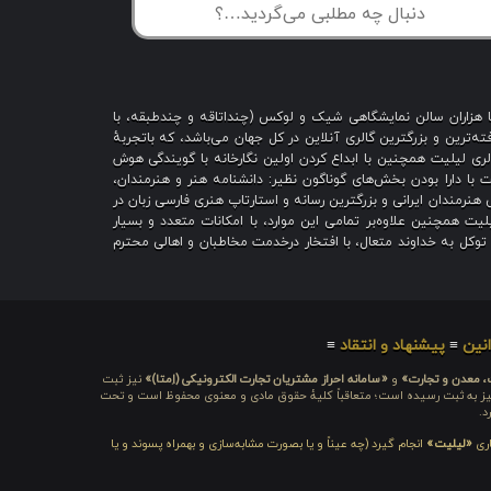
با هزاران سالن نمایشگاهی شیک و لوکس (چنداتاقه و چندطبقه، با
ه‌ترین و بزرگترین گالری آنلاین در کل جهان می‌باشد، که باتجربهٔ
 است؛ گالری لیلیت همچنین با ابداع کردن اولین نگارخانه با گویندگی هوش
یت با دارا بودن بخش‌های گوناگون نظیر: دانشنامه هنر و هنرمندان،
هنرمندان ایرانی و بزرگترین رسانه و استارتاپ هنری فارسی زبان در
یت همچنین علاوه‌بر تمامی این موارد، با امکانات متعدد و بسیار
ا توکل به خداوند متعال، با افتخار درخدمت مخاطبان و اهالی محترم
نین
≡
پیشنهاد و انتقاد
≡
ت، معدن و تجارت»
و
«سامانه احراز مشتریان تجارت الکترونیکی (اِمتا)»
نیز ثبت
ره شامَد: ۱-۳-۶۵-۷۱۲۳۹۹-۱-۱ ، نیز به ثبت رسیده است؛ متعاقباً کلیهٔ حقوق مادی و معنوی محفوظ است و تحت
د.
اری
«لیلیت»
انجام گیرد (چه عیناً و یا بصورت مشابه‌سازی و بهمراه پسوند و یا