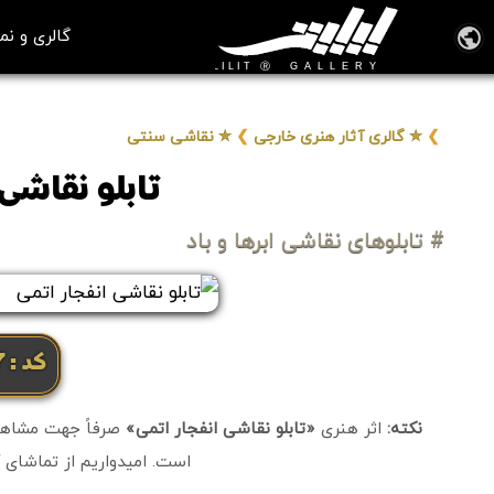
گالری و نم
❯
✮ گالری آثار هنری خارجی
❯
✮ نقاشی سنتی
تابلو نقاشی 
# تابلوهای نقاشی ابرها و باد
کد: 2407
نکته:
اثر هنری
«تابلو نقاشی انفجار اتمی»
صرفاً جهت مشاهده 
است. امیدواریم از تماشای آ