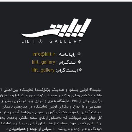
❖ رایـانـامـه :
info@lilit.ir
❖ تــلــگــرام :
lilit_gallery
❖اینستاگرام:
lilit_gallery
لیلیت® اولین پلتفرم و هلدینگ برگزارکنندهٔ نمایشگاه بین‌الملل
قابلیت شخصی‌سازی و تغییر محیط، دکوراسیون و اشیاء) و با هزاران ط
برگزاری بیش از ۲۵۰ نمایشگاه هنری و تجاری و با میا
مصنوعی و با ابداع و برگزاری اولین نمایشگاه در جهان‌های ناممکن و
مجلات آنلاین با موضوعات گوناگون و عمومی، روزنامه آنلاین هنر، تم
کل جهان نیز می‌باشد که به‌منظور ارتقای سطح دانش جامعه، به‌عنو
ارزشمندی که در جهت حمایت از هنرمندان گرامی در برگزاری نمایشگاه 
فرهنگ و هنر بوده و می‌باشد.
.: سپاس از توجه و همراهی‌تان :.