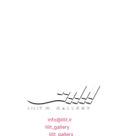
❖ رایـانـامـه :
info@lilit.ir
❖ تــلــگــرام :
lilit_gallery
❖اینستاگرام:
lilit_gallery