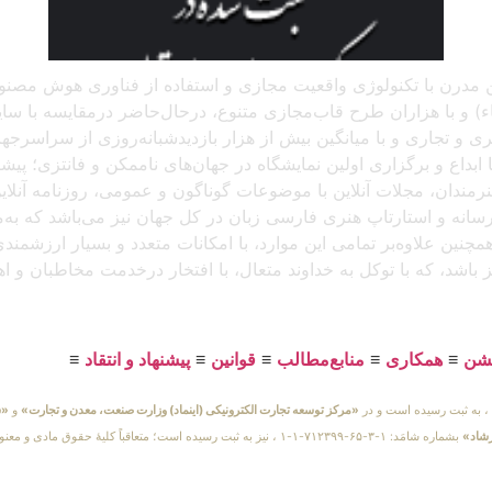
 آنلاین مدرن با تکنولوژی واقعیت مجازی و استفاده از فناوری هوش م
و با هزاران طرح قاب‌مجازی متنوع، درحال‌حاضر درمقایسه با سایر پل
د، که باتجربهٔ برگزاری بیش از ۲۵۰ نمایشگاه هنری و تجاری و با میانگین بیش از هزار بازدید
بداع و برگزاری اولین نمایشگاه در جهان‌های ناممکن و فانتزی؛ پیشرو
 هنرمندان، مجلات آنلاین با موضوعات گوناگون و عمومی، روزنامه آنل
ن رسانه و استارتاپ هنری فارسی زبان در کل جهان نیز می‌باشد که ب
مچنین علاوه‌بر تمامی این موارد، با امکانات متعدد و بسیار ارزشمن
یز باشد، که با توکل به خداوند متعال، با افتخار درخدمت مخاطبان و 
یشن
≡
همکاری
≡
منابع‌مطالب
≡
قوانین
≡
پیشنهاد و انتقاد
≡
«مرکز توسعه تجارت الکترونیکی (اینماد) وزارت صنعت، معدن و تجارت»
و
«س
رشاد»
بشماره شامَد: ۱-۳-۶۵-۷۱۲۳۹۹-۱-۱ ، نیز به ثبت رسیده است؛ متعاقباً 