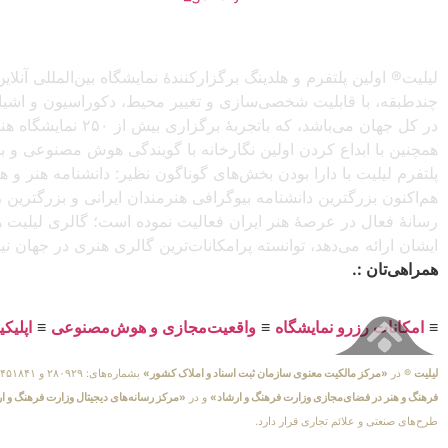
لیلیت® اولین پلتفرم و هلدینگ برگزارکنندهٔ نمایشگاه بین‌المللی
چندطبقه، با قابلیت شخصی‌سازی و تغییر محیط، دکوراسیون و اشیاء) 
در کل جهان می‌باش
همچنین با ابداع کردن اولین نگارخانه با گویندگی هوش مصنوعی و با ا
پلتفرم لیلیت با دارا بودن بخش‌های گوناگون نظیر: دانشنامه هنر و
هم‌اکنون بزرگترین دانشنامه بیوگرافی هنرمندان ایرانی و بزرگتری
رسانهٔ فعال در عرصهٔ هنر ایران فعالیت نموده است؛ گالری لیلیت ه
ایشان ارائه می‌دهد، توانسته پرامکانات‌ترین گالری هنری در جهان ن
همراهی‌تان :.
≡
امکانات رزرو نمایشگاه
≡
واقعیت‌مجازی و هوش‌مصنوعی
≡
اپلیک
لیلیت
® در
«مرکز مالکیت معنوی سازمان ثبت اسناد و املاک کشور»
بشماره‌های: ۲۸۰۹۲۹ و ۴۵۱۸۴۱ ، به ثبت رسیده است و در
فرهنگ و هنر در فضای‌مجازی وزارت فرهنگ و ارشاد»
و در
«مرکز رسانه‌های دیجیتال وزارت فرهنگ و ا
طرح‌های صنعتی و علائم تجاری قرار دارد.