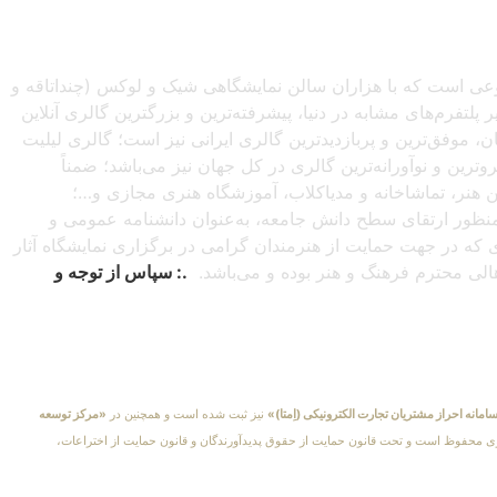
صنوعی است که با هزاران سالن نمایشگاهی شیک و لوکس (چنداتاقه و
تفرم‌های مشابه در دنیا، پیشرفته‌ترین و بزرگترین گالری آنلاین
شبانه‌روزی از سراسرجهان، موفق‌ترین و پربازدیدترین گالری ایرانی نیز است؛ گالری لیلیت
ترین و نوآورانه‌ترین گالری در کل جهان نیز می‌باشد؛ ضمناً
این هنر، تماشاخانه و مدیاکلاب، آموزشگاه هنری مجازی و…؛
ه‌منظور ارتقای سطح دانش جامعه، به‌عنوان دانشنامه عمومی و
دی که در جهت حمایت از هنرمندان گرامی در برگزاری نمایشگاه آثار
اهالی محترم فرهنگ و هنر بوده و می‌باشد.
.: سپاس از توجه و
امانه احراز مشتریان تجارت الکترونیکی (اِمتا)»
نیز ثبت شده است و همچنین در
«مرکز توسعه
کلیهٔ حقوق مادی و معنوی محفوظ است و تحت قانون حمایت از حقوق پدیدآورندگان و قانون حمایت از اختراعات،