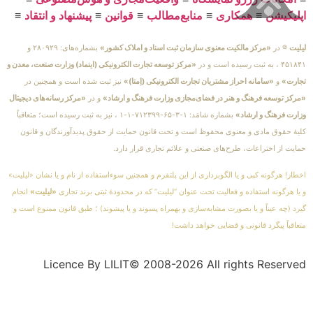
اپلیکیشن
≡
همکاری
≡
منابع‌مطالب
≡
قوانین
≡
پیشنهاد و انتقاد
≡
لیلیت
® در
«مرکز مالکیت معنوی سازمان ثبت اسناد و املاک کشور»
بشماره‌های: ۲۸۰۹۲۹ و
۴۵۱۸۴۱ ، به ثبت رسیده است و در
«مرکز توسعه تجارت الکترونیکی (اینماد) وزارت صنعت، معدن و
تجارت»
و
«سامانه احراز مشتریان تجارت الکترونیکی (اِمتا)»
نیز ثبت شده است و همچنین در
«مرکز توسعه فرهنگ و هنر در فضای‌مجازی وزارت فرهنگ و ارشاد»
و در
«مرکز رسانه‌های دیجیتال
وزارت فرهنگ و ارشاد»
بشماره شامَد: ۱-۳-۶۵-۷۱۲۳۹۹-۱-۱ ، نیز به ثبت رسیده است؛ متعاقباً
کلیهٔ حقوق مادی و معنوی محفوظ است و تحت قانون حمایت از حقوق پدیدآورندگان و قانون
حمایت از اختراعات، طرح‌های صنعتی و علائم تجاری قرار دارد.
اخطار! هرگونه کپی و یا الگوبرداری از این پلتفرم و همچنین سوءاستفاده از نام و یا نشان «لیلیت»
و یا هرگونه استفاده و فعالیت تحت عنوان “لیلیت” که در محدودهٔ ثبتی برند تجاری
«لیلیت»
انجام
گیرد (چه عیناً و یا بصورت مشابه‌سازی و بهمراه پسوند و یا پیشوند) ؛ طبق قانون ممنوع است و
متعاقباً پیگرد قانونی و قضایی خواهد داشت!
Licence By LILIT© 2008-2026 All rights Reserved