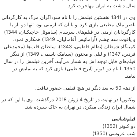
سال داشت به ایران مهاجرت کرد.
وی در 1341 نخستین فیلمش را با نام سوداگران مرگ به کارگردانی
ناصر ملک مطیعی بازی کرد.او با آن که ارمنی بود، تنها دو بار با
کارگردانان ارمنی در فیلم‌های سرسام (ساموئل خاچیکیان، 1344)
و یاقوت سه چشم (آرامائیس آقامالیان، 1349) همکاری نمود.
کمینگاه شیطان (نظام فاطمی، 1343)، سلطان قلب‌ها (محمدعلی
فردین، 1347) و لیلی و مجنون (سیامک یاسمی، 1349) از دیگر
فیلم‌های قابل توجه اش به شمار می‌آیند. آخرین فیلمش را در سال
1350 با نام دو کبوتر (ایرج فاطمی) بازی کرد که به نمایش در
نیامد.
از دهه 50 به بعد دیگر در هیچ فیلمی حضور نیافت.
ویکتوریا در نهایت در تاریخ 4 ژوئن 2018 درگذشت. وی با این که در
شمال ایران زندگی میکرد، در تهران به خاک سپرده شد.
فیلم‌شناسی
دو کبوتر (1352)
شب عروسی (1350)