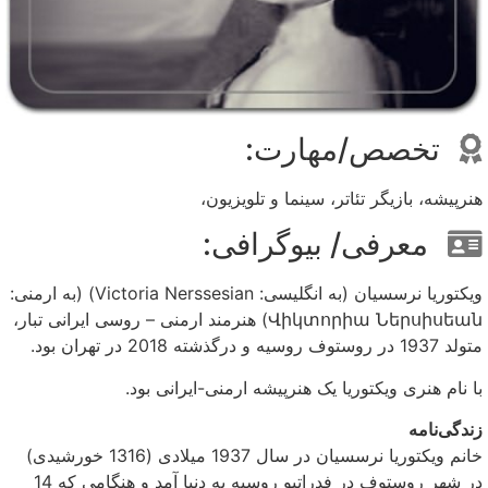
تخصص/مهارت:
هنرپیشه، بازیگر تئاتر، سینما و تلویزیون،
معرفی/ بیوگرافی:
ویکتوریا نرسسیان (به انگلیسی: Victoria Nerssesian) (به ارمنی:
Վիկտորիա Ներսիսեան) هنرمند ارمنی – روسی ایرانی تبار،
متولد 1937 در روستوف روسیه و درگذشته 2018 در تهران بود.
با نام هنری ویکتوریا یک هنرپیشه ارمنی-ایرانی بود.
زندگی‌نامه
خانم ویکتوریا نرسسیان در سال 1937 میلادی (1316 خورشیدی)
در شهر روستوف در فدراتیو روسیه به دنیا آمد و هنگامی که 14