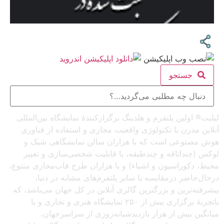
جستجو
لیلیت® اولین پلتفرم و هلدینگ برگزارکنندهٔ نمایشگاه بین‌المللی
آنلاین مدرن با تکنولوژی واقعیت مجازی و استفاده از فناوری
هوش مصنوعی است که با هزاران سالن نمایشگاهی شیک و
لوکس (چنداتاقه و چندطبقه، با قابلیت شخصی‌سازی و تغییر
محیط، دکوراسیون و اشیاء) و با هزاران طرح قاب‌مجازی متنوع،
درحال‌حاضر درمقایسه با سایر پلتفرم‌های مشابه در دنیا،
پیشرفته‌ترین و بزرگترین گالری آنلاین در کل جهان می‌باشد، که
باتجربهٔ برگزاری بیش از ۲۵۰ نمایشگاه هنری و تجاری و با
میانگین بیش از هزار بازدیدشبانه‌روزی از سراسرجهان،