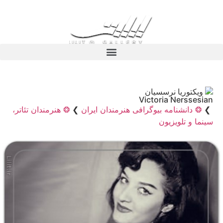
ویکتوریا نرسسیان
Victoria Nerssesian
❯
❂ دانشنامه بیوگرافی هنرمندان ایران
❯
❂ هنرمندان تئاتر،
سینما و تلویزیون