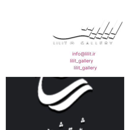
❖ رایـانـامـه :
info@lilit.ir
❖ تــلــگــرام :
lilit_gallery
❖اینستاگرام:
lilit_gallery