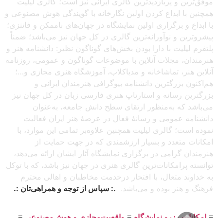
موفق‌ترین و پربازدیدترین گالری ایرانی نیز است؛ گالری لیلیت
همچنین با ابداع کردن اولین نگارخانه با گویندگی هوش مصنوعی و
با ابداع و برگزاری اولین نمایشگاه در جهان‌های ناممکن و فانتزی؛
پیشروترین و نوآورانه‌ترین گالری در کل جهان نیز می‌باشد؛ ضمناً
پلتفرم لیلیت با دارا بودن بخش‌های گوناگون نظیر: دانشنامه هنر و
هنرمندان، مجلات آنلاین با موضوعات گوناگون و عمومی، روزنامه
آنلاین هنر، تماشاخانه و مدیاکلاب، آموزشگاه هنری مجازی و…؛
هم‌اکنون بزرگترین دانشنامه بیوگرافی هنرمندان ایرانی و
بزرگترین رسانه و استارتاپ هنری فارسی زبان در کل جهان نیز
می‌باشد که به‌منظور ارتقای سطح دانش جامعه، به‌عنوان
دانشنامه عمومی و رسانهٔ فعال در عرصهٔ هنر ایران فعالیت
نموده است؛ گالری لیلیت همچنین علاوه‌بر تمامی این موارد، با
امکانات متعدد و بسیار ارزشمندی که در جهت حمایت از
هنرمندان گرامی در برگزاری نمایشگاه آثار ایشان ارائه می‌دهد،
توانسته پرامکانات‌ترین گالری هنری در جهان نیز باشد، که با توکل
به خداوند متعال، با افتخار درخدمت مخاطبان و اهالی محترم
فرهنگ و هنر بوده و می‌باشد.
.: سپاس از توجه و همراهی‌تان :.
≡
امکانات رزرو نمایشگاه
≡
واقعیت‌مجازی و هوش‌مصنوعی
≡