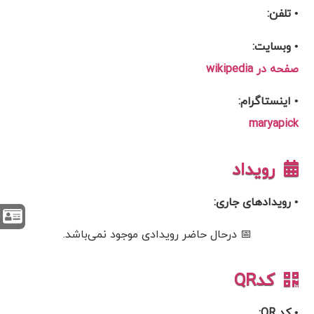
• تلفن:
• وبسایت:
صفحه در wikipedia
• اینستاگرام:
maryapick
رویداد
• رویدادهای جاری:
📅 درحال حاضر رویدادی موجود نمی‌باشد.
کدQR
• کد QR: