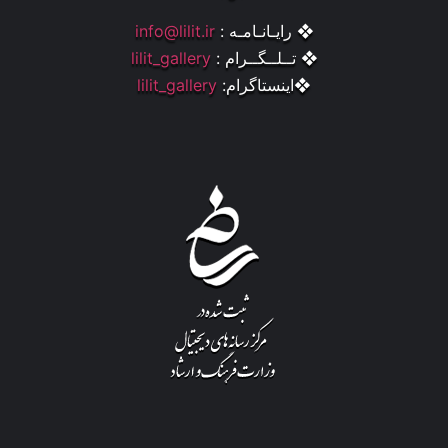
❖ رایـانـامـه :
info@lilit.ir
❖ تــلــگــرام :
lilit_gallery
❖اینستاگرام:
lilit_gallery