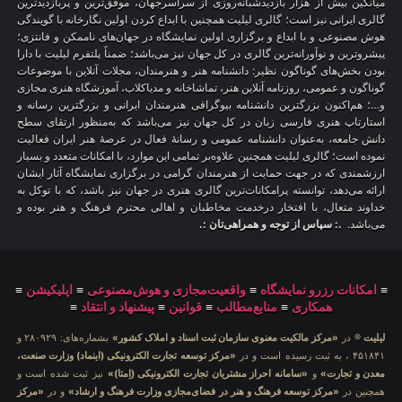
میانگین بیش از هزار بازدیدشبانه‌روزی از سراسرجهان، موفق‌ترین و پربازدیدترین
گالری ایرانی نیز است؛ گالری لیلیت همچنین با ابداع کردن اولین نگارخانه با گویندگی
هوش مصنوعی و با ابداع و برگزاری اولین نمایشگاه در جهان‌های ناممکن و فانتزی؛
پیشروترین و نوآورانه‌ترین گالری در کل جهان نیز می‌باشد؛ ضمناً پلتفرم لیلیت با دارا
بودن بخش‌های گوناگون نظیر: دانشنامه هنر و هنرمندان، مجلات آنلاین با موضوعات
گوناگون و عمومی، روزنامه آنلاین هنر، تماشاخانه و مدیاکلاب، آموزشگاه هنری مجازی
و…؛ هم‌اکنون بزرگترین دانشنامه بیوگرافی هنرمندان ایرانی و بزرگترین رسانه و
استارتاپ هنری فارسی زبان در کل جهان نیز می‌باشد که به‌منظور ارتقای سطح
دانش جامعه، به‌عنوان دانشنامه عمومی و رسانهٔ فعال در عرصهٔ هنر ایران فعالیت
نموده است؛ گالری لیلیت همچنین علاوه‌بر تمامی این موارد، با امکانات متعدد و بسیار
ارزشمندی که در جهت حمایت از هنرمندان گرامی در برگزاری نمایشگاه آثار ایشان
ارائه می‌دهد، توانسته پرامکانات‌ترین گالری هنری در جهان نیز باشد، که با توکل به
خداوند متعال، با افتخار درخدمت مخاطبان و اهالی محترم فرهنگ و هنر بوده و
می‌باشد.
.: سپاس از توجه و همراهی‌تان :.
≡
امکانات رزرو نمایشگاه
≡
واقعیت‌مجازی و هوش‌مصنوعی
≡
اپلیکیشن
≡
همکاری
≡
منابع‌مطالب
≡
قوانین
≡
پیشنهاد و انتقاد
≡
لیلیت
® در
«مرکز مالکیت معنوی سازمان ثبت اسناد و املاک کشور»
بشماره‌های: ۲۸۰۹۲۹ و
۴۵۱۸۴۱ ، به ثبت رسیده است و در
«مرکز توسعه تجارت الکترونیکی (اینماد) وزارت صنعت،
معدن و تجارت»
و
«سامانه احراز مشتریان تجارت الکترونیکی (اِمتا)»
نیز ثبت شده است و
همچنین در
«مرکز توسعه فرهنگ و هنر در فضای‌مجازی وزارت فرهنگ و ارشاد»
و در
«مرکز