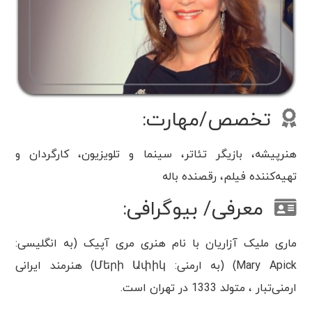
تخصص/مهارت:
هنرپیشه، بازیگر تئاتر، سینما و تلویزیون، کارگردان و
تهیه‌کننده فیلم، رقصنده باله
معرفی/ بیوگرافی:
ماری ملیک آزاریان با نام هنری مری آپیک (به انگلیسی:
Mary Apick) (به ارمنی: Մերի Ափիկ) هنرمند ایرانی
ارمنی‌تبار ، متولد 1333 در تهران است.