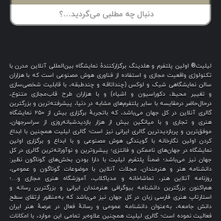
لیلیت® اولین پلتفرم و هلدینگ برگزارکنندهٔ نمایشگاه بین‌المللی آنلاین مدرن با
تکنولوژی واقعیت مجازی و استفاده از فناوری هوش مصنوعی است که با هزاران
سالن نمایشگاهی شیک و لوکس (چنداتاقه و چندطبقه، با قابلیت شخصی‌سازی
و تغییر محیط، دکوراسیون و اشیاء) و با هزاران طرح قاب‌مجازی متنوع،
درحال‌حاضر درمقایسه با سایر پلتفرم‌های مشابه در دنیا، پیشرفته‌ترین و بزرگترین
گالری آنلاین در کل جهان می‌باشد، که باتجربهٔ برگزاری بیش از ۲۵۰ نمایشگاه
هنری و تجاری و با میانگین بیش از هزار بازدیدشبانه‌روزی از سراسرجهان،
موفق‌ترین و پربازدیدترین گالری ایرانی نیز است؛ گالری لیلیت همچنین با ابداع
کردن اولین نگارخانه با گویندگی هوش مصنوعی و با ابداع و برگزاری اولین
نمایشگاه در جهان‌های ناممکن و فانتزی؛ پیشروترین و نوآورانه‌ترین گالری در کل
جهان نیز می‌باشد؛ ضمناً پلتفرم لیلیت با دارا بودن بخش‌های گوناگون نظیر:
دانشنامه هنر و هنرمندان، مجلات آنلاین با موضوعات گوناگون و عمومی،
روزنامه آنلاین هنر، تماشاخانه و مدیاکلاب، آموزشگاه هنری مجازی و…؛
هم‌اکنون بزرگترین دانشنامه بیوگرافی هنرمندان ایرانی و بزرگترین رسانه و
استارتاپ هنری فارسی زبان در کل جهان نیز می‌باشد که به‌منظور ارتقای سطح
دانش جامعه، به‌عنوان دانشنامه عمومی و رسانهٔ فعال در عرصهٔ هنر ایران
فعالیت نموده است؛ گالری لیلیت همچنین علاوه‌بر تمامی این موارد، با امکانات