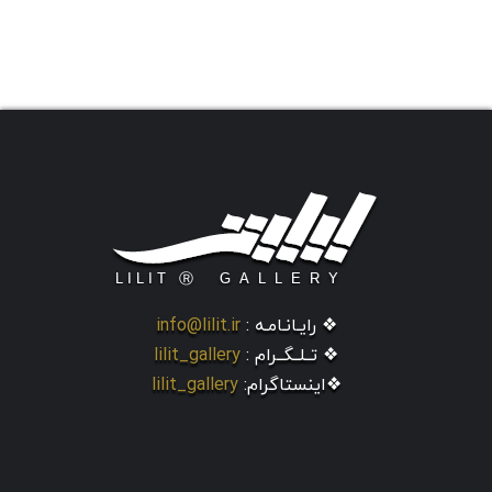
❖ رایـانـامـه :
info@lilit.ir
❖ تــلــگــرام :
lilit_gallery
❖اینستاگرام:
lilit_gallery