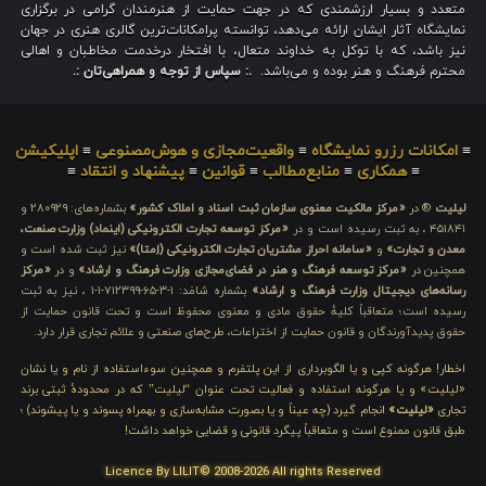
متعدد و بسیار ارزشمندی که در جهت حمایت از هنرمندان گرامی در برگزاری
نمایشگاه آثار ایشان ارائه می‌دهد، توانسته پرامکانات‌ترین گالری هنری در جهان
نیز باشد، که با توکل به خداوند متعال، با افتخار درخدمت مخاطبان و اهالی
محترم فرهنگ و هنر بوده و می‌باشد.
.: سپاس از توجه و همراهی‌تان :.
≡
امکانات رزرو نمایشگاه
≡
واقعیت‌مجازی و هوش‌مصنوعی
≡
اپلیکیشن
≡
همکاری
≡
منابع‌مطالب
≡
قوانین
≡
پیشنهاد و انتقاد
≡
لیلیت
® در
«مرکز مالکیت معنوی سازمان ثبت اسناد و املاک کشور»
بشماره‌های: ۲۸۰۹۲۹ و
۴۵۱۸۴۱ ، به ثبت رسیده است و در
«مرکز توسعه تجارت الکترونیکی (اینماد) وزارت صنعت،
معدن و تجارت»
و
«سامانه احراز مشتریان تجارت الکترونیکی (اِمتا)»
نیز ثبت شده است و
همچنین در
«مرکز توسعه فرهنگ و هنر در فضای‌مجازی وزارت فرهنگ و ارشاد»
و در
«مرکز
رسانه‌های دیجیتال وزارت فرهنگ و ارشاد»
بشماره شامَد: ۱-۳-۶۵-۷۱۲۳۹۹-۱-۱ ، نیز به ثبت
رسیده است؛ متعاقباً کلیهٔ حقوق مادی و معنوی محفوظ است و تحت قانون حمایت از
حقوق پدیدآورندگان و قانون حمایت از اختراعات، طرح‌های صنعتی و علائم تجاری قرار دارد.
اخطار! هرگونه کپی و یا الگوبرداری از این پلتفرم و همچنین سوءاستفاده از نام و یا نشان
«لیلیت» و یا هرگونه استفاده و فعالیت تحت عنوان “لیلیت” که در محدودهٔ ثبتی برند
تجاری
«لیلیت»
انجام گیرد (چه عیناً و یا بصورت مشابه‌سازی و بهمراه پسوند و یا پیشوند) ؛
طبق قانون ممنوع است و متعاقباً پیگرد قانونی و قضایی خواهد داشت!
Licence By LILIT© 2008-2026 All rights Reserved