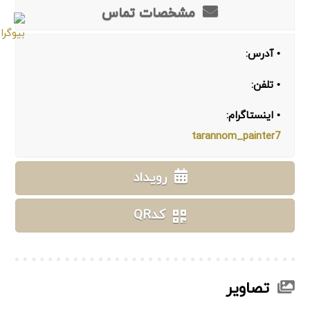
مشخصات تماس
• آدرس:
• تلفن:
• اینستاگرام:
tarannom_painter7
رویداد
کدQR
تصاویر