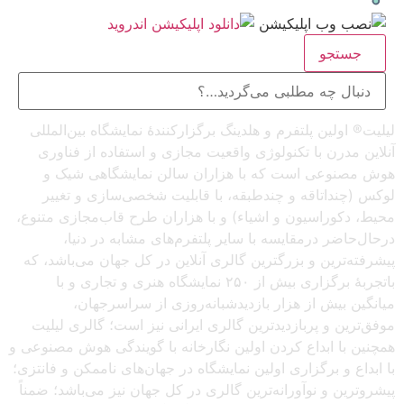
جستجو
لیلیت® اولین پلتفرم و هلدینگ برگزارکنندهٔ نمایشگاه بین‌المللی
آنلاین مدرن با تکنولوژی واقعیت مجازی و استفاده از فناوری
هوش مصنوعی است که با هزاران سالن نمایشگاهی شیک و
لوکس (چنداتاقه و چندطبقه، با قابلیت شخصی‌سازی و تغییر
محیط، دکوراسیون و اشیاء) و با هزاران طرح قاب‌مجازی متنوع،
درحال‌حاضر درمقایسه با سایر پلتفرم‌های مشابه در دنیا،
پیشرفته‌ترین و بزرگترین گالری آنلاین در کل جهان می‌باشد، که
باتجربهٔ برگزاری بیش از ۲۵۰ نمایشگاه هنری و تجاری و با
میانگین بیش از هزار بازدیدشبانه‌روزی از سراسرجهان،
موفق‌ترین و پربازدیدترین گالری ایرانی نیز است؛ گالری لیلیت
همچنین با ابداع کردن اولین نگارخانه با گویندگی هوش مصنوعی و
با ابداع و برگزاری اولین نمایشگاه در جهان‌های ناممکن و فانتزی؛
پیشروترین و نوآورانه‌ترین گالری در کل جهان نیز می‌باشد؛ ضمناً