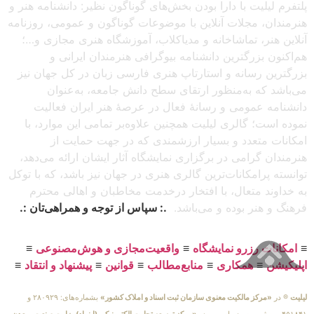
پلتفرم لیلیت با دارا بودن بخش‌های گوناگون نظیر: دانشنامه هنر و
هنرمندان، مجلات آنلاین با موضوعات گوناگون و عمومی، روزنامه
آنلاین هنر، تماشاخانه و مدیاکلاب، آموزشگاه هنری مجازی و…؛
هم‌اکنون بزرگترین دانشنامه بیوگرافی هنرمندان ایرانی و
بزرگترین رسانه و استارتاپ هنری فارسی زبان در کل جهان نیز
می‌باشد که به‌منظور ارتقای سطح دانش جامعه، به‌عنوان
دانشنامه عمومی و رسانهٔ فعال در عرصهٔ هنر ایران فعالیت
نموده است؛ گالری لیلیت همچنین علاوه‌بر تمامی این موارد، با
امکانات متعدد و بسیار ارزشمندی که در جهت حمایت از
هنرمندان گرامی در برگزاری نمایشگاه آثار ایشان ارائه می‌دهد،
توانسته پرامکانات‌ترین گالری هنری در جهان نیز باشد، که با توکل
به خداوند متعال، با افتخار درخدمت مخاطبان و اهالی محترم
فرهنگ و هنر بوده و می‌باشد.
.: سپاس از توجه و همراهی‌تان :.
≡
امکانات رزرو نمایشگاه
≡
واقعیت‌مجازی و هوش‌مصنوعی
≡
اپلیکیشن
≡
همکاری
≡
منابع‌مطالب
≡
قوانین
≡
پیشنهاد و انتقاد
≡
لیلیت
® در
«مرکز مالکیت معنوی سازمان ثبت اسناد و املاک کشور»
بشماره‌های: ۲۸۰۹۲۹ و