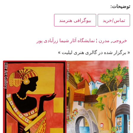
توضیحات:
تماس/خرید
بیوگرافی هنرمند
خروجی
,
مدرن ¦ نمایشگاه آثار شیما زرآبادی پور
« برگزار شده در گالری هنری لیلیت »