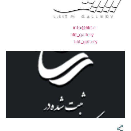
❖ رایـانـامـه :
info@lilit.ir
❖ تــلــگــرام :
lilit_gallery
❖اینستاگرام:
lilit_gallery