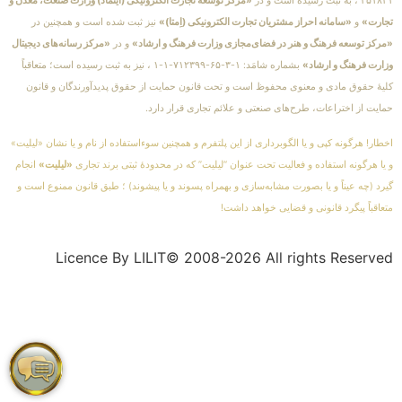
۴۵۱۸۴۱ ، به ثبت رسیده است و در
«مرکز توسعه تجارت الکترونیکی (اینماد) وزارت صنعت، معدن و
تجارت»
و
«سامانه احراز مشتریان تجارت الکترونیکی (اِمتا)»
نیز ثبت شده است و همچنین در
«مرکز توسعه فرهنگ و هنر در فضای‌مجازی وزارت فرهنگ و ارشاد»
و در
«مرکز رسانه‌های دیجیتال
وزارت فرهنگ و ارشاد»
بشماره شامَد: ۱-۳-۶۵-۷۱۲۳۹۹-۱-۱ ، نیز به ثبت رسیده است؛ متعاقباً
کلیهٔ حقوق مادی و معنوی محفوظ است و تحت قانون حمایت از حقوق پدیدآورندگان و قانون
حمایت از اختراعات، طرح‌های صنعتی و علائم تجاری قرار دارد.
اخطار! هرگونه کپی و یا الگوبرداری از این پلتفرم و همچنین سوءاستفاده از نام و یا نشان «لیلیت»
و یا هرگونه استفاده و فعالیت تحت عنوان “لیلیت” که در محدودهٔ ثبتی برند تجاری
«لیلیت»
انجام
گیرد (چه عیناً و یا بصورت مشابه‌سازی و بهمراه پسوند و یا پیشوند) ؛ طبق قانون ممنوع است و
متعاقباً پیگرد قانونی و قضایی خواهد داشت!
Licence By LILIT© 2008-2026 All rights Reserved