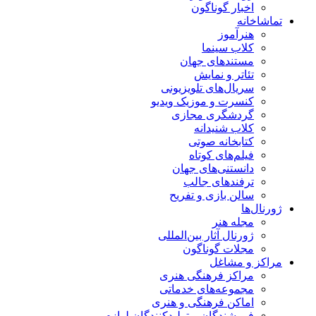
اخبار گوناگون
اشاخانه
هنرآموز
کلاب سینما
مستندهای جهان
تئاتر و نمایش
سریال‌های تلویزیونی
کنسرت و موزیک ویدیو
گردشگری مجازی
کلاب شنیدانه
کتابخانه صوتی
فیلم‌های کوتاه
دانستنی‌های جهان
ترفندهای جالب
سالن بازی و تفریح
رنال‌ها
مجله هنر
ژورنال آثار بین‌المللی
مجلات گوناگون
اکز و مشاغل
مراکز فرهنگی هنری
مجموعه‌های خدماتی
اماکن فرهنگی و هنری
فروشندگان و تولیدکنندگان لوازم