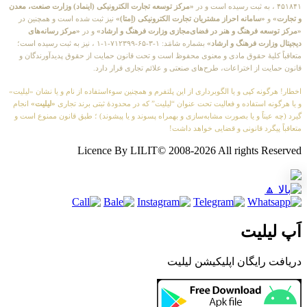
«مرکز توسعه تجارت الکترونیکی (اینماد) وزارت صنعت، معدن
«سامانه احراز مشتریان تجارت الکترونیکی (اِمتا)»
نیز ثبت شده است و همچنین در
 فرهنگ و هنر در فضای‌مجازی وزارت فرهنگ و ارشاد»
و در
«مرکز رسانه‌های
رت فرهنگ و ارشاد»
بشماره شامَد: ۱-۳-۶۵-۷۱۲۳۹۹-۱-۱ ، نیز به ثبت رسیده است؛
یهٔ حقوق مادی و معنوی محفوظ است و تحت قانون حمایت از حقوق پدیدآورندگان و
 از اختراعات، طرح‌های صنعتی و علائم تجاری قرار دارد.
ه کپی و یا الگوبرداری از این پلتفرم و همچنین سوءاستفاده از نام و یا نشان «لیلیت»
استفاده و فعالیت تحت عنوان “لیلیت” که در محدودهٔ ثبتی برند تجاری
«لیلیت»
انجام
ناً و یا بصورت مشابه‌سازی و بهمراه پسوند و یا پیشوند) ؛ طبق قانون ممنوع است و
رد قانونی و قضایی خواهد داشت!
Licence By LILIT© 2008-2026 All rights 
لیت
ایگان اپلیکیشن لیلیت