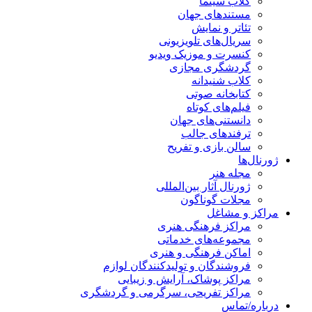
کلاب سینما
مستندهای جهان
تئاتر و نمایش
سریال‌های تلویزیونی
کنسرت و موزیک ویدیو
گردشگری مجازی
کلاب شنیدانه
کتابخانه صوتی
فیلم‌های کوتاه
دانستنی‌های جهان
ترفندهای جالب
سالن بازی و تفریح
رنال‌ها
مجله هنر
ژورنال آثار بین‌المللی
مجلات گوناگون
اکز و مشاغل
مراکز فرهنگی هنری
مجموعه‌های خدماتی
اماکن فرهنگی و هنری
فروشندگان و تولیدکنندگان لوازم
مراکز پوشاک، آرایش و زیبایی
مراکز تفریحی، سرگرمی و گردشگری
باره/تماس