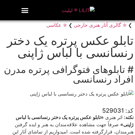
روزنامه هنر
درباره/تماس
مراکز و مشاغل
گالری و نمایشگاه
بیوگرافی هنرمندان
❯
✮ گالری آثار هنری خارجی
❯
✮ عکاسی
تابلو عکس پرتره یک دختر
رنسانسی با لباس ژاپنی
# تابلوهای فتوگرافی پرتره مدرن
افراد رنسانسی
کد: 529031
نکته:
اثر هنری
«تابلو عکس پرتره یک دختر رنسانسی با لباس
ژاپنی»
صرفاً جهت مشاهده علاقه‌مندان به هنر و ایده گرفتن
هنرمندان، قرارگرفته شده است. امیدواریم از تماشای آثار این