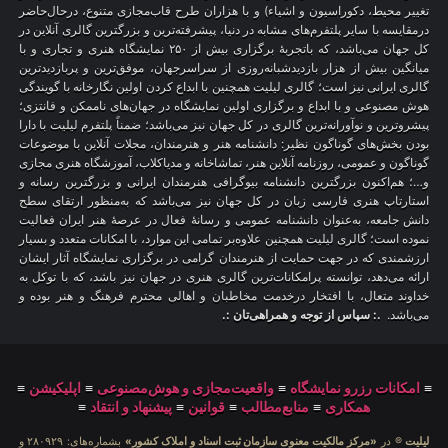
تغییر محیط، دکوراسیون و اشیاء) و با هزاران طرح قاب‌مجازی متنوع، درحال‌حاضر
درمقایسه با سایر پلتفرم‌های مشابه در دنیا، پیشرفته‌ترین و بزرگترین گالری آنلاین در
کل جهان می‌باشد، که باتجربهٔ برگزاری بیش از ۲۵۰ نمایشگاه هنری و تجاری و با
میانگین بیش از هزار بازدیدشبانه‌روزی از سراسرجهان، موفق‌ترین و پربازدیدترین
گالری ایرانی نیز است؛ گالری لیلیت همچنین با ابداع کردن اولین نگارخانه با گویندگی
هوش مصنوعی و با ابداع و برگزاری اولین نمایشگاه در جهان‌های ناممکن و فانتزی؛
پیشروترین و نوآورانه‌ترین گالری در کل جهان نیز می‌باشد؛ ضمناً پلتفرم لیلیت با دارا
بودن بخش‌های گوناگون نظیر: دانشنامه هنر و هنرمندان، مجلات آنلاین با موضوعات
گوناگون و عمومی، روزنامه آنلاین هنر، تماشاخانه و مدیاکلاب، آموزشگاه هنری مجازی
و…؛ هم‌اکنون بزرگترین دانشنامه بیوگرافی هنرمندان ایرانی و بزرگترین رسانه و
استارتاپ هنری فارسی زبان در کل جهان نیز می‌باشد که به‌منظور ارتقای سطح
دانش جامعه، به‌عنوان دانشنامه عمومی و رسانهٔ فعال در عرصهٔ هنر ایران فعالیت
نموده است؛ گالری لیلیت همچنین علاوه‌بر تمامی این موارد، با امکانات متعدد و بسیار
ارزشمندی که در جهت حمایت از هنرمندان گرامی در برگزاری نمایشگاه آثار ایشان
ارائه می‌دهد، توانسته پرامکانات‌ترین گالری هنری در جهان نیز باشد، که با توکل به
خداوند متعال، با افتخار درخدمت مخاطبان و اهالی محترم فرهنگ و هنر بوده و
می‌باشد.
.: سپاس از توجه و همراهی‌تان :.
≡
امکانات رزرو نمایشگاه
≡
واقعیت‌مجازی و هوش‌مصنوعی
≡
اپلیکیشن
≡
همکاری
≡
منابع‌مطالب
≡
قوانین
≡
پیشنهاد و انتقاد
≡
لیلیت
® در
«مرکز مالکیت معنوی سازمان ثبت اسناد و املاک کشور»
بشماره‌های: ۲۸۰۹۲۹ و