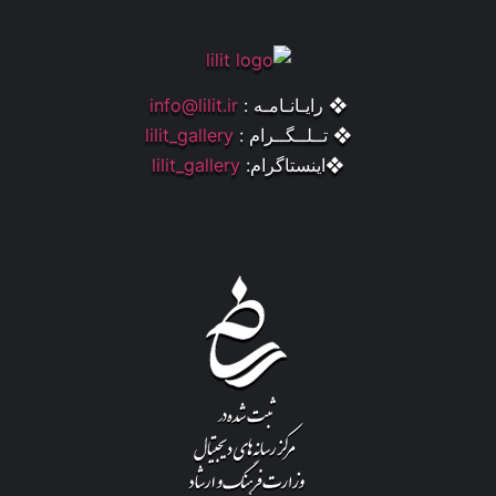
❖ رایـانـامـه :
info@lilit.ir
❖ تــلــگــرام :
lilit_gallery
❖اینستاگرام:
lilit_gallery