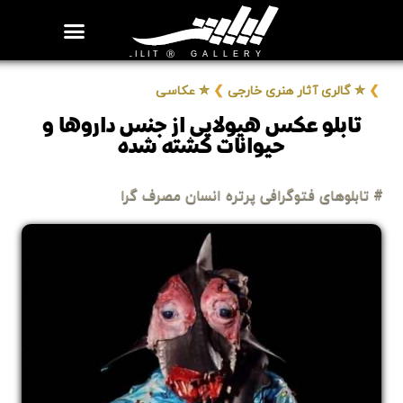
روزنامه هنر
درباره/تماس
مراکز و مشاغل
گالری و نمایشگاه
بیوگرافی هنرمندان
❯
✮ گالری آثار هنری خارجی
❯
✮ عکاسی
تابلو عکس هیولایی از جنس دارو‌ها و
حیوانات کشته شده
# تابلوهای فتوگرافی پرتره انسان مصرف گرا