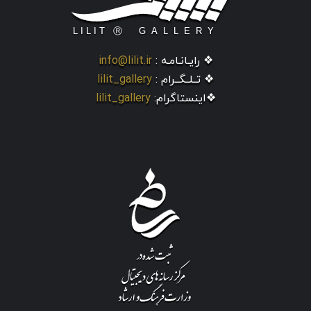
❖ رایـانـامـه :
info@lilit.ir
❖ تــلــگــرام :
lilit_gallery
❖اینستاگرام:
lilit_gallery