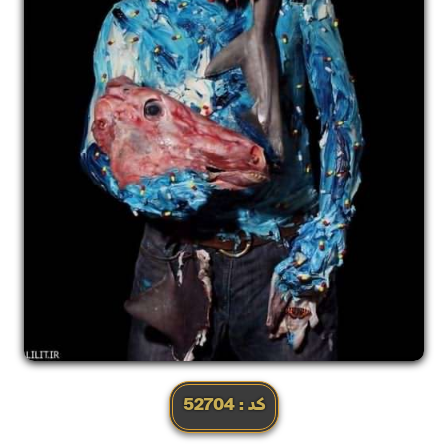
کد: 52704