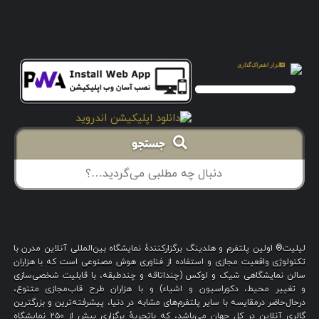
جستجو
لیلیت® اولین پلتفرم و هلدینگ برگزارکنندهٔ نمایشگاه بین‌المللی آنلاین مدرن با
تکنولوژی واقعیت مجازی و استفاده از فناوری هوش مصنوعی است که با هزاران
سالن نمایشگاهی شیک و لوکس (چنداتاقه و چندطبقه، با قابلیت شخصی‌سازی
و تغییر محیط، دکوراسیون و اشیاء) و با هزاران طرح قاب‌مجازی متنوع،
درحال‌حاضر درمقایسه با سایر پلتفرم‌های مشابه در دنیا، پیشرفته‌ترین و بزرگترین
گالری آنلاین در کل جهان می‌باشد، که باتجربهٔ برگزاری بیش از ۲۵۰ نمایشگاه