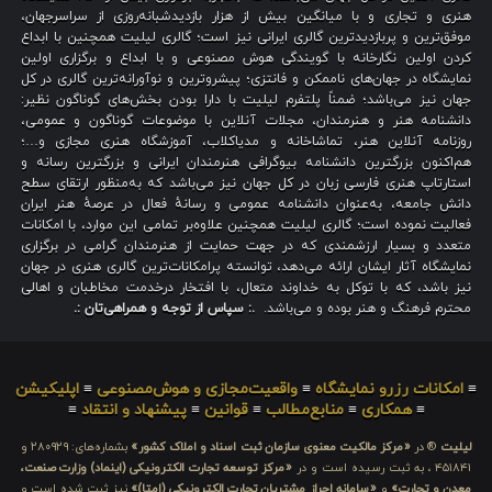
هنری و تجاری و با میانگین بیش از هزار بازدیدشبانه‌روزی از سراسرجهان،
موفق‌ترین و پربازدیدترین گالری ایرانی نیز است؛ گالری لیلیت همچنین با ابداع
کردن اولین نگارخانه با گویندگی هوش مصنوعی و با ابداع و برگزاری اولین
نمایشگاه در جهان‌های ناممکن و فانتزی؛ پیشروترین و نوآورانه‌ترین گالری در کل
جهان نیز می‌باشد؛ ضمناً پلتفرم لیلیت با دارا بودن بخش‌های گوناگون نظیر:
دانشنامه هنر و هنرمندان، مجلات آنلاین با موضوعات گوناگون و عمومی،
روزنامه آنلاین هنر، تماشاخانه و مدیاکلاب، آموزشگاه هنری مجازی و…؛
هم‌اکنون بزرگترین دانشنامه بیوگرافی هنرمندان ایرانی و بزرگترین رسانه و
استارتاپ هنری فارسی زبان در کل جهان نیز می‌باشد که به‌منظور ارتقای سطح
دانش جامعه، به‌عنوان دانشنامه عمومی و رسانهٔ فعال در عرصهٔ هنر ایران
فعالیت نموده است؛ گالری لیلیت همچنین علاوه‌بر تمامی این موارد، با امکانات
متعدد و بسیار ارزشمندی که در جهت حمایت از هنرمندان گرامی در برگزاری
نمایشگاه آثار ایشان ارائه می‌دهد، توانسته پرامکانات‌ترین گالری هنری در جهان
نیز باشد، که با توکل به خداوند متعال، با افتخار درخدمت مخاطبان و اهالی
محترم فرهنگ و هنر بوده و می‌باشد.
.: سپاس از توجه و همراهی‌تان :.
≡
امکانات رزرو نمایشگاه
≡
واقعیت‌مجازی و هوش‌مصنوعی
≡
اپلیکیشن
≡
همکاری
≡
منابع‌مطالب
≡
قوانین
≡
پیشنهاد و انتقاد
≡
لیلیت
® در
«مرکز مالکیت معنوی سازمان ثبت اسناد و املاک کشور»
بشماره‌های: ۲۸۰۹۲۹ و
۴۵۱۸۴۱ ، به ثبت رسیده است و در
«مرکز توسعه تجارت الکترونیکی (اینماد) وزارت صنعت،
معدن و تجارت»
و
«سامانه احراز مشتریان تجارت الکترونیکی (اِمتا)»
نیز ثبت شده است و