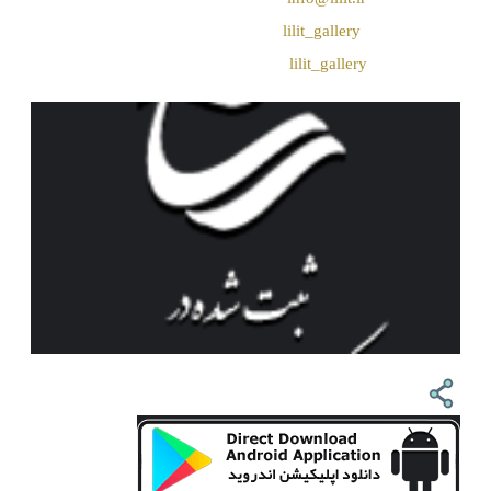
❖ تــلــگــرام :
lilit_gallery
❖اینستاگرام:
lilit_gallery