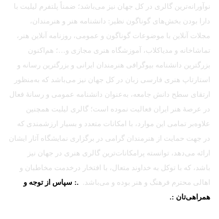
نوآورانه‌ترین گالری در کل جهان نیز می‌باشد؛ ضمناً پلتفرم لیلیت با
دارا بودن بخش‌های گوناگون نظیر: دانشنامه هنر و هنرمندان،
مجلات آنلاین با موضوعات گوناگون و عمومی، روزنامه آنلاین هنر،
تماشاخانه و مدیاکلاب، آموزشگاه هنری مجازی و…؛ هم‌اکنون
بزرگترین دانشنامه بیوگرافی هنرمندان ایرانی و بزرگترین رسانه و
استارتاپ هنری فارسی زبان در کل جهان نیز می‌باشد که به‌منظور
ارتقای سطح دانش جامعه، به‌عنوان دانشنامه عمومی و رسانهٔ فعال
در عرصهٔ هنر ایران فعالیت نموده است؛ گالری لیلیت همچنین
علاوه‌بر تمامی این موارد، با امکانات متعدد و بسیار ارزشمندی که
در جهت حمایت از هنرمندان گرامی در برگزاری نمایشگاه آثار ایشان
ارائه می‌دهد، توانسته پرامکانات‌ترین گالری هنری در جهان نیز
باشد، که با توکل به خداوند متعال، با افتخار درخدمت مخاطبان و
اهالی محترم فرهنگ و هنر بوده و می‌باشد.
.: سپاس از توجه و
همراهی‌تان :.