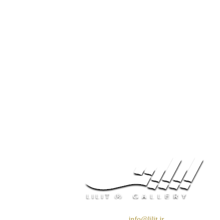
❖ رایـانـامـه :
info@lilit.ir