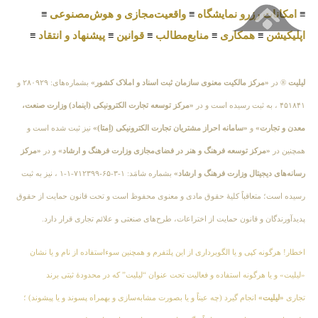
≡
امکانات رزرو نمایشگاه
≡
واقعیت‌مجازی و هوش‌مصنوعی
≡
اپلیکیشن
≡
همکاری
≡
منابع‌مطالب
≡
قوانین
≡
پیشنهاد و انتقاد
≡
لیلیت
® در
«مرکز مالکیت معنوی سازمان ثبت اسناد و املاک کشور»
بشماره‌های: ۲۸۰۹۲۹ و
۴۵۱۸۴۱ ، به ثبت رسیده است و در
«مرکز توسعه تجارت الکترونیکی (اینماد) وزارت صنعت،
معدن و تجارت»
و
«سامانه احراز مشتریان تجارت الکترونیکی (اِمتا)»
نیز ثبت شده است و
همچنین در
«مرکز توسعه فرهنگ و هنر در فضای‌مجازی وزارت فرهنگ و ارشاد»
و در
«مرکز
رسانه‌های دیجیتال وزارت فرهنگ و ارشاد»
بشماره شامَد: ۱-۳-۶۵-۷۱۲۳۹۹-۱-۱ ، نیز به ثبت
رسیده است؛ متعاقباً کلیهٔ حقوق مادی و معنوی محفوظ است و تحت قانون حمایت از حقوق
پدیدآورندگان و قانون حمایت از اختراعات، طرح‌های صنعتی و علائم تجاری قرار دارد.
اخطار! هرگونه کپی و یا الگوبرداری از این پلتفرم و همچنین سوءاستفاده از نام و یا نشان
«لیلیت» و یا هرگونه استفاده و فعالیت تحت عنوان “لیلیت” که در محدودهٔ ثبتی برند
تجاری
«لیلیت»
انجام گیرد (چه عیناً و یا بصورت مشابه‌سازی و بهمراه پسوند و یا پیشوند) ؛