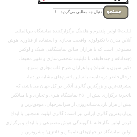
جستجو
لیلیت® اولین پلتفرم و هلدینگ برگزارکنندهٔ نمایشگاه بین‌المللی
آنلاین مدرن با تکنولوژی واقعیت مجازی و استفاده از فناوری هوش
مصنوعی است که با هزاران سالن نمایشگاهی شیک و لوکس
(چنداتاقه و چندطبقه، با قابلیت شخصی‌سازی و تغییر محیط،
دکوراسیون و اشیاء) و با هزاران طرح قاب‌مجازی متنوع،
درحال‌حاضر درمقایسه با سایر پلتفرم‌های مشابه در دنیا،
پیشرفته‌ترین و بزرگترین گالری آنلاین در کل جهان می‌باشد، که
باتجربهٔ برگزاری بیش از ۲۵۰ نمایشگاه هنری و تجاری و با میانگین
بیش از هزار بازدیدشبانه‌روزی از سراسرجهان، موفق‌ترین و
پربازدیدترین گالری ایرانی نیز است؛ گالری لیلیت همچنین با ابداع
کردن اولین نگارخانه با گویندگی هوش مصنوعی و با ابداع و برگزاری
اولین نمایشگاه در جهان‌های ناممکن و فانتزی؛ پیشروترین و