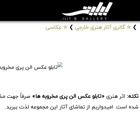
❯
✮ گالری آثار هنری خارجی
❯
✮ عکاسی
تابلو عکس الن پری مخروبه ها
# تابلوهای فتوگرافی دنیای فانتزی پریان
کد: 525020
نکته:
اثر هنری
«تابلو عکس الن پری مخروبه ها»
صرفاً جهت مشاه
شده است. امیدواریم از تماشای آثار این مجموعه لذت ببرید.
موارد مشابه