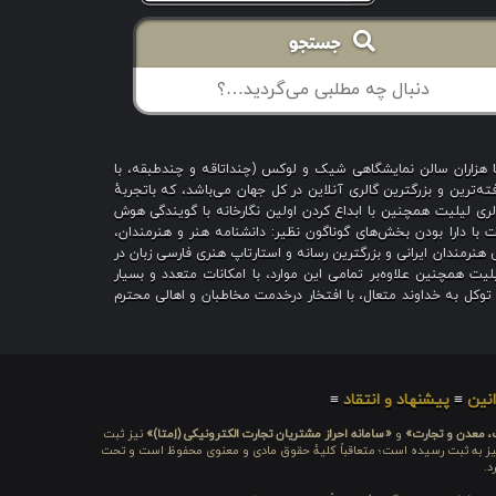
جستجو
با هزاران سالن نمایشگاهی شیک و لوکس (چنداتاقه و چندطبقه، با
ه‌ترین و بزرگترین گالری آنلاین در کل جهان می‌باشد، که باتجربهٔ
 است؛ گالری لیلیت همچنین با ابداع کردن اولین نگارخانه با گویندگی هوش
یت با دارا بودن بخش‌های گوناگون نظیر: دانشنامه هنر و هنرمندان،
هنرمندان ایرانی و بزرگترین رسانه و استارتاپ هنری فارسی زبان در
یت همچنین علاوه‌بر تمامی این موارد، با امکانات متعدد و بسیار
ا توکل به خداوند متعال، با افتخار درخدمت مخاطبان و اهالی محترم
نین
≡
پیشنهاد و انتقاد
≡
ت، معدن و تجارت»
و
«سامانه احراز مشتریان تجارت الکترونیکی (اِمتا)»
نیز ثبت
ره شامَد: ۱-۳-۶۵-۷۱۲۳۹۹-۱-۱ ، نیز به ثبت رسیده است؛ متعاقباً کلیهٔ حقوق مادی و معنوی محفوظ است و تحت
د.