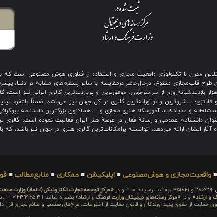
ی آنلاین مدرن با تکنولوژی واقعیت مجازی و استفاده از فناوری هوش مصنوعی است که 
رح قاب‌مجازی متنوع، درحال‌حاضر درمقایسه با سایر پلتفرم‌های مشابه در دنیا، پیشرفت
نگین بیش از هزار بازدیدشبانه‌روزی از سراسرجهان، موفق‌ترین و پربازدیدترین گالری ایرانی نیز
 فانتزی؛ پیشروترین و نوآورانه‌ترین گالری در کل جهان نیز می‌باشد؛ ضمناً پلتفرم لیل
اشاخانه و مدیاکلاب، آموزشگاه هنری مجازی و…؛ هم‌اکنون بزرگترین دانشنامه بیوگرافی 
ان دانشنامه عمومی و رسانهٔ فعال در عرصهٔ هنر ایران فعالیت نموده است؛ گالری لیل
آثار ایشان ارائه می‌دهد، توانسته پرامکانات‌ترین گالری هنری در جهان نیز باشد، که ب
واقعیت‌مجازی و هوش‌مصنوعی
≡
اپلیکیشن
≡
همکاری
≡
منابع‌مطالب
≡
قوا
 است و در
«مرکز توسعه تجارت الکترونیکی (اینماد) وزارت صنع
گ و ارشاد»
و در
«مرکز رسانه‌های دیجیتال وزارت فرهنگ و ارشاد»
بشما
ون حمایت از حقوق پدیدآورندگان و قانون حمایت از اختراعات، طرح‌های صنعتی و علائم تجاری قرار دار