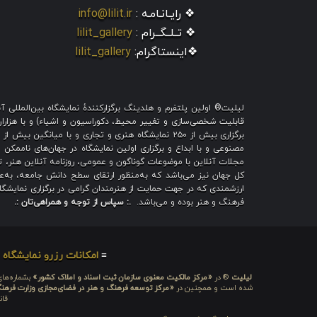
❖ رایـانـامـه :
info@lilit.ir
❖ تــلــگــرام :
lilit_gallery
❖اینستاگرام:
lilit_gallery
لیلیت® اولین پلتفرم و هلدینگ برگزارکنندهٔ نمایشگاه بین‌الملل
قابلیت شخصی‌سازی و تغییر محیط، دکوراسیون و اشیاء) و با هزاران ط
برگزاری بیش از ۲۵۰ نمایشگاه هنری و تجاری و با میا
مصنوعی و با ابداع و برگزاری اولین نمایشگاه در جهان‌های ناممکن و
مجلات آنلاین با موضوعات گوناگون و عمومی، روزنامه آنلاین هنر، تم
کل جهان نیز می‌باشد که به‌منظور ارتقای سطح دانش جامعه، به‌عنو
ارزشمندی که در جهت حمایت از هنرمندان گرامی در برگزاری نمایشگاه 
فرهنگ و هنر بوده و می‌باشد.
.: سپاس از توجه و همراهی‌تان :.
≡
امکانات رزرو نمایشگاه
≡
لیلیت
® در
«مرکز مالکیت معنوی سازمان ثبت اسناد و املاک کشور»
بشماره‌های: ۲۸۰۹۲۹ و ۴۵۱۸۴۱ ، به ثبت رسیده
شده است و همچنین در
«مرکز توسعه فرهنگ و هنر در فضای‌مجازی وزارت فرهن
قان