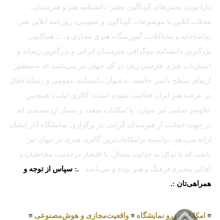
دارا بودن بخش‌های گوناگون نظیر: دانشنامه هنر و هنرمندان،
مجلات آنلاین با موضوعات گوناگون و عمومی، روزنامه آنلاین هنر،
تماشاخانه و مدیاکلاب، آموزشگاه هنری مجازی و…؛ هم‌اکنون
بزرگترین دانشنامه بیوگرافی هنرمندان ایرانی و بزرگترین رسانه و
استارتاپ هنری فارسی زبان در کل جهان نیز می‌باشد که به‌منظور
ارتقای سطح دانش جامعه، به‌عنوان دانشنامه عمومی و رسانهٔ فعال
در عرصهٔ هنر ایران فعالیت نموده است؛ گالری لیلیت همچنین
علاوه‌بر تمامی این موارد، با امکانات متعدد و بسیار ارزشمندی که
در جهت حمایت از هنرمندان گرامی در برگزاری نمایشگاه آثار ایشان
ارائه می‌دهد، توانسته پرامکانات‌ترین گالری هنری در جهان نیز
باشد، که با توکل به خداوند متعال، با افتخار درخدمت مخاطبان و
اهالی محترم فرهنگ و هنر بوده و می‌باشد.
.: سپاس از توجه و
همراهی‌تان :.
≡
امکانات رزرو نمایشگاه
≡
واقعیت‌مجازی و هوش‌مصنوعی
≡