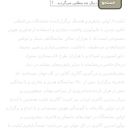
جستجو
لیلیت® اولین پلتفرم و هلدینگ برگزارکنندهٔ نمایشگاه بین‌المللی
آنلاین مدرن با تکنولوژی واقعیت مجازی و استفاده از فناوری هوش
مصنوعی است که با هزاران سالن نمایشگاهی شیک و لوکس
(چنداتاقه و چندطبقه، با قابلیت شخصی‌سازی و تغییر محیط،
دکوراسیون و اشیاء) و با هزاران طرح قاب‌مجازی متنوع،
درحال‌حاضر درمقایسه با سایر پلتفرم‌های مشابه در دنیا،
پیشرفته‌ترین و بزرگترین گالری آنلاین در کل جهان می‌باشد، که
باتجربهٔ برگزاری بیش از ۲۵۰ نمایشگاه هنری و تجاری و با میانگین
بیش از هزار بازدیدشبانه‌روزی از سراسرجهان، موفق‌ترین و
پربازدیدترین گالری ایرانی نیز است؛ گالری لیلیت همچنین با ابداع
کردن اولین نگارخانه با گویندگی هوش مصنوعی و با ابداع و برگزاری
اولین نمایشگاه در جهان‌های ناممکن و فانتزی؛ پیشروترین و
نوآورانه‌ترین گالری در کل جهان نیز می‌باشد؛ ضمناً پلتفرم لیلیت با