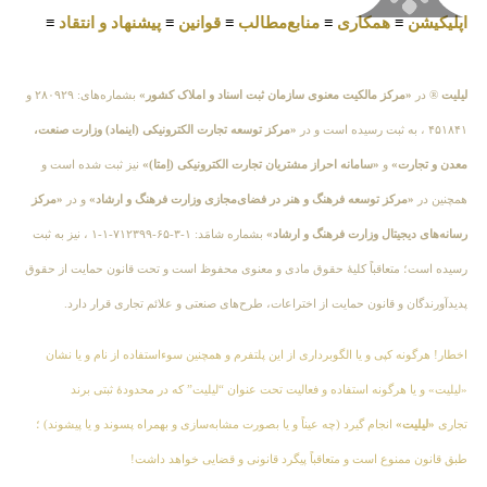
اپلیکیشن
≡
همکاری
≡
منابع‌مطالب
≡
قوانین
≡
پیشنهاد و انتقاد
≡
لیلیت
® در
«مرکز مالکیت معنوی سازمان ثبت اسناد و املاک کشور»
بشماره‌های: ۲۸۰۹۲۹ و
۴۵۱۸۴۱ ، به ثبت رسیده است و در
«مرکز توسعه تجارت الکترونیکی (اینماد) وزارت صنعت،
معدن و تجارت»
و
«سامانه احراز مشتریان تجارت الکترونیکی (اِمتا)»
نیز ثبت شده است و
همچنین در
«مرکز توسعه فرهنگ و هنر در فضای‌مجازی وزارت فرهنگ و ارشاد»
و در
«مرکز
رسانه‌های دیجیتال وزارت فرهنگ و ارشاد»
بشماره شامَد: ۱-۳-۶۵-۷۱۲۳۹۹-۱-۱ ، نیز به ثبت
رسیده است؛ متعاقباً کلیهٔ حقوق مادی و معنوی محفوظ است و تحت قانون حمایت از حقوق
پدیدآورندگان و قانون حمایت از اختراعات، طرح‌های صنعتی و علائم تجاری قرار دارد.
اخطار! هرگونه کپی و یا الگوبرداری از این پلتفرم و همچنین سوءاستفاده از نام و یا نشان
«لیلیت» و یا هرگونه استفاده و فعالیت تحت عنوان “لیلیت” که در محدودهٔ ثبتی برند
تجاری
«لیلیت»
انجام گیرد (چه عیناً و یا بصورت مشابه‌سازی و بهمراه پسوند و یا پیشوند) ؛
طبق قانون ممنوع است و متعاقباً پیگرد قانونی و قضایی خواهد داشت!