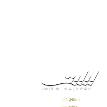
❖ رایـانـامـه :
info@lilit.ir
❖ تــلــگــرام :
lilit_gallery