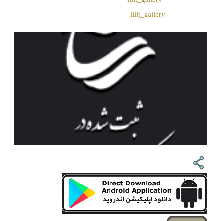
❖اینستاگرام:
lilit_gallery