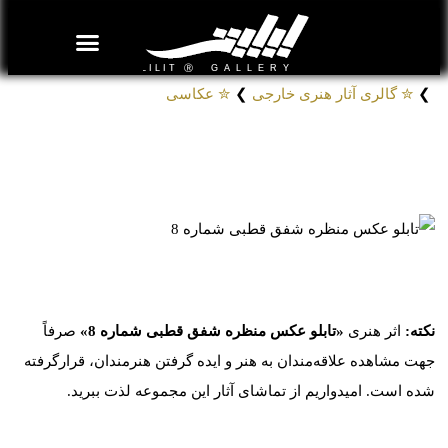
روزنامه هنر
درباره/تماس
مراکز و مشاغل
گالری و نمایشگاه
بیوگرافی هنرمندان
❯
✮ گالری آثار هنری خارجی
❯
✮ عکاسی
تابلو عکس منظره شفق قطبی شماره 8
# تابلوهای فتوگرافی منظره شفق قطبی
کد: 51508
نکته:
اثر هنری
«تابلو عکس منظره شفق قطبی شماره 8»
صرفاً
جهت مشاهده علاقه‌مندان به هنر و ایده گرفتن هنرمندان، قرارگرفته
شده است. امیدواریم از تماشای آثار این مجموعه لذت ببرید.
موارد مشابه