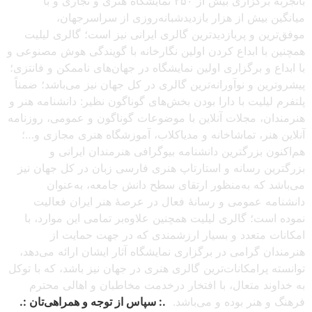
باتجربهٔ برگزاری بیش از ۲۵۰ نمایشگاه هنری و تجاری و با
میانگین بیش از هزار بازدیدشبانه‌روزی از سراسرجهان،
موفق‌ترین و پربازدیدترین گالری ایرانی نیز است؛ گالری لیلیت
همچنین با ابداع کردن اولین نگارخانه با گویندگی هوش مصنوعی و
با ابداع و برگزاری اولین نمایشگاه در جهان‌های ناممکن و فانتزی؛
پیشروترین و نوآورانه‌ترین گالری در کل جهان نیز می‌باشد؛ ضمناً
پلتفرم لیلیت با دارا بودن بخش‌های گوناگون نظیر: دانشنامه هنر و
هنرمندان، مجلات آنلاین با موضوعات گوناگون و عمومی، روزنامه
آنلاین هنر، تماشاخانه و مدیاکلاب، آموزشگاه هنری مجازی و…؛
هم‌اکنون بزرگترین دانشنامه بیوگرافی هنرمندان ایرانی و
بزرگترین رسانه و استارتاپ هنری فارسی زبان در کل جهان نیز
می‌باشد که به‌منظور ارتقای سطح دانش جامعه، به‌عنوان
دانشنامه عمومی و رسانهٔ فعال در عرصهٔ هنر ایران فعالیت
نموده است؛ گالری لیلیت همچنین علاوه‌بر تمامی این موارد، با
امکانات متعدد و بسیار ارزشمندی که در جهت حمایت از
هنرمندان گرامی در برگزاری نمایشگاه آثار ایشان ارائه می‌دهد،
توانسته پرامکانات‌ترین گالری هنری در جهان نیز باشد، که با توکل
به خداوند متعال، با افتخار درخدمت مخاطبان و اهالی محترم
فرهنگ و هنر بوده و می‌باشد.
.: سپاس از توجه و همراهی‌تان :.