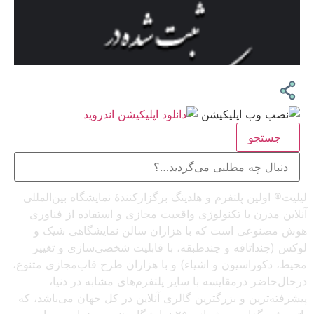
جستجو
لیلیت® اولین پلتفرم و هلدینگ برگزارکنندهٔ نمایشگاه بین‌المللی
آنلاین مدرن با تکنولوژی واقعیت مجازی و استفاده از فناوری
هوش مصنوعی است که با هزاران سالن نمایشگاهی شیک و
لوکس (چنداتاقه و چندطبقه، با قابلیت شخصی‌سازی و تغییر
محیط، دکوراسیون و اشیاء) و با هزاران طرح قاب‌مجازی متنوع،
درحال‌حاضر درمقایسه با سایر پلتفرم‌های مشابه در دنیا،
پیشرفته‌ترین و بزرگترین گالری آنلاین در کل جهان می‌باشد، که