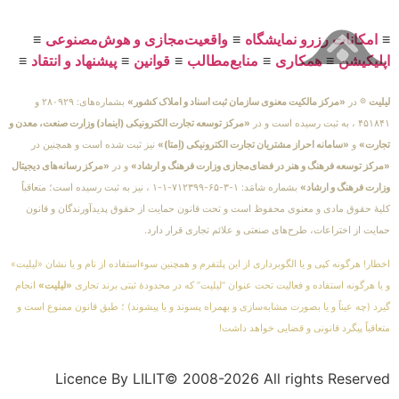
≡
امکانات رزرو نمایشگاه
≡
واقعیت‌مجازی و هوش‌مصنوعی
≡
اپلیکیشن
≡
همکاری
≡
منابع‌مطالب
≡
قوانین
≡
پیشنهاد و انتقاد
≡
لیلیت
® در
«مرکز مالکیت معنوی سازمان ثبت اسناد و املاک کشور»
بشماره‌های: ۲۸۰۹۲۹ و
۴۵۱۸۴۱ ، به ثبت رسیده است و در
«مرکز توسعه تجارت الکترونیکی (اینماد) وزارت صنعت، معدن و
تجارت»
و
«سامانه احراز مشتریان تجارت الکترونیکی (اِمتا)»
نیز ثبت شده است و همچنین در
«مرکز توسعه فرهنگ و هنر در فضای‌مجازی وزارت فرهنگ و ارشاد»
و در
«مرکز رسانه‌های دیجیتال
وزارت فرهنگ و ارشاد»
بشماره شامَد: ۱-۳-۶۵-۷۱۲۳۹۹-۱-۱ ، نیز به ثبت رسیده است؛ متعاقباً
کلیهٔ حقوق مادی و معنوی محفوظ است و تحت قانون حمایت از حقوق پدیدآورندگان و قانون
حمایت از اختراعات، طرح‌های صنعتی و علائم تجاری قرار دارد.
اخطار! هرگونه کپی و یا الگوبرداری از این پلتفرم و همچنین سوءاستفاده از نام و یا نشان «لیلیت»
و یا هرگونه استفاده و فعالیت تحت عنوان “لیلیت” که در محدودهٔ ثبتی برند تجاری
«لیلیت»
انجام
گیرد (چه عیناً و یا بصورت مشابه‌سازی و بهمراه پسوند و یا پیشوند) ؛ طبق قانون ممنوع است و
متعاقباً پیگرد قانونی و قضایی خواهد داشت!
Licence By LILIT© 2008-2026 All rights Reserved