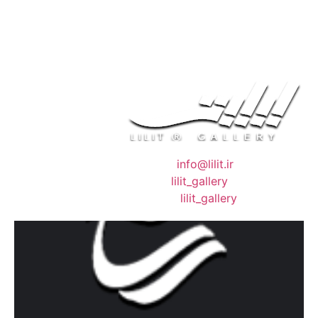
❖ رایـانـامـه :
info@lilit.ir
❖ تــلــگــرام :
lilit_gallery
❖اینستاگرام:
lilit_gallery