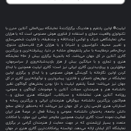
لیلیت® اولین پلتفرم و هلدینگ برگزارکنندهٔ نمایشگاه بین‌المللی آنلاین مدرن با
تکنولوژی واقعیت مجازی و استفاده از فناوری هوش مصنوعی است که با هزاران
سالن نمایشگاهی شیک و لوکس (چنداتاقه و چندطبقه، با قابلیت شخصی‌سازی
و تغییر محیط، دکوراسیون و اشیاء) و با هزاران طرح قاب‌مجازی متنوع،
درحال‌حاضر درمقایسه با سایر پلتفرم‌های مشابه در دنیا، پیشرفته‌ترین و بزرگترین
گالری آنلاین در کل جهان می‌باشد، که باتجربهٔ برگزاری بیش از ۲۵۰ نمایشگاه
هنری و تجاری و با میانگین بیش از هزار بازدیدشبانه‌روزی از سراسرجهان،
موفق‌ترین و پربازدیدترین گالری ایرانی نیز است؛ گالری لیلیت همچنین با ابداع
کردن اولین نگارخانه با گویندگی هوش مصنوعی و با ابداع و برگزاری اولین
نمایشگاه در جهان‌های ناممکن و فانتزی؛ پیشروترین و نوآورانه‌ترین گالری در کل
جهان نیز می‌باشد؛ ضمناً پلتفرم لیلیت با دارا بودن بخش‌های گوناگون نظیر:
دانشنامه هنر و هنرمندان، مجلات آنلاین با موضوعات گوناگون و عمومی،
روزنامه آنلاین هنر، تماشاخانه و مدیاکلاب، آموزشگاه هنری مجازی و…؛
هم‌اکنون بزرگترین دانشنامه بیوگرافی هنرمندان ایرانی و بزرگترین رسانه و
استارتاپ هنری فارسی زبان در کل جهان نیز می‌باشد که به‌منظور ارتقای سطح
دانش جامعه، به‌عنوان دانشنامه عمومی و رسانهٔ فعال در عرصهٔ هنر ایران
فعالیت نموده است؛ گالری لیلیت همچنین علاوه‌بر تمامی این موارد، با امکانات
متعدد و بسیار ارزشمندی که در جهت حمایت از هنرمندان گرامی در برگزاری
نمایشگاه آثار ایشان ارائه می‌دهد، توانسته پرامکانات‌ترین گالری هنری در جهان