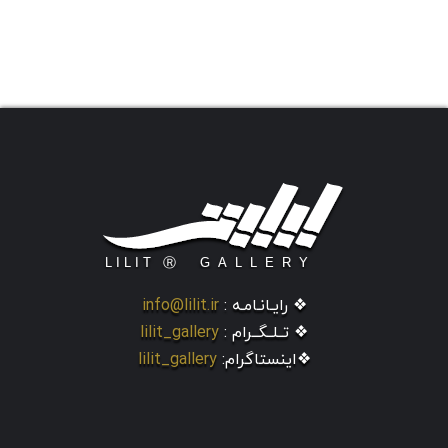
❖ رایـانـامـه :
info@lilit.ir
❖ تــلــگــرام :
lilit_gallery
❖اینستاگرام:
lilit_gallery