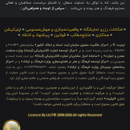
نیز باشد، که با توکل به خداوند متعال، با افتخار درخدمت مخاطبان و اهالی
محترم فرهنگ و هنر بوده و می‌باشد.
.: سپاس از توجه و همراهی‌تان :.
≡
امکانات رزرو نمایشگاه
≡
واقعیت‌مجازی و هوش‌مصنوعی
≡
اپلیکیشن
≡
همکاری
≡
منابع‌مطالب
≡
قوانین
≡
پیشنهاد و انتقاد
≡
لیلیت
® در
«مرکز مالکیت معنوی سازمان ثبت اسناد و املاک کشور»
بشماره‌های: ۲۸۰۹۲۹ و
۴۵۱۸۴۱ ، به ثبت رسیده است و در
«مرکز توسعه تجارت الکترونیکی (اینماد) وزارت صنعت،
معدن و تجارت»
و
«سامانه احراز مشتریان تجارت الکترونیکی (اِمتا)»
نیز ثبت شده است و
همچنین در
«مرکز توسعه فرهنگ و هنر در فضای‌مجازی وزارت فرهنگ و ارشاد»
و در
«مرکز
رسانه‌های دیجیتال وزارت فرهنگ و ارشاد»
بشماره شامَد: ۱-۳-۶۵-۷۱۲۳۹۹-۱-۱ ، نیز به ثبت
رسیده است؛ متعاقباً کلیهٔ حقوق مادی و معنوی محفوظ است و تحت قانون حمایت از
حقوق پدیدآورندگان و قانون حمایت از اختراعات، طرح‌های صنعتی و علائم تجاری قرار دارد.
اخطار! هرگونه کپی و یا الگوبرداری از این پلتفرم و همچنین سوءاستفاده از نام و یا نشان
«لیلیت» و یا هرگونه استفاده و فعالیت تحت عنوان “لیلیت” که در محدودهٔ ثبتی برند
تجاری
«لیلیت»
انجام گیرد (چه عیناً و یا بصورت مشابه‌سازی و بهمراه پسوند و یا پیشوند) ؛
طبق قانون ممنوع است و متعاقباً پیگرد قانونی و قضایی خواهد داشت!
Licence By LILIT© 2008-2026 All rights Reserved