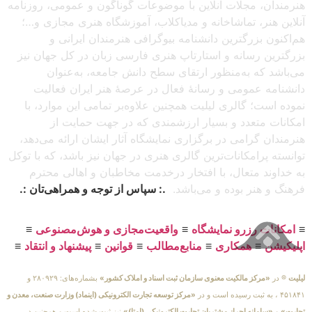
هنرمندان، مجلات آنلاین با موضوعات گوناگون و عمومی، روزنامه
آنلاین هنر، تماشاخانه و مدیاکلاب، آموزشگاه هنری مجازی و…؛
هم‌اکنون بزرگترین دانشنامه بیوگرافی هنرمندان ایرانی و
بزرگترین رسانه و استارتاپ هنری فارسی زبان در کل جهان نیز
می‌باشد که به‌منظور ارتقای سطح دانش جامعه، به‌عنوان
دانشنامه عمومی و رسانهٔ فعال در عرصهٔ هنر ایران فعالیت
نموده است؛ گالری لیلیت همچنین علاوه‌بر تمامی این موارد، با
امکانات متعدد و بسیار ارزشمندی که در جهت حمایت از
هنرمندان گرامی در برگزاری نمایشگاه آثار ایشان ارائه می‌دهد،
توانسته پرامکانات‌ترین گالری هنری در جهان نیز باشد، که با توکل
به خداوند متعال، با افتخار درخدمت مخاطبان و اهالی محترم
فرهنگ و هنر بوده و می‌باشد.
.: سپاس از توجه و همراهی‌تان :.
≡
امکانات رزرو نمایشگاه
≡
واقعیت‌مجازی و هوش‌مصنوعی
≡
اپلیکیشن
≡
همکاری
≡
منابع‌مطالب
≡
قوانین
≡
پیشنهاد و انتقاد
≡
لیلیت
® در
«مرکز مالکیت معنوی سازمان ثبت اسناد و املاک کشور»
بشماره‌های: ۲۸۰۹۲۹ و
۴۵۱۸۴۱ ، به ثبت رسیده است و در
«مرکز توسعه تجارت الکترونیکی (اینماد) وزارت صنعت، معدن و
تجارت»
و
«سامانه احراز مشتریان تجارت الکترونیکی (اِمتا)»
نیز ثبت شده است و همچنین در