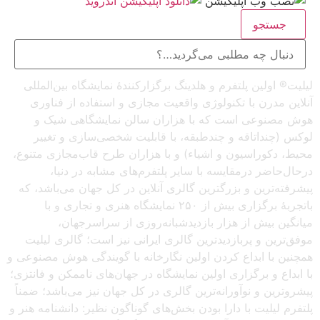
جستجو
لیلیت® اولین پلتفرم و هلدینگ برگزارکنندهٔ نمایشگاه بین‌المللی
آنلاین مدرن با تکنولوژی واقعیت مجازی و استفاده از فناوری
هوش مصنوعی است که با هزاران سالن نمایشگاهی شیک و
لوکس (چنداتاقه و چندطبقه، با قابلیت شخصی‌سازی و تغییر
محیط، دکوراسیون و اشیاء) و با هزاران طرح قاب‌مجازی متنوع،
درحال‌حاضر درمقایسه با سایر پلتفرم‌های مشابه در دنیا،
پیشرفته‌ترین و بزرگترین گالری آنلاین در کل جهان می‌باشد، که
باتجربهٔ برگزاری بیش از ۲۵۰ نمایشگاه هنری و تجاری و با
میانگین بیش از هزار بازدیدشبانه‌روزی از سراسرجهان،
موفق‌ترین و پربازدیدترین گالری ایرانی نیز است؛ گالری لیلیت
همچنین با ابداع کردن اولین نگارخانه با گویندگی هوش مصنوعی و
با ابداع و برگزاری اولین نمایشگاه در جهان‌های ناممکن و فانتزی؛
پیشروترین و نوآورانه‌ترین گالری در کل جهان نیز می‌باشد؛ ضمناً
پلتفرم لیلیت با دارا بودن بخش‌های گوناگون نظیر: دانشنامه هنر و