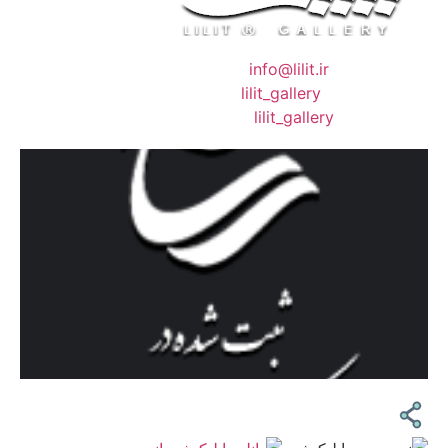
❖ رایـانـامـه :
info@lilit.ir
❖ تــلــگــرام :
lilit_gallery
❖اینستاگرام:
lilit_gallery