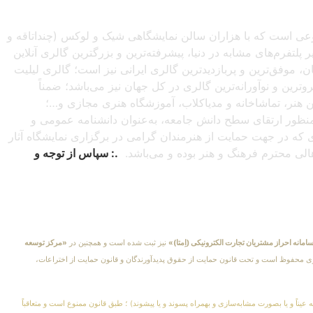
صنوعی است که با هزاران سالن نمایشگاهی شیک و لوکس (چنداتاقه و
تفرم‌های مشابه در دنیا، پیشرفته‌ترین و بزرگترین گالری آنلاین
شبانه‌روزی از سراسرجهان، موفق‌ترین و پربازدیدترین گالری ایرانی نیز است؛ گالری لیلیت
ترین و نوآورانه‌ترین گالری در کل جهان نیز می‌باشد؛ ضمناً
این هنر، تماشاخانه و مدیاکلاب، آموزشگاه هنری مجازی و…؛
ه‌منظور ارتقای سطح دانش جامعه، به‌عنوان دانشنامه عمومی و
دی که در جهت حمایت از هنرمندان گرامی در برگزاری نمایشگاه آثار
اهالی محترم فرهنگ و هنر بوده و می‌باشد.
.: سپاس از توجه و
امانه احراز مشتریان تجارت الکترونیکی (اِمتا)»
نیز ثبت شده است و همچنین در
«مرکز توسعه
کلیهٔ حقوق مادی و معنوی محفوظ است و تحت قانون حمایت از حقوق پدیدآورندگان و قانون حمایت از اختراعات،
 عیناً و یا بصورت مشابه‌سازی و بهمراه پسوند و یا پیشوند) ؛ طبق قانون ممنوع است و متعاقباً