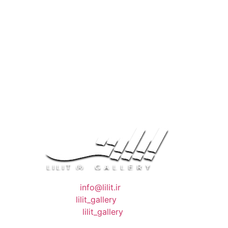
❖ رایـانـامـه :
info@lilit.ir
❖ تــلــگــرام :
lilit_gallery
❖اینستاگرام:
lilit_gallery