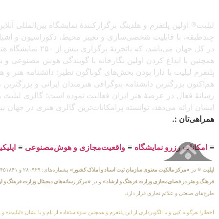
لیلیت® اولین پلتفرم و هلدینگ برگزارکنندهٔ نمایشگاه بین‌المللی
چندطبقه، با قابلیت شخصی‌سازی و تغییر محیط، دکوراسیون و اشیاء) 
در کل جهان می‌باش
همچنین با ابداع کردن اولین نگارخانه با گویندگی هوش مصنوعی و با ا
پلتفرم لیلیت با دارا بودن بخش‌های گوناگون نظیر: دانشنامه هنر و
هم‌اکنون بزرگترین دانشنامه بیوگرافی هنرمندان ایرانی و بزرگتری
رسانهٔ فعال در عرصهٔ هنر ایران فعالیت نموده است؛ گالری لیلیت ه
ایشان ارائه می‌دهد، توانسته پرامکانات‌ترین گالری هنری در جهان ن
همراهی‌تان :.
≡
امکانات رزرو نمایشگاه
≡
واقعیت‌مجازی و هوش‌مصنوعی
≡
اپلیک
لیلیت
® در
«مرکز مالکیت معنوی سازمان ثبت اسناد و املاک کشور»
بشماره‌های: ۲۸۰۹۲۹ و ۴۵۱۸۴۱ ، به ثبت رسیده است و در
فرهنگ و هنر در فضای‌مجازی وزارت فرهنگ و ارشاد»
و در
«مرکز رسانه‌های دیجیتال وزارت فرهنگ و ا
طرح‌های صنعتی و علائم تجاری قرار دارد.
اخطار! هرگونه کپی و یا الگوبرداری از این پلتفرم و همچنین سوءاستفاده از نام و یا نشان «لیلیت» و 