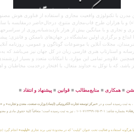
 آنلاین مدرن با تکنولوژی واقعیت مجازی و استفاده از فناوری هوش م
و با هزاران طرح قاب‌مجازی متنوع، درحال‌حاضر درمقایسه با سایر پل
د، که باتجربهٔ برگزاری بیش از ۲۵۰ نمایشگاه هنری و تجاری و با میانگین بیش از هزار بازدید
بداع و برگزاری اولین نمایشگاه در جهان‌های ناممکن و فانتزی؛ پیشرو
 هنرمندان، مجلات آنلاین با موضوعات گوناگون و عمومی، روزنامه آنل
ن رسانه و استارتاپ هنری فارسی زبان در کل جهان نیز می‌باشد که ب
مچنین علاوه‌بر تمامی این موارد، با امکانات متعدد و بسیار ارزشمن
یز باشد، که با توکل به خداوند متعال، با افتخار درخدمت مخاطبان و 
یشن
≡
همکاری
≡
منابع‌مطالب
≡
قوانین
≡
پیشنهاد و انتقاد
≡
«مرکز توسعه تجارت الکترونیکی (اینماد) وزارت صنعت، معدن و تجارت»
و
«س
رشاد»
بشماره شامَد: ۱-۳-۶۵-۷۱۲۳۹۹-۱-۱ ، نیز به ثبت رسیده است؛ متعاقباً 
یا هرگونه استفاده و فعالیت تحت عنوان “لیلیت” که در محدودهٔ ثبتی برند تجاری
«لیلیت»
انجام گیرد (چه