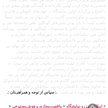
همچنین با ابداع کردن اولین نگارخانه با گویندگی هوش مصنوعی و
با ابداع و برگزاری اولین نمایشگاه در جهان‌های ناممکن و فانتزی؛
پیشروترین و نوآورانه‌ترین گالری در کل جهان نیز می‌باشد؛ ضمناً
پلتفرم لیلیت با دارا بودن بخش‌های گوناگون نظیر: دانشنامه هنر و
هنرمندان، مجلات آنلاین با موضوعات گوناگون و عمومی، روزنامه
آنلاین هنر، تماشاخانه و مدیاکلاب، آموزشگاه هنری مجازی و…؛
هم‌اکنون بزرگترین دانشنامه بیوگرافی هنرمندان ایرانی و
بزرگترین رسانه و استارتاپ هنری فارسی زبان در کل جهان نیز
می‌باشد که به‌منظور ارتقای سطح دانش جامعه، به‌عنوان
دانشنامه عمومی و رسانهٔ فعال در عرصهٔ هنر ایران فعالیت
نموده است؛ گالری لیلیت همچنین علاوه‌بر تمامی این موارد، با
امکانات متعدد و بسیار ارزشمندی که در جهت حمایت از
هنرمندان گرامی در برگزاری نمایشگاه آثار ایشان ارائه می‌دهد،
توانسته پرامکانات‌ترین گالری هنری در جهان نیز باشد، که با توکل
به خداوند متعال، با افتخار درخدمت مخاطبان و اهالی محترم
فرهنگ و هنر بوده و می‌باشد.
.: سپاس از توجه و همراهی‌تان :.
≡
امکانات رزرو نمایشگاه
≡
واقعیت‌مجازی و هوش‌مصنوعی
≡