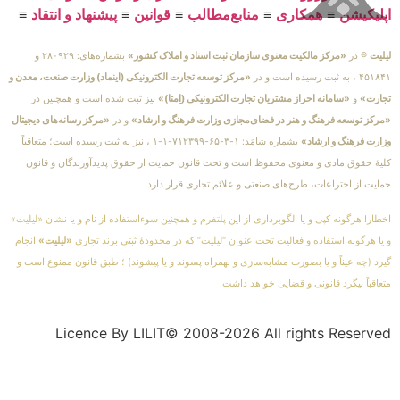
اپلیکیشن
≡
همکاری
≡
منابع‌مطالب
≡
قوانین
≡
پیشنهاد و انتقاد
≡
لیلیت
® در
«مرکز مالکیت معنوی سازمان ثبت اسناد و املاک کشور»
بشماره‌های: ۲۸۰۹۲۹ و
۴۵۱۸۴۱ ، به ثبت رسیده است و در
«مرکز توسعه تجارت الکترونیکی (اینماد) وزارت صنعت، معدن و
تجارت»
و
«سامانه احراز مشتریان تجارت الکترونیکی (اِمتا)»
نیز ثبت شده است و همچنین در
«مرکز توسعه فرهنگ و هنر در فضای‌مجازی وزارت فرهنگ و ارشاد»
و در
«مرکز رسانه‌های دیجیتال
وزارت فرهنگ و ارشاد»
بشماره شامَد: ۱-۳-۶۵-۷۱۲۳۹۹-۱-۱ ، نیز به ثبت رسیده است؛ متعاقباً
کلیهٔ حقوق مادی و معنوی محفوظ است و تحت قانون حمایت از حقوق پدیدآورندگان و قانون
حمایت از اختراعات، طرح‌های صنعتی و علائم تجاری قرار دارد.
اخطار! هرگونه کپی و یا الگوبرداری از این پلتفرم و همچنین سوءاستفاده از نام و یا نشان «لیلیت»
و یا هرگونه استفاده و فعالیت تحت عنوان “لیلیت” که در محدودهٔ ثبتی برند تجاری
«لیلیت»
انجام
گیرد (چه عیناً و یا بصورت مشابه‌سازی و بهمراه پسوند و یا پیشوند) ؛ طبق قانون ممنوع است و
متعاقباً پیگرد قانونی و قضایی خواهد داشت!
Licence By LILIT© 2008-2026 All rights Reserved