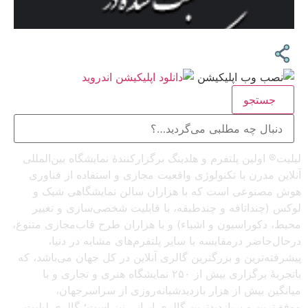
جستجو
لیلیت® اولین پلتفرم و هلدینگ برگزارکنندهٔ نمایشگاه بین‌المللی
آنلاین مدرن با تکنولوژی واقعیت مجازی و استفاده از فناوری
هوش مصنوعی است که با هزاران سالن نمایشگاهی شیک و
لوکس (چنداتاقه و چندطبقه، با قابلیت شخصی‌سازی و تغییر
محیط، دکوراسیون و اشیاء) و با هزاران طرح قاب‌مجازی متنوع،
درحال‌حاضر درمقایسه با سایر پلتفرم‌های مشابه در دنیا،
پیشرفته‌ترین و بزرگترین گالری آنلاین در کل جهان می‌باشد، که
باتجربهٔ برگزاری بیش از ۲۵۰ نمایشگاه هنری و تجاری و با
میانگین بیش از هزار بازدیدشبانه‌روزی از سراسرجهان،
موفق‌ترین و پربازدیدترین گالری ایرانی نیز است؛ گالری لیلیت