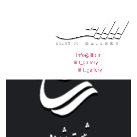
❖ رایـانـامـه :
info@lilit.ir
❖ تــلــگــرام :
lilit_gallery
❖اینستاگرام:
lilit_gallery