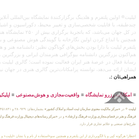
لیلیت® اولین پلتفرم و هلدینگ برگزارکنندهٔ نمایشگاه بین‌المللی
چندطبقه، با قابلیت شخصی‌سازی و تغییر محیط، دکوراسیون و اشیاء) 
در کل جهان می‌باش
همچنین با ابداع کردن اولین نگارخانه با گویندگی هوش مصنوعی و با ا
پلتفرم لیلیت با دارا بودن بخش‌های گوناگون نظیر: دانشنامه هنر و
هم‌اکنون بزرگترین دانشنامه بیوگرافی هنرمندان ایرانی و بزرگتری
رسانهٔ فعال در عرصهٔ هنر ایران فعالیت نموده است؛ گالری لیلیت ه
ایشان ارائه می‌دهد، توانسته پرامکانات‌ترین گالری هنری در جهان ن
همراهی‌تان :.
≡
امکانات رزرو نمایشگاه
≡
واقعیت‌مجازی و هوش‌مصنوعی
≡
اپلیک
لیلیت
® در
«مرکز مالکیت معنوی سازمان ثبت اسناد و املاک کشور»
بشماره‌های: ۲۸۰۹۲۹ و ۴۵۱۸۴۱ ، به ثبت رسیده است و در
فرهنگ و هنر در فضای‌مجازی وزارت فرهنگ و ارشاد»
و در
«مرکز رسانه‌های دیجیتال وزارت فرهنگ و ا
طرح‌های صنعتی و علائم تجاری قرار دارد.
اخطار! هرگونه کپی و یا الگوبرداری از این پلتفرم و همچنین سوءاستفاده از نام و یا نشان «لیلیت» و 