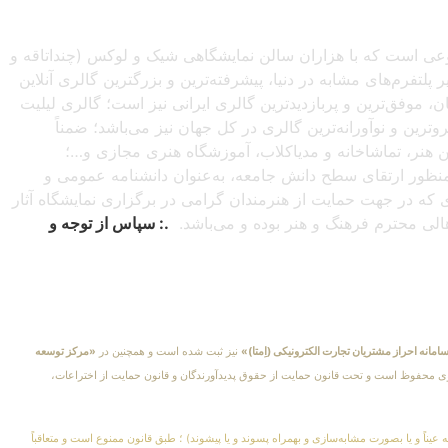
صنوعی است که با هزاران سالن نمایشگاهی شیک و لوکس (چنداتاقه و
تفرم‌های مشابه در دنیا، پیشرفته‌ترین و بزرگترین گالری آنلاین
شبانه‌روزی از سراسرجهان، موفق‌ترین و پربازدیدترین گالری ایرانی نیز است؛ گالری لیلیت
ترین و نوآورانه‌ترین گالری در کل جهان نیز می‌باشد؛ ضمناً
این هنر، تماشاخانه و مدیاکلاب، آموزشگاه هنری مجازی و…؛
ه‌منظور ارتقای سطح دانش جامعه، به‌عنوان دانشنامه عمومی و
دی که در جهت حمایت از هنرمندان گرامی در برگزاری نمایشگاه آثار
اهالی محترم فرهنگ و هنر بوده و می‌باشد.
.: سپاس از توجه و
امانه احراز مشتریان تجارت الکترونیکی (اِمتا)»
نیز ثبت شده است و همچنین در
«مرکز توسعه
کلیهٔ حقوق مادی و معنوی محفوظ است و تحت قانون حمایت از حقوق پدیدآورندگان و قانون حمایت از اختراعات،
 عیناً و یا بصورت مشابه‌سازی و بهمراه پسوند و یا پیشوند) ؛ طبق قانون ممنوع است و متعاقباً