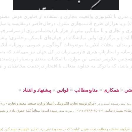
 آنلاین مدرن با تکنولوژی واقعیت مجازی و استفاده از فناوری هوش م
و با هزاران طرح قاب‌مجازی متنوع، درحال‌حاضر درمقایسه با سایر پل
د، که باتجربهٔ برگزاری بیش از ۲۵۰ نمایشگاه هنری و تجاری و با میانگین بیش از هزار بازدید
بداع و برگزاری اولین نمایشگاه در جهان‌های ناممکن و فانتزی؛ پیشرو
 هنرمندان، مجلات آنلاین با موضوعات گوناگون و عمومی، روزنامه آنل
ن رسانه و استارتاپ هنری فارسی زبان در کل جهان نیز می‌باشد که ب
مچنین علاوه‌بر تمامی این موارد، با امکانات متعدد و بسیار ارزشمن
یز باشد، که با توکل به خداوند متعال، با افتخار درخدمت مخاطبان و 
یشن
≡
همکاری
≡
منابع‌مطالب
≡
قوانین
≡
پیشنهاد و انتقاد
≡
«مرکز توسعه تجارت الکترونیکی (اینماد) وزارت صنعت، معدن و تجارت»
و
«س
رشاد»
بشماره شامَد: ۱-۳-۶۵-۷۱۲۳۹۹-۱-۱ ، نیز به ثبت رسیده است؛ متعاقباً 
یا هرگونه استفاده و فعالیت تحت عنوان “لیلیت” که در محدودهٔ ثبتی برند تجاری
«لیلیت»
انجام گیرد (چه