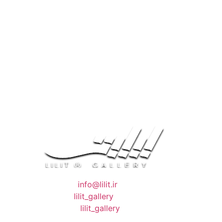
❖ رایـانـامـه :
info@lilit.ir
❖ تــلــگــرام :
lilit_gallery
❖اینستاگرام:
lilit_gallery