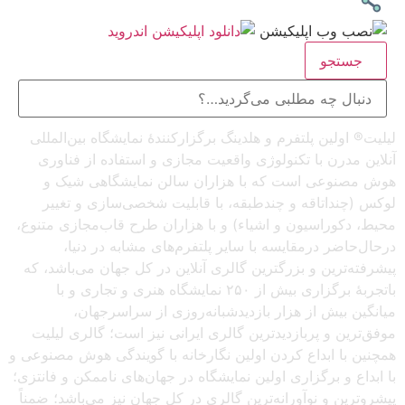
جستجو
لیلیت® اولین پلتفرم و هلدینگ برگزارکنندهٔ نمایشگاه بین‌المللی
آنلاین مدرن با تکنولوژی واقعیت مجازی و استفاده از فناوری
هوش مصنوعی است که با هزاران سالن نمایشگاهی شیک و
لوکس (چنداتاقه و چندطبقه، با قابلیت شخصی‌سازی و تغییر
محیط، دکوراسیون و اشیاء) و با هزاران طرح قاب‌مجازی متنوع،
درحال‌حاضر درمقایسه با سایر پلتفرم‌های مشابه در دنیا،
پیشرفته‌ترین و بزرگترین گالری آنلاین در کل جهان می‌باشد، که
باتجربهٔ برگزاری بیش از ۲۵۰ نمایشگاه هنری و تجاری و با
میانگین بیش از هزار بازدیدشبانه‌روزی از سراسرجهان،
موفق‌ترین و پربازدیدترین گالری ایرانی نیز است؛ گالری لیلیت
همچنین با ابداع کردن اولین نگارخانه با گویندگی هوش مصنوعی و
با ابداع و برگزاری اولین نمایشگاه در جهان‌های ناممکن و فانتزی؛
پیشروترین و نوآورانه‌ترین گالری در کل جهان نیز می‌باشد؛ ضمناً