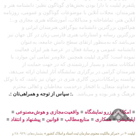
پلتفرم لیلیت با دارا بودن بخش‌های گوناگون نظیر: دانشنامه هنر و
هنرمندان، مجلات آنلاین با موضوعات گوناگون و عمومی، روزنامه
آنلاین هنر، تماشاخانه و مدیاکلاب، آموزشگاه هنری مجازی و…؛
هم‌اکنون بزرگترین دانشنامه بیوگرافی هنرمندان ایرانی و
بزرگترین رسانه و استارتاپ هنری فارسی زبان در کل جهان نیز
می‌باشد که به‌منظور ارتقای سطح دانش جامعه، به‌عنوان
دانشنامه عمومی و رسانهٔ فعال در عرصهٔ هنر ایران فعالیت
نموده است؛ گالری لیلیت همچنین علاوه‌بر تمامی این موارد، با
امکانات متعدد و بسیار ارزشمندی که در جهت حمایت از
هنرمندان گرامی در برگزاری نمایشگاه آثار ایشان ارائه می‌دهد،
توانسته پرامکانات‌ترین گالری هنری در جهان نیز باشد، که با توکل
به خداوند متعال، با افتخار درخدمت مخاطبان و اهالی محترم
فرهنگ و هنر بوده و می‌باشد.
.: سپاس از توجه و همراهی‌تان :.
≡
امکانات رزرو نمایشگاه
≡
واقعیت‌مجازی و هوش‌مصنوعی
≡
اپلیکیشن
≡
همکاری
≡
منابع‌مطالب
≡
قوانین
≡
پیشنهاد و انتقاد
≡
لیلیت
® در
«مرکز مالکیت معنوی سازمان ثبت اسناد و املاک کشور»
بشماره‌های: ۲۸۰۹۲۹ و