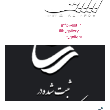
❖ رایـانـامـه :
info@lilit.ir
❖ تــلــگــرام :
lilit_gallery
❖اینستاگرام:
lilit_gallery