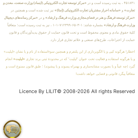
۴۵۱۸۴۱ ، به ثبت رسیده است و در
«مرکز توسعه تجارت الکترونیکی (اینماد) وزارت صنعت، معدن و
تجارت»
و
«سامانه احراز مشتریان تجارت الکترونیکی (اِمتا)»
نیز ثبت شده است و همچنین در
«مرکز توسعه فرهنگ و هنر در فضای‌مجازی وزارت فرهنگ و ارشاد»
و در
«مرکز رسانه‌های دیجیتال
وزارت فرهنگ و ارشاد»
بشماره شامَد: ۱-۳-۶۵-۷۱۲۳۹۹-۱-۱ ، نیز به ثبت رسیده است؛ متعاقباً
کلیهٔ حقوق مادی و معنوی محفوظ است و تحت قانون حمایت از حقوق پدیدآورندگان و قانون
حمایت از اختراعات، طرح‌های صنعتی و علائم تجاری قرار دارد.
اخطار! هرگونه کپی و یا الگوبرداری از این پلتفرم و همچنین سوءاستفاده از نام و یا نشان «لیلیت»
و یا هرگونه استفاده و فعالیت تحت عنوان “لیلیت” که در محدودهٔ ثبتی برند تجاری
«لیلیت»
انجام
گیرد (چه عیناً و یا بصورت مشابه‌سازی و بهمراه پسوند و یا پیشوند) ؛ طبق قانون ممنوع است و
متعاقباً پیگرد قانونی و قضایی خواهد داشت!
Licence By LILIT© 2008-2026 All rights Reserved