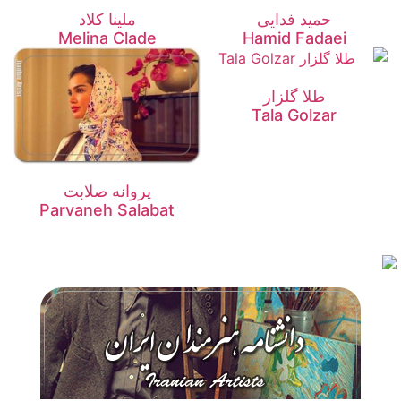
حمید فدایی
ملینا کلاد
Melina Clade
Hamid Fadaei
طلا گلزار
Tala Golzar
پروانه صلابت
Parvaneh Salabat