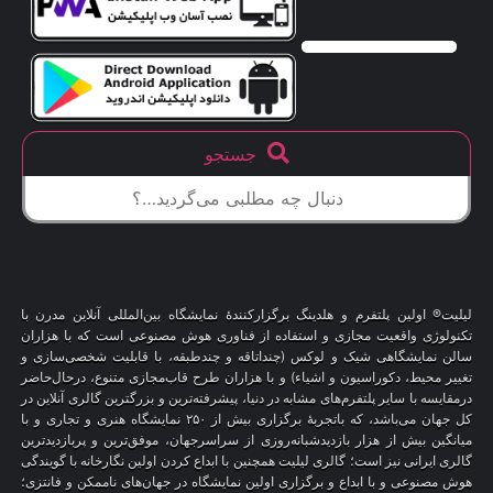
جستجو
لیلیت® اولین پلتفرم و هلدینگ برگزارکنندهٔ نمایشگاه بین‌المللی آنلاین مدرن با
تکنولوژی واقعیت مجازی و استفاده از فناوری هوش مصنوعی است که با هزاران
سالن نمایشگاهی شیک و لوکس (چنداتاقه و چندطبقه، با قابلیت شخصی‌سازی و
تغییر محیط، دکوراسیون و اشیاء) و با هزاران طرح قاب‌مجازی متنوع، درحال‌حاضر
درمقایسه با سایر پلتفرم‌های مشابه در دنیا، پیشرفته‌ترین و بزرگترین گالری آنلاین در
کل جهان می‌باشد، که باتجربهٔ برگزاری بیش از ۲۵۰ نمایشگاه هنری و تجاری و با
میانگین بیش از هزار بازدیدشبانه‌روزی از سراسرجهان، موفق‌ترین و پربازدیدترین
گالری ایرانی نیز است؛ گالری لیلیت همچنین با ابداع کردن اولین نگارخانه با گویندگی
هوش مصنوعی و با ابداع و برگزاری اولین نمایشگاه در جهان‌های ناممکن و فانتزی؛