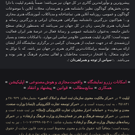
پیشروترین و نوآورانه‌ترین گالری در کل جهان نیز می‌باشد؛ ضمناً پلتفرم لیلیت با دارا
بودن بخش‌های گوناگون نظیر: دانشنامه هنر و هنرمندان، مجلات آنلاین با موضوعات
گوناگون و عمومی، روزنامه آنلاین هنر، تماشاخانه و مدیاکلاب، آموزشگاه هنری مجازی
و…؛ هم‌اکنون بزرگترین دانشنامه بیوگرافی هنرمندان ایرانی و بزرگترین رسانه و
استارتاپ هنری فارسی زبان در کل جهان نیز می‌باشد که به‌منظور ارتقای سطح
دانش جامعه، به‌عنوان دانشنامه عمومی و رسانهٔ فعال در عرصهٔ هنر ایران فعالیت
نموده است؛ گالری لیلیت همچنین علاوه‌بر تمامی این موارد، با امکانات متعدد و بسیار
ارزشمندی که در جهت حمایت از هنرمندان گرامی در برگزاری نمایشگاه آثار ایشان
ارائه می‌دهد، توانسته پرامکانات‌ترین گالری هنری در جهان نیز باشد، که با توکل به
خداوند متعال، با افتخار درخدمت مخاطبان و اهالی محترم فرهنگ و هنر بوده و
می‌باشد.
.: سپاس از توجه و همراهی‌تان :.
≡
امکانات رزرو نمایشگاه
≡
واقعیت‌مجازی و هوش‌مصنوعی
≡
اپلیکیشن
≡
همکاری
≡
منابع‌مطالب
≡
قوانین
≡
پیشنهاد و انتقاد
≡
لیلیت
® در
«مرکز مالکیت معنوی سازمان ثبت اسناد و املاک کشور»
بشماره‌های: ۲۸۰۹۲۹ و
۴۵۱۸۴۱ ، به ثبت رسیده است و در
«مرکز توسعه تجارت الکترونیکی (اینماد) وزارت صنعت،
معدن و تجارت»
و
«سامانه احراز مشتریان تجارت الکترونیکی (اِمتا)»
نیز ثبت شده است و
همچنین در
«مرکز توسعه فرهنگ و هنر در فضای‌مجازی وزارت فرهنگ و ارشاد»
و در
«مرکز
رسانه‌های دیجیتال وزارت فرهنگ و ارشاد»
بشماره شامَد: ۱-۳-۶۵-۷۱۲۳۹۹-۱-۱ ، نیز به ثبت
رسیده است؛ متعاقباً کلیهٔ حقوق مادی و معنوی محفوظ است و تحت قانون حمایت از حقوق
پدیدآورندگان و قانون حمایت از اختراعات، طرح‌های صنعتی و علائم تجاری قرار دارد.