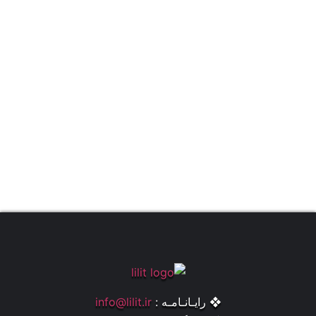
❖ رایـانـامـه :
info@lilit.ir