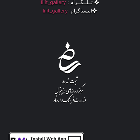
❖ تــلــگــرام :
lilit_gallery
❖اینستاگرام:
lilit_gallery