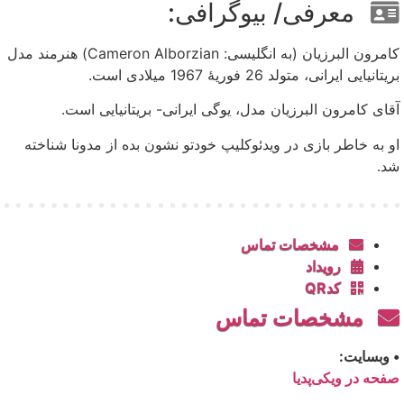
معرفی/ بیوگرافی:
کامرون البرزیان (به انگلیسی: Cameron Alborzian‎) هنرمند مدل
بریتانیایی ایرانی، متولد 26 فوریهٔ 1967 میلادی است.
آقای کامرون البرزیان مدل، یوگی ایرانی- بریتانیایی است.
او به خاطر بازی در ویدئوکلیپ خودتو نشون بده از مدونا شناخته
شد.
مشخصات تماس
رویداد
کدQR
مشخصات تماس
• وبسایت:
صفحه در ویکی‌پدیا