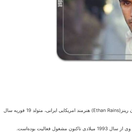
ایمان ناظم زاده (به انگلیسی: Iman Nazemzadeh) با نام هنری اتان رینز(Ethan Rains) هنرمند امریکایی ایرانی، متولد 19 فوریه سال
 فعالیت بوده‌است.