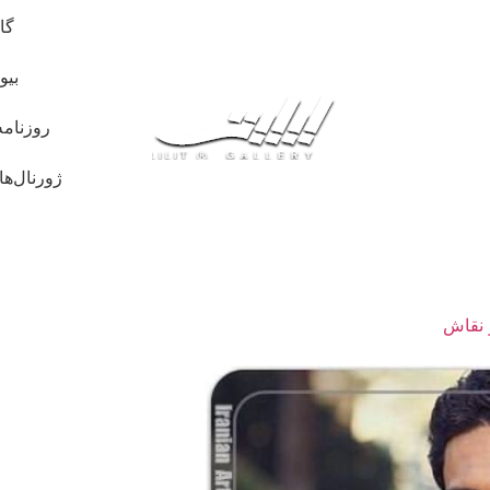
گا
بیو
روزنامه
ژورنال‌ها
 نقاش