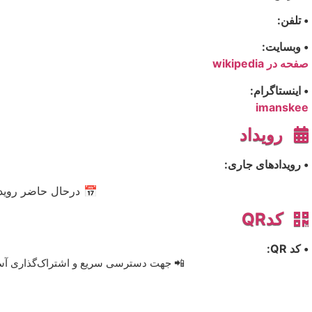
• تلفن:
• وبسایت:
صفحه در wikipedia
• اینستاگرام:
imanskee
رویداد
• رویدادهای جاری:
📅 درحال حاضر رویدا
کدQR
• کد QR:
📲 جهت دسترسی سریع و اشتراک‌گذاری آسان، 