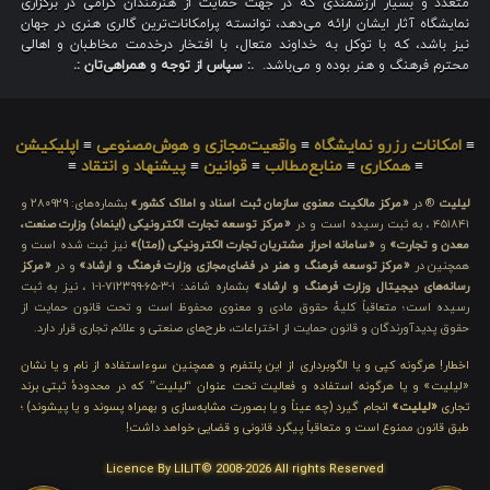
متعدد و بسیار ارزشمندی که در جهت حمایت از هنرمندان گرامی در برگزاری
نمایشگاه آثار ایشان ارائه می‌دهد، توانسته پرامکانات‌ترین گالری هنری در جهان
نیز باشد، که با توکل به خداوند متعال، با افتخار درخدمت مخاطبان و اهالی
محترم فرهنگ و هنر بوده و می‌باشد.
.: سپاس از توجه و همراهی‌تان :.
≡
امکانات رزرو نمایشگاه
≡
واقعیت‌مجازی و هوش‌مصنوعی
≡
اپلیکیشن
≡
همکاری
≡
منابع‌مطالب
≡
قوانین
≡
پیشنهاد و انتقاد
≡
لیلیت
® در
«مرکز مالکیت معنوی سازمان ثبت اسناد و املاک کشور»
بشماره‌های: ۲۸۰۹۲۹ و
۴۵۱۸۴۱ ، به ثبت رسیده است و در
«مرکز توسعه تجارت الکترونیکی (اینماد) وزارت صنعت،
معدن و تجارت»
و
«سامانه احراز مشتریان تجارت الکترونیکی (اِمتا)»
نیز ثبت شده است و
همچنین در
«مرکز توسعه فرهنگ و هنر در فضای‌مجازی وزارت فرهنگ و ارشاد»
و در
«مرکز
رسانه‌های دیجیتال وزارت فرهنگ و ارشاد»
بشماره شامَد: ۱-۳-۶۵-۷۱۲۳۹۹-۱-۱ ، نیز به ثبت
رسیده است؛ متعاقباً کلیهٔ حقوق مادی و معنوی محفوظ است و تحت قانون حمایت از
حقوق پدیدآورندگان و قانون حمایت از اختراعات، طرح‌های صنعتی و علائم تجاری قرار دارد.
اخطار! هرگونه کپی و یا الگوبرداری از این پلتفرم و همچنین سوءاستفاده از نام و یا نشان
«لیلیت» و یا هرگونه استفاده و فعالیت تحت عنوان “لیلیت” که در محدودهٔ ثبتی برند
تجاری
«لیلیت»
انجام گیرد (چه عیناً و یا بصورت مشابه‌سازی و بهمراه پسوند و یا پیشوند) ؛
طبق قانون ممنوع است و متعاقباً پیگرد قانونی و قضایی خواهد داشت!
Licence By LILIT© 2008-2026 All rights Reserved