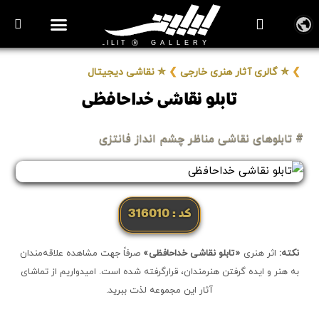
روزنامه هنر
درباره/تماس
مراکز و مشاغل
گالری و نمایشگاه
بیوگرافی هنرمندان
❯
✮ گالری آثار هنری خارجی
❯
✮ نقاشی دیجیتال
تابلو نقاشی خداحافظی
# تابلوهای نقاشی مناظر چشم انداز فانتزی
کد: 316010
نکته:
اثر هنری
«تابلو نقاشی خداحافظی»
صرفاً جهت مشاهده علاقه‌مندان
به هنر و ایده گرفتن هنرمندان، قرارگرفته شده است. امیدواریم از تماشای
آثار این مجموعه لذت ببرید.