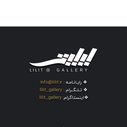
❖ رایـانـامـه :
info@lilit.ir
❖ تــلــگــرام :
lilit_gallery
❖اینستاگرام:
lilit_gallery