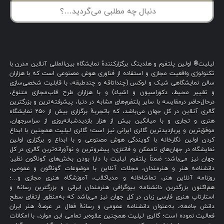
لیلیت® اولین پلتفرم و هلدینگ برگزارکنندهٔ نمایشگاه بین‌المللی آنلاین مدرن با
تکنولوژی واقعیت مجازی و استفاده از فناوری هوش مصنوعی است که با هزاران
سالن نمایشگاهی شیک و لوکس (چنداتاقه و چندطبقه، با قابلیت شخصی‌سازی
و تغییر محیط، دکوراسیون و اشیاء) و با هزاران طرح قاب‌مجازی متنوع،
درحال‌حاضر درمقایسه با سایر پلتفرم‌های مشابه در دنیا، پیشرفته‌ترین و بزرگترین
گالری آنلاین در کل جهان می‌باشد، که باتجربهٔ برگزاری بیش از ۲۵۰ نمایشگاه
هنری و تجاری و با میانگین بیش از هزار بازدیدشبانه‌روزی از سراسرجهان،
موفق‌ترین و پربازدیدترین گالری ایرانی نیز است؛ گالری لیلیت همچنین با ابداع
کردن اولین نگارخانه با گویندگی هوش مصنوعی و با ابداع و برگزاری اولین
نمایشگاه در جهان‌های ناممکن و فانتزی؛ پیشروترین و نوآورانه‌ترین گالری در کل
جهان نیز می‌باشد؛ ضمناً پلتفرم لیلیت با دارا بودن بخش‌های گوناگون نظیر:
دانشنامه هنر و هنرمندان، مجلات آنلاین با موضوعات گوناگون و عمومی،
روزنامه آنلاین هنر، تماشاخانه و مدیاکلاب، آموزشگاه هنری مجازی و…؛
هم‌اکنون بزرگترین دانشنامه بیوگرافی هنرمندان ایرانی و بزرگترین رسانه و
استارتاپ هنری فارسی زبان در کل جهان نیز می‌باشد که به‌منظور ارتقای سطح
دانش جامعه، به‌عنوان دانشنامه عمومی و رسانهٔ فعال در عرصهٔ هنر ایران
فعالیت نموده است؛ گالری لیلیت همچنین علاوه‌بر تمامی این موارد، با امکانات