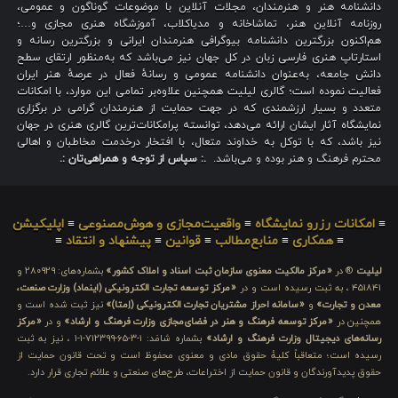
دانشنامه هنر و هنرمندان، مجلات آنلاین با موضوعات گوناگون و عمومی،
روزنامه آنلاین هنر، تماشاخانه و مدیاکلاب، آموزشگاه هنری مجازی و…؛
هم‌اکنون بزرگترین دانشنامه بیوگرافی هنرمندان ایرانی و بزرگترین رسانه و
استارتاپ هنری فارسی زبان در کل جهان نیز می‌باشد که به‌منظور ارتقای سطح
دانش جامعه، به‌عنوان دانشنامه عمومی و رسانهٔ فعال در عرصهٔ هنر ایران
فعالیت نموده است؛ گالری لیلیت همچنین علاوه‌بر تمامی این موارد، با امکانات
متعدد و بسیار ارزشمندی که در جهت حمایت از هنرمندان گرامی در برگزاری
نمایشگاه آثار ایشان ارائه می‌دهد، توانسته پرامکانات‌ترین گالری هنری در جهان
نیز باشد، که با توکل به خداوند متعال، با افتخار درخدمت مخاطبان و اهالی
محترم فرهنگ و هنر بوده و می‌باشد.
.: سپاس از توجه و همراهی‌تان :.
≡
امکانات رزرو نمایشگاه
≡
واقعیت‌مجازی و هوش‌مصنوعی
≡
اپلیکیشن
≡
همکاری
≡
منابع‌مطالب
≡
قوانین
≡
پیشنهاد و انتقاد
≡
لیلیت
® در
«مرکز مالکیت معنوی سازمان ثبت اسناد و املاک کشور»
بشماره‌های: ۲۸۰۹۲۹ و
۴۵۱۸۴۱ ، به ثبت رسیده است و در
«مرکز توسعه تجارت الکترونیکی (اینماد) وزارت صنعت،
معدن و تجارت»
و
«سامانه احراز مشتریان تجارت الکترونیکی (اِمتا)»
نیز ثبت شده است و
همچنین در
«مرکز توسعه فرهنگ و هنر در فضای‌مجازی وزارت فرهنگ و ارشاد»
و در
«مرکز
رسانه‌های دیجیتال وزارت فرهنگ و ارشاد»
بشماره شامَد: ۱-۳-۶۵-۷۱۲۳۹۹-۱-۱ ، نیز به ثبت
رسیده است؛ متعاقباً کلیهٔ حقوق مادی و معنوی محفوظ است و تحت قانون حمایت از
حقوق پدیدآورندگان و قانون حمایت از اختراعات، طرح‌های صنعتی و علائم تجاری قرار دارد.