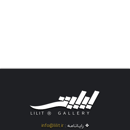
❖ رایـانـامـه :
info@lilit.ir