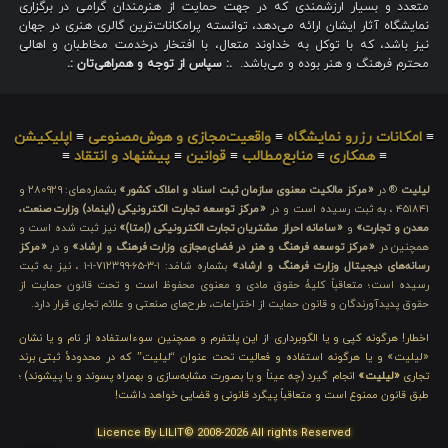
متعدد و بسیار ارزشمندی که در جهت حمایت از هنرمندان گرامی در برگزاری
نمایشگاه آثار ایشان ارائه می‌دهد، توانسته پرامکانات‌ترین گالری هنری در جهان
نیز باشد، که با توکل به خداوند متعال، با افتخار درخدمت مخاطبان و اهالی
محترم فرهنگ و هنر بوده و می‌باشد.
.: سپاس از توجه و همراهی‌تان :.
≡
امکانات رزرو نمایشگاه
≡
واقعیت‌مجازی و هوش‌مصنوعی
≡
اپلیکیشن
≡
همکاری
≡
منابع‌مطالب
≡
قوانین
≡
پیشنهاد و انتقاد
≡
لیلیت
® در
«مرکز مالکیت معنوی سازمان ثبت اسناد و املاک کشور»
بشماره‌های: ۲۸۰۹۲۹ و
۴۵۱۸۴۱ ، به ثبت رسیده است و در
«مرکز توسعه تجارت الکترونیکی (اینماد) وزارت صنعت،
معدن و تجارت»
و
«سامانه احراز مشتریان تجارت الکترونیکی (اِمتا)»
نیز ثبت شده است و
همچنین در
«مرکز توسعه فرهنگ و هنر در فضای‌مجازی وزارت فرهنگ و ارشاد»
و در
«مرکز
رسانه‌های دیجیتال وزارت فرهنگ و ارشاد»
بشماره شامَد: ۱-۳-۶۵-۷۱۲۳۹۹-۱-۱ ، نیز به ثبت
رسیده است؛ متعاقباً کلیهٔ حقوق مادی و معنوی محفوظ است و تحت قانون حمایت از
حقوق پدیدآورندگان و قانون حمایت از اختراعات، طرح‌های صنعتی و علائم تجاری قرار دارد.
اخطار! هرگونه کپی و یا الگوبرداری از این پلتفرم و همچنین سوءاستفاده از نام و یا نشان
«لیلیت» و یا هرگونه استفاده و فعالیت تحت عنوان “لیلیت” که در محدودهٔ ثبتی برند
تجاری
«لیلیت»
انجام گیرد (چه عیناً و یا بصورت مشابه‌سازی و بهمراه پسوند و یا پیشوند) ؛
طبق قانون ممنوع است و متعاقباً پیگرد قانونی و قضایی خواهد داشت!
Licence By LILIT© 2008-2026 All rights Reserved