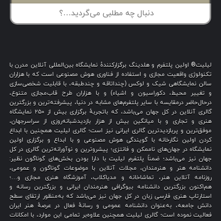
لیلیت® اولین پلتفرم و هلدینگ برگزارکنندهٔ نمایشگاه بین‌المللی آنلاین مدرن با
تکنولوژی واقعیت مجازی و استفاده از فناوری هوش مصنوعی است که با هزاران
سالن نمایشگاهی شیک و لوکس (چنداتاقه و چندطبقه، با قابلیت شخصی‌سازی
و تغییر محیط، دکوراسیون و اشیاء) و با هزاران طرح قاب‌مجازی متنوع،
درحال‌حاضر درمقایسه با سایر پلتفرم‌های مشابه در دنیا، پیشرفته‌ترین و بزرگترین
گالری آنلاین در کل جهان می‌باشد، که باتجربهٔ برگزاری بیش از ۲۵۰ نمایشگاه
هنری و تجاری و با میانگین بیش از هزار بازدیدشبانه‌روزی از سراسرجهان،
موفق‌ترین و پربازدیدترین گالری ایرانی نیز است؛ گالری لیلیت همچنین با ابداع
کردن اولین نگارخانه با گویندگی هوش مصنوعی و با ابداع و برگزاری اولین
نمایشگاه در جهان‌های ناممکن و فانتزی؛ پیشروترین و نوآورانه‌ترین گالری در کل
جهان نیز می‌باشد؛ ضمناً پلتفرم لیلیت با دارا بودن بخش‌های گوناگون نظیر:
دانشنامه هنر و هنرمندان، مجلات آنلاین با موضوعات گوناگون و عمومی،
روزنامه آنلاین هنر، تماشاخانه و مدیاکلاب، آموزشگاه هنری مجازی و…؛
هم‌اکنون بزرگترین دانشنامه بیوگرافی هنرمندان ایرانی و بزرگترین رسانه و
استارتاپ هنری فارسی زبان در کل جهان نیز می‌باشد که به‌منظور ارتقای سطح
دانش جامعه، به‌عنوان دانشنامه عمومی و رسانهٔ فعال در عرصهٔ هنر ایران
فعالیت نموده است؛ گالری لیلیت همچنین علاوه‌بر تمامی این موارد، با امکانات