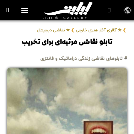
روزنامه هنر
درباره/تماس
مراکز و مشاغل
گالری و نمایشگاه
بیوگرافی هنرمندان
❯
✮ گالری آثار هنری خارجی
❯
✮ نقاشی دیجیتال
تابلو نقاشی مرثیه‌ای برای تخریب
# تابلوهای نقاشی زندگی دراماتیک و فانتزی