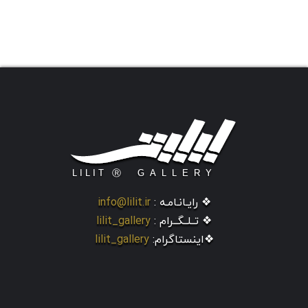
❖ رایـانـامـه :
info@lilit.ir
❖ تــلــگــرام :
lilit_gallery
❖اینستاگرام:
lilit_gallery