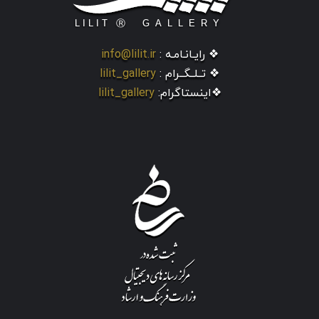
❖ رایـانـامـه :
info@lilit.ir
❖ تــلــگــرام :
lilit_gallery
❖اینستاگرام:
lilit_gallery