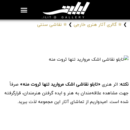
روزنامه هنر
درباره/تماس
مراکز و مشاغل
گالری و نمایشگاه
بیوگرافی هنرمندان
❯
✮ گالری آثار هنری خارجی
❯
✮ نقاشی سنتی
تابلو نقاشی اشک مروارید تنها ثروت منه
# تابلوهای نقاشی عشق و اندوه
کد: 229010
نکته:
اثر هنری
«تابلو نقاشی اشک مروارید تنها ثروت منه»
صرفاً
جهت مشاهده علاقه‌مندان به هنر و ایده گرفتن هنرمندان، قرارگرفته
شده است. امیدواریم از تماشای آثار این مجموعه لذت ببرید.
موارد مشابه