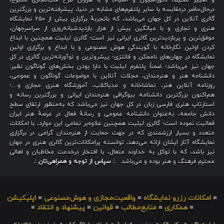
و تغییر محیط، دکوراسیون و اشیاء) و با هزاران طرح قاب‌مجازی متنوع،
درحال‌حاضر درمقایسه با سایر پلتفرم‌های مشابه در دنیا، پیشرفته‌ترین و بزرگترین
گالری آنلاین در کل جهان می‌باشد، که باتجربهٔ برگزاری بیش از ۲۵۰ نمایشگاه
هنری و تجاری و با میانگین بیش از هزار بازدیدشبانه‌روزی از سراسرجهان،
موفق‌ترین و پربازدیدترین گالری ایرانی نیز است؛ گالری لیلیت همچنین با ابداع
کردن اولین نگارخانه با گویندگی هوش مصنوعی و با ابداع و برگزاری اولین
نمایشگاه در جهان‌های ناممکن و فانتزی؛ پیشروترین و نوآورانه‌ترین گالری در کل
جهان نیز می‌باشد؛ ضمناً پلتفرم لیلیت با دارا بودن بخش‌های گوناگون نظیر:
دانشنامه هنر و هنرمندان، مجلات آنلاین با موضوعات گوناگون و عمومی،
روزنامه آنلاین هنر، تماشاخانه و مدیاکلاب، آموزشگاه هنری مجازی و…؛
هم‌اکنون بزرگترین دانشنامه بیوگرافی هنرمندان ایرانی و بزرگترین رسانه و
استارتاپ هنری فارسی زبان در کل جهان نیز می‌باشد که به‌منظور ارتقای سطح
دانش جامعه، به‌عنوان دانشنامه عمومی و رسانهٔ فعال در عرصهٔ هنر ایران
فعالیت نموده است؛ گالری لیلیت همچنین علاوه‌بر تمامی این موارد، با امکانات
متعدد و بسیار ارزشمندی که در جهت حمایت از هنرمندان گرامی در برگزاری
نمایشگاه آثار ایشان ارائه می‌دهد، توانسته پرامکانات‌ترین گالری هنری در جهان
نیز باشد، که با توکل به خداوند متعال، با افتخار درخدمت مخاطبان و اهالی
محترم فرهنگ و هنر بوده و می‌باشد.
.: سپاس از توجه و همراهی‌تان :.
≡
امکانات رزرو نمایشگاه
≡
واقعیت‌مجازی و هوش‌مصنوعی
≡
اپلیکیشن
≡
همکاری
≡
منابع‌مطالب
≡
قوانین
≡
پیشنهاد و انتقاد
≡