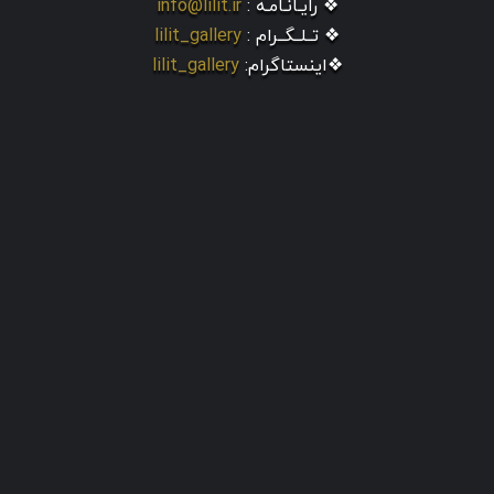
❖ رایـانـامـه :
info@lilit.ir
❖ تــلــگــرام :
lilit_gallery
❖اینستاگرام:
lilit_gallery