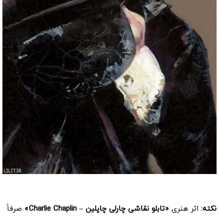
کد: 22702
نکته:
اثر هنری
«تابلو نقاشی چارلی چاپلین – Charlie Chaplin»
صرفاً