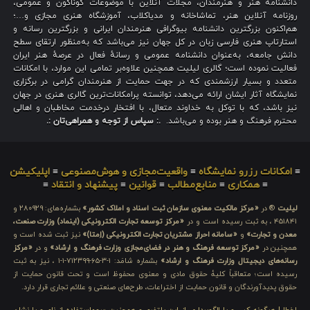
دانشنامه هنر و هنرمندان، مجلات آنلاین با موضوعات گوناگون و عمومی،
روزنامه آنلاین هنر، تماشاخانه و مدیاکلاب، آموزشگاه هنری مجازی و…؛
هم‌اکنون بزرگترین دانشنامه بیوگرافی هنرمندان ایرانی و بزرگترین رسانه و
استارتاپ هنری فارسی زبان در کل جهان نیز می‌باشد که به‌منظور ارتقای سطح
دانش جامعه، به‌عنوان دانشنامه عمومی و رسانهٔ فعال در عرصهٔ هنر ایران
فعالیت نموده است؛ گالری لیلیت همچنین علاوه‌بر تمامی این موارد، با امکانات
متعدد و بسیار ارزشمندی که در جهت حمایت از هنرمندان گرامی در برگزاری
نمایشگاه آثار ایشان ارائه می‌دهد، توانسته پرامکانات‌ترین گالری هنری در جهان
نیز باشد، که با توکل به خداوند متعال، با افتخار درخدمت مخاطبان و اهالی
محترم فرهنگ و هنر بوده و می‌باشد.
.: سپاس از توجه و همراهی‌تان :.
≡
امکانات رزرو نمایشگاه
≡
واقعیت‌مجازی و هوش‌مصنوعی
≡
اپلیکیشن
≡
همکاری
≡
منابع‌مطالب
≡
قوانین
≡
پیشنهاد و انتقاد
≡
لیلیت
® در
«مرکز مالکیت معنوی سازمان ثبت اسناد و املاک کشور»
بشماره‌های: ۲۸۰۹۲۹ و
۴۵۱۸۴۱ ، به ثبت رسیده است و در
«مرکز توسعه تجارت الکترونیکی (اینماد) وزارت صنعت،
معدن و تجارت»
و
«سامانه احراز مشتریان تجارت الکترونیکی (اِمتا)»
نیز ثبت شده است و
همچنین در
«مرکز توسعه فرهنگ و هنر در فضای‌مجازی وزارت فرهنگ و ارشاد»
و در
«مرکز
رسانه‌های دیجیتال وزارت فرهنگ و ارشاد»
بشماره شامَد: ۱-۳-۶۵-۷۱۲۳۹۹-۱-۱ ، نیز به ثبت
رسیده است؛ متعاقباً کلیهٔ حقوق مادی و معنوی محفوظ است و تحت قانون حمایت از
حقوق پدیدآورندگان و قانون حمایت از اختراعات، طرح‌های صنعتی و علائم تجاری قرار دارد.