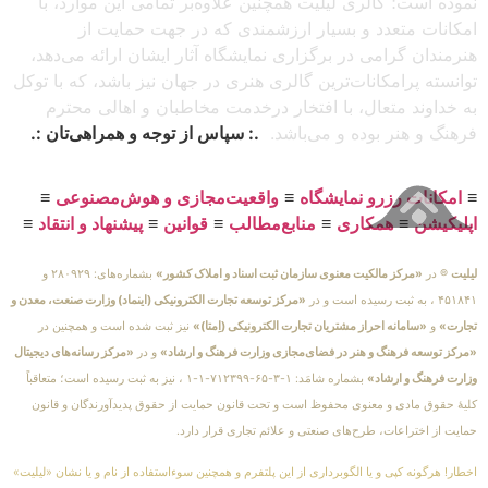
نموده است؛ گالری لیلیت همچنین علاوه‌بر تمامی این موارد، با
امکانات متعدد و بسیار ارزشمندی که در جهت حمایت از
هنرمندان گرامی در برگزاری نمایشگاه آثار ایشان ارائه می‌دهد،
توانسته پرامکانات‌ترین گالری هنری در جهان نیز باشد، که با توکل
به خداوند متعال، با افتخار درخدمت مخاطبان و اهالی محترم
فرهنگ و هنر بوده و می‌باشد.
.: سپاس از توجه و همراهی‌تان :.
≡
امکانات رزرو نمایشگاه
≡
واقعیت‌مجازی و هوش‌مصنوعی
≡
اپلیکیشن
≡
همکاری
≡
منابع‌مطالب
≡
قوانین
≡
پیشنهاد و انتقاد
≡
لیلیت
® در
«مرکز مالکیت معنوی سازمان ثبت اسناد و املاک کشور»
بشماره‌های: ۲۸۰۹۲۹ و
۴۵۱۸۴۱ ، به ثبت رسیده است و در
«مرکز توسعه تجارت الکترونیکی (اینماد) وزارت صنعت، معدن و
تجارت»
و
«سامانه احراز مشتریان تجارت الکترونیکی (اِمتا)»
نیز ثبت شده است و همچنین در
«مرکز توسعه فرهنگ و هنر در فضای‌مجازی وزارت فرهنگ و ارشاد»
و در
«مرکز رسانه‌های دیجیتال
وزارت فرهنگ و ارشاد»
بشماره شامَد: ۱-۳-۶۵-۷۱۲۳۹۹-۱-۱ ، نیز به ثبت رسیده است؛ متعاقباً
کلیهٔ حقوق مادی و معنوی محفوظ است و تحت قانون حمایت از حقوق پدیدآورندگان و قانون
حمایت از اختراعات، طرح‌های صنعتی و علائم تجاری قرار دارد.
اخطار! هرگونه کپی و یا الگوبرداری از این پلتفرم و همچنین سوءاستفاده از نام و یا نشان «لیلیت»