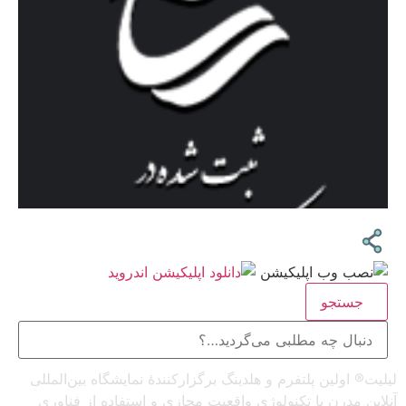
جستجو
لیلیت® اولین پلتفرم و هلدینگ برگزارکنندهٔ نمایشگاه بین‌المللی
آنلاین مدرن با تکنولوژی واقعیت مجازی و استفاده از فناوری