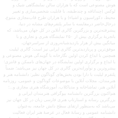
هوش مصنوعی است که با هزاران سالن نمایشگاهی شیک و
لوکس (چنداتاقه و چندطبقه، با قابلیت شخصی‌سازی و تغییر
محیط، دکوراسیون و اشیاء) و با هزاران طرح قاب‌مجازی متنوع،
درحال‌حاضر درمقایسه با سایر پلتفرم‌های مشابه در دنیا،
پیشرفته‌ترین و بزرگترین گالری آنلاین در کل جهان می‌باشد، که
باتجربهٔ برگزاری بیش از ۲۵۰ نمایشگاه هنری و تجاری و با
میانگین بیش از هزار بازدیدشبانه‌روزی از سراسرجهان،
موفق‌ترین و پربازدیدترین گالری ایرانی نیز است؛ گالری لیلیت
همچنین با ابداع کردن اولین نگارخانه با گویندگی هوش مصنوعی و
با ابداع و برگزاری اولین نمایشگاه در جهان‌های ناممکن و فانتزی؛
پیشروترین و نوآورانه‌ترین گالری در کل جهان نیز می‌باشد؛ ضمناً
پلتفرم لیلیت با دارا بودن بخش‌های گوناگون نظیر: دانشنامه هنر و
هنرمندان، مجلات آنلاین با موضوعات گوناگون و عمومی، روزنامه
آنلاین هنر، تماشاخانه و مدیاکلاب، آموزشگاه هنری مجازی و…؛
هم‌اکنون بزرگترین دانشنامه بیوگرافی هنرمندان ایرانی و
بزرگترین رسانه و استارتاپ هنری فارسی زبان در کل جهان نیز
می‌باشد که به‌منظور ارتقای سطح دانش جامعه، به‌عنوان
دانشنامه عمومی و رسانهٔ فعال در عرصهٔ هنر ایران فعالیت