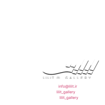
❖ رایـانـامـه :
info@lilit.ir
❖ تــلــگــرام :
lilit_gallery
❖اینستاگرام:
lilit_gallery