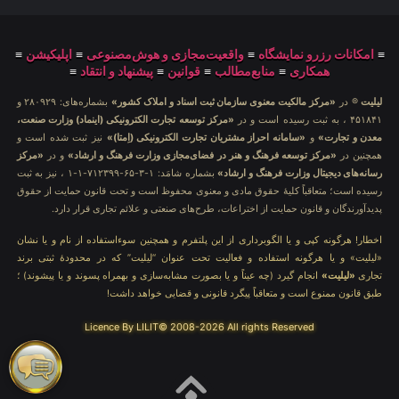
≡
امکانات رزرو نمایشگاه
≡
واقعیت‌مجازی و هوش‌مصنوعی
≡
اپلیکیشن
≡
همکاری
≡
منابع‌مطالب
≡
قوانین
≡
پیشنهاد و انتقاد
≡
لیلیت
® در
«مرکز مالکیت معنوی سازمان ثبت اسناد و املاک کشور»
بشماره‌های: ۲۸۰۹۲۹ و
۴۵۱۸۴۱ ، به ثبت رسیده است و در
«مرکز توسعه تجارت الکترونیکی (اینماد) وزارت صنعت،
معدن و تجارت»
و
«سامانه احراز مشتریان تجارت الکترونیکی (اِمتا)»
نیز ثبت شده است و
همچنین در
«مرکز توسعه فرهنگ و هنر در فضای‌مجازی وزارت فرهنگ و ارشاد»
و در
«مرکز
رسانه‌های دیجیتال وزارت فرهنگ و ارشاد»
بشماره شامَد: ۱-۳-۶۵-۷۱۲۳۹۹-۱-۱ ، نیز به ثبت
رسیده است؛ متعاقباً کلیهٔ حقوق مادی و معنوی محفوظ است و تحت قانون حمایت از حقوق
پدیدآورندگان و قانون حمایت از اختراعات، طرح‌های صنعتی و علائم تجاری قرار دارد.
اخطار! هرگونه کپی و یا الگوبرداری از این پلتفرم و همچنین سوءاستفاده از نام و یا نشان
«لیلیت» و یا هرگونه استفاده و فعالیت تحت عنوان “لیلیت” که در محدودهٔ ثبتی برند
تجاری
«لیلیت»
انجام گیرد (چه عیناً و یا بصورت مشابه‌سازی و بهمراه پسوند و یا پیشوند) ؛
طبق قانون ممنوع است و متعاقباً پیگرد قانونی و قضایی خواهد داشت!
Licence By LILIT© 2008-2026 All rights Reserved