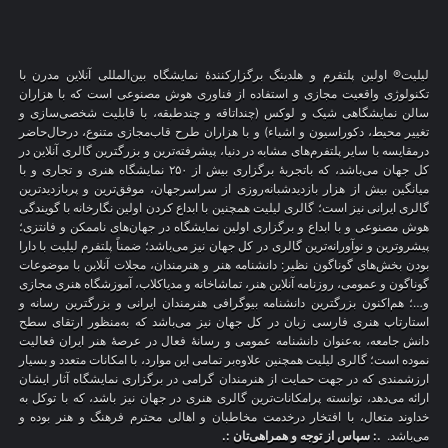
لیلیت® اولین پلتفرم و هلدینگ برگزارکنندهٔ نمایشگاه بین‌المللی آنلاین مدرن با
تکنولوژی واقعیت مجازی و استفاده از فناوری هوش مصنوعی است که با هزاران
سالن نمایشگاهی شیک و لوکس (چنداتاقه و چندطبقه، با قابلیت شخصی‌سازی و
تغییر محیط، دکوراسیون و اشیاء) و با هزاران طرح قاب‌مجازی متنوع، درحال‌حاضر
درمقایسه با سایر پلتفرم‌های مشابه در دنیا، پیشرفته‌ترین و بزرگترین گالری آنلاین در
کل جهان می‌باشد، که باتجربهٔ برگزاری بیش از ۲۵۰ نمایشگاه هنری و تجاری و با
میانگین بیش از هزار بازدیدشبانه‌روزی از سراسرجهان، موفق‌ترین و پربازدیدترین
گالری ایرانی نیز است؛ گالری لیلیت همچنین با ابداع کردن اولین نگارخانه با گویندگی
هوش مصنوعی و با ابداع و برگزاری اولین نمایشگاه در جهان‌های ناممکن و فانتزی؛
پیشروترین و نوآورانه‌ترین گالری در کل جهان نیز می‌باشد؛ ضمناً پلتفرم لیلیت با دارا
بودن بخش‌های گوناگون نظیر: دانشنامه هنر و هنرمندان، مجلات آنلاین با موضوعات
گوناگون و عمومی، روزنامه آنلاین هنر، تماشاخانه و مدیاکلاب، آموزشگاه هنری مجازی
و…؛ هم‌اکنون بزرگترین دانشنامه بیوگرافی هنرمندان ایرانی و بزرگترین رسانه و
استارتاپ هنری فارسی زبان در کل جهان نیز می‌باشد که به‌منظور ارتقای سطح
دانش جامعه، به‌عنوان دانشنامه عمومی و رسانهٔ فعال در عرصهٔ هنر ایران فعالیت
نموده است؛ گالری لیلیت همچنین علاوه‌بر تمامی این موارد، با امکانات متعدد و بسیار
ارزشمندی که در جهت حمایت از هنرمندان گرامی در برگزاری نمایشگاه آثار ایشان
ارائه می‌دهد، توانسته پرامکانات‌ترین گالری هنری در جهان نیز باشد، که با توکل به
خداوند متعال، با افتخار درخدمت مخاطبان و اهالی محترم فرهنگ و هنر بوده و
می‌باشد.
.: سپاس از توجه و همراهی‌تان :.