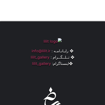
❖ رایـانـامـه :
info@lilit.ir
❖ تــلــگــرام :
lilit_gallery
❖اینستاگرام:
lilit_gallery