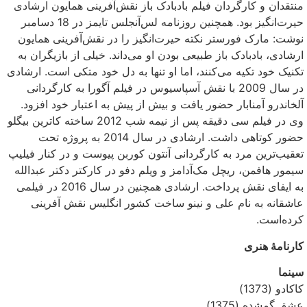
منتقدان و کارگردان فیلم بادبادک باز نقش‌آفرینی همایون ارشادی
حیرت‌انگیز بود. همچنین روزنامه لس‌آنجلس تایمز در 18 دسامبر
نوشت: مارک فورستر نکته حیرت‌انگیز را در نقش‌آفرینی همایون
ارشادی، بادبادک باز طبیعی بودن او می‌داند. خیلی از بازیگران به
تکنیک خود تکیه می‌کنند، اما او تنها به دل خود متکی است. ارشادی
در سال 2009 با نقش آسپاسیوس در فیلم آگورا به کارگردانی
آلخاندرو آمنابار حضور یافت و بیش از پیش به اعتبار خود افزود.
وی در فیلم سی دقیقه پس از نیمه شب 2012 ساخته کاترین بیگلو
حضور کوتاهی داشت. ارشادی در سال 2014 به پروژه تحت
تعقیب‌ترین مرد به کارگردانی آنتون کوربن پیوست و در کنار فیلیپ
سیمور هافمن، ریچل مک‌آدامز و ویلم دفو در کارکتر دکتر عبدالله
به ایفای نقش پرداخت. ارشادی همچنین در سال 2016 در فیلمی
عاشقانه به نام علی و نینو ساخت کشور انگلیس نقش آفرینی
کرده‌است.
کارنامهٔ هنری
سینما
کاکادو (1373)
عشق گمشده (1375)