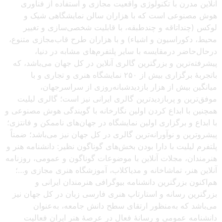
آنلاین مدرن با تکنولوژی واقعیت مجازی و استفاده از فناوری
هوش مصنوعی است که با هزاران سالن نمایشگاهی شیک و
لوکس (چنداتاقه و چندطبقه، با قابلیت شخصی‌سازی و تغییر
محیط، دکوراسیون و اشیاء) و با هزاران طرح قاب‌مجازی متنوع،
درحال‌حاضر درمقایسه با سایر پلتفرم‌های مشابه در دنیا،
پیشرفته‌ترین و بزرگترین گالری آنلاین در کل جهان می‌باشد، که
باتجربهٔ برگزاری بیش از ۲۵۰ نمایشگاه هنری و تجاری و با
میانگین بیش از هزار بازدیدشبانه‌روزی از سراسرجهان،
موفق‌ترین و پربازدیدترین گالری ایرانی نیز است؛ گالری لیلیت
همچنین با ابداع کردن اولین نگارخانه با گویندگی هوش مصنوعی و
با ابداع و برگزاری اولین نمایشگاه در جهان‌های ناممکن و فانتزی؛
پیشروترین و نوآورانه‌ترین گالری در کل جهان نیز می‌باشد؛ ضمناً
پلتفرم لیلیت با دارا بودن بخش‌های گوناگون نظیر: دانشنامه هنر و
هنرمندان، مجلات آنلاین با موضوعات گوناگون و عمومی، روزنامه
آنلاین هنر، تماشاخانه و مدیاکلاب، آموزشگاه هنری مجازی و…؛
هم‌اکنون بزرگترین دانشنامه بیوگرافی هنرمندان ایرانی و
بزرگترین رسانه و استارتاپ هنری فارسی زبان در کل جهان نیز
می‌باشد که به‌منظور ارتقای سطح دانش جامعه، به‌عنوان
دانشنامه عمومی و رسانهٔ فعال در عرصهٔ هنر ایران فعالیت