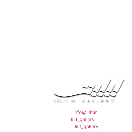
❖ رایـانـامـه :
info@lilit.ir
❖ تــلــگــرام :
lilit_gallery
❖اینستاگرام:
lilit_gallery