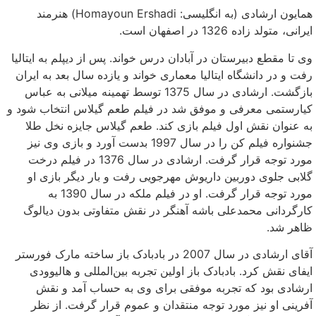
همایون ارشادی (به انگلیسی: Homayoun Ershadi) هنرمند
ایرانی، متولد زاده 1326 در اصفهان است.
وی تا مقطع دبیرستان در آبادان درس خواند. پس از دیپلم به ایتالیا
رفت و در دانشگاه ایتالیا معماری خواند و یازده سال بعد به ایران
بازگشت. ارشادی در سال 1375 توسط تهمینه میلانی به عباس
کیارستمی معرفی و موفق شد در فیلم طعم گیلاس انتخاب شود و
به عنوان نقش اول فیلم بازی کند. طعم گیلاس جایزه نخل طلا
جشنواره فیلم کن را در سال 1997 بدست آورد و بازی وی نیز
مورد توجه قرار گرفت. ارشادی در سال 1376 در فیلم درخت
گلابی جلوی دوربین داریوش مهرجویی رفت و بار دیگر بازی او
مورد توجه قرار گرفت. او در فیلم ملکه در سال 1390 به
کارگردانی محمدعلی باشه آهنگر در نقش متفاوتی بدون دیالوگ
ظاهر شد.
آقای ارشادی در سال 2007 در بادبادک باز ساخته مارک فورستر
ایفای نقش کرد. بادبادک باز اولین تجربه بین‌المللی و هالیوودی
ارشادی بود که تجربه موفقی برای وی به حساب آمد و نقش
آفرینی او نیز مورد توجه منتقدان و عموم قرار گرفت. از نظر