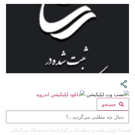
جستجو
لیلیت® اولین پلتفرم و هلدینگ برگزارکنندهٔ نمایشگاه بین‌المللی