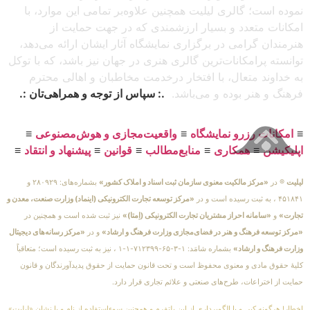
نموده است؛ گالری لیلیت همچنین علاوه‌بر تمامی این موارد، با
امکانات متعدد و بسیار ارزشمندی که در جهت حمایت از
هنرمندان گرامی در برگزاری نمایشگاه آثار ایشان ارائه می‌دهد،
توانسته پرامکانات‌ترین گالری هنری در جهان نیز باشد، که با توکل
به خداوند متعال، با افتخار درخدمت مخاطبان و اهالی محترم
فرهنگ و هنر بوده و می‌باشد.
.: سپاس از توجه و همراهی‌تان :.
≡
امکانات رزرو نمایشگاه
≡
واقعیت‌مجازی و هوش‌مصنوعی
≡
اپلیکیشن
≡
همکاری
≡
منابع‌مطالب
≡
قوانین
≡
پیشنهاد و انتقاد
≡
لیلیت
® در
«مرکز مالکیت معنوی سازمان ثبت اسناد و املاک کشور»
بشماره‌های: ۲۸۰۹۲۹ و
۴۵۱۸۴۱ ، به ثبت رسیده است و در
«مرکز توسعه تجارت الکترونیکی (اینماد) وزارت صنعت، معدن و
تجارت»
و
«سامانه احراز مشتریان تجارت الکترونیکی (اِمتا)»
نیز ثبت شده است و همچنین در
«مرکز توسعه فرهنگ و هنر در فضای‌مجازی وزارت فرهنگ و ارشاد»
و در
«مرکز رسانه‌های دیجیتال
وزارت فرهنگ و ارشاد»
بشماره شامَد: ۱-۳-۶۵-۷۱۲۳۹۹-۱-۱ ، نیز به ثبت رسیده است؛ متعاقباً
کلیهٔ حقوق مادی و معنوی محفوظ است و تحت قانون حمایت از حقوق پدیدآورندگان و قانون
حمایت از اختراعات، طرح‌های صنعتی و علائم تجاری قرار دارد.
اخطار! هرگونه کپی و یا الگوبرداری از این پلتفرم و همچنین سوءاستفاده از نام و یا نشان «لیلیت»