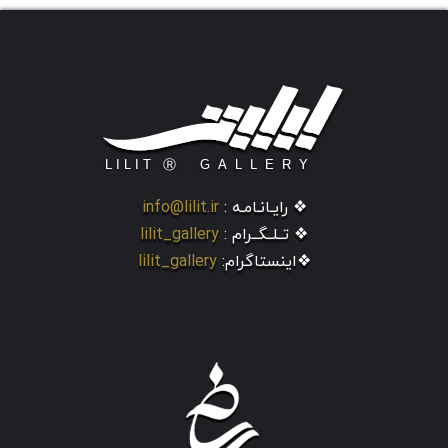
❖ رایـانـامـه :
info@lilit.ir
❖ تــلــگــرام :
lilit_gallery
❖اینستاگرام:
lilit_gallery