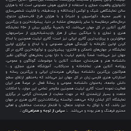
تکنولوژی واقعیت مجازی و استفاده از فناوری هوش مصنوعی است که با هزاران
سالن نمایشگاهی شیک و لوکس (چنداتاقه و چندطبقه، با قابلیت شخصی‌سازی
و تغییر محیط، دکوراسیون و اشیاء) و با هزاران طرح قاب‌مجازی متنوع،
درحال‌حاضر درمقایسه با سایر پلتفرم‌های مشابه در دنیا، پیشرفته‌ترین و بزرگترین
گالری آنلاین در کل جهان می‌باشد، که باتجربهٔ برگزاری بیش از ۲۵۰ نمایشگاه
هنری و تجاری و با میانگین بیش از هزار بازدیدشبانه‌روزی از سراسرجهان،
موفق‌ترین و پربازدیدترین گالری ایرانی نیز است؛ گالری لیلیت همچنین با ابداع
کردن اولین نگارخانه با گویندگی هوش مصنوعی و با ابداع و برگزاری اولین
نمایشگاه در جهان‌های ناممکن و فانتزی؛ پیشروترین و نوآورانه‌ترین گالری در کل
جهان نیز می‌باشد؛ ضمناً پلتفرم لیلیت با دارا بودن بخش‌های گوناگون نظیر:
دانشنامه هنر و هنرمندان، مجلات آنلاین با موضوعات گوناگون و عمومی،
روزنامه آنلاین هنر، تماشاخانه و مدیاکلاب، آموزشگاه هنری مجازی و…؛
هم‌اکنون بزرگترین دانشنامه بیوگرافی هنرمندان ایرانی و بزرگترین رسانه و
استارتاپ هنری فارسی زبان در کل جهان نیز می‌باشد که به‌منظور ارتقای سطح
دانش جامعه، به‌عنوان دانشنامه عمومی و رسانهٔ فعال در عرصهٔ هنر ایران
فعالیت نموده است؛ گالری لیلیت همچنین علاوه‌بر تمامی این موارد، با امکانات
متعدد و بسیار ارزشمندی که در جهت حمایت از هنرمندان گرامی در برگزاری
نمایشگاه آثار ایشان ارائه می‌دهد، توانسته پرامکانات‌ترین گالری هنری در جهان
نیز باشد، که با توکل به خداوند متعال، با افتخار درخدمت مخاطبان و اهالی
محترم فرهنگ و هنر بوده و می‌باشد.
.: سپاس از توجه و همراهی‌تان :.