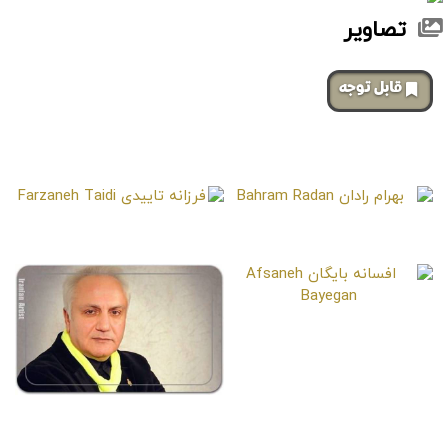
تصاویر
‌قابل توجه
صفحات مشابه
بهرام رادان
فرزانه تاییدی
Farzaneh Taidi
Bahram Radan
افسانه بایگان
Afsaneh Bayegan
علی معلم
Ali Moalem