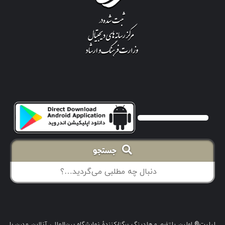
جستجو
لیلیت® اولین پلتفرم و هلدینگ برگزارکنندهٔ نمایشگاه بین‌المللی آنلاین مدرن با