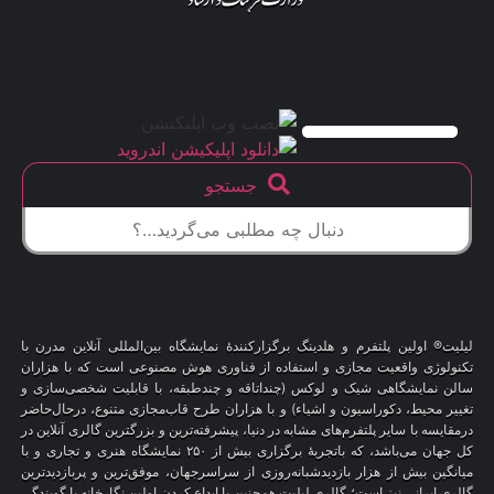
جستجو
لیلیت® اولین پلتفرم و هلدینگ برگزارکنندهٔ نمایشگاه بین‌المللی آنلاین مدرن با
تکنولوژی واقعیت مجازی و استفاده از فناوری هوش مصنوعی است که با هزاران
سالن نمایشگاهی شیک و لوکس (چنداتاقه و چندطبقه، با قابلیت شخصی‌سازی و
تغییر محیط، دکوراسیون و اشیاء) و با هزاران طرح قاب‌مجازی متنوع، درحال‌حاضر
درمقایسه با سایر پلتفرم‌های مشابه در دنیا، پیشرفته‌ترین و بزرگترین گالری آنلاین در
کل جهان می‌باشد، که باتجربهٔ برگزاری بیش از ۲۵۰ نمایشگاه هنری و تجاری و با
میانگین بیش از هزار بازدیدشبانه‌روزی از سراسرجهان، موفق‌ترین و پربازدیدترین
گالری ایرانی نیز است؛ گالری لیلیت همچنین با ابداع کردن اولین نگارخانه با گویندگی