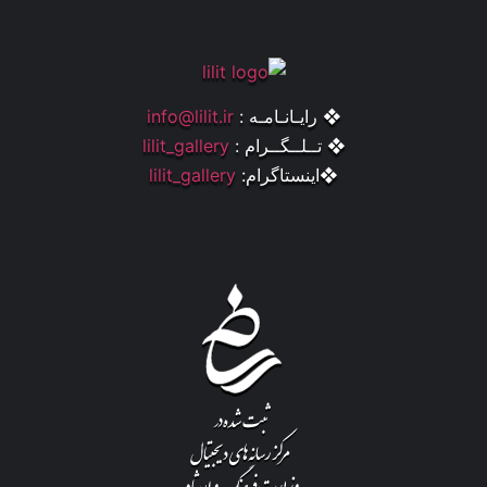
❖ رایـانـامـه :
info@lilit.ir
❖ تــلــگــرام :
lilit_gallery
❖اینستاگرام:
lilit_gallery