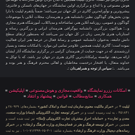
هوش مصنوعی و با ابداع و برگزاری اولین نمایشگاه در جهان‌های ناممکن و فانتزی؛
پیشروترین و نوآورانه‌ترین گالری در کل جهان نیز می‌باشد؛ ضمناً پلتفرم لیلیت با دارا
بودن بخش‌های گوناگون نظیر: دانشنامه هنر و هنرمندان، مجلات آنلاین با موضوعات
گوناگون و عمومی، روزنامه آنلاین هنر، تماشاخانه و مدیاکلاب، آموزشگاه هنری مجازی
و…؛ هم‌اکنون بزرگترین دانشنامه بیوگرافی هنرمندان ایرانی و بزرگترین رسانه و
استارتاپ هنری فارسی زبان در کل جهان نیز می‌باشد که به‌منظور ارتقای سطح
دانش جامعه، به‌عنوان دانشنامه عمومی و رسانهٔ فعال در عرصهٔ هنر ایران فعالیت
نموده است؛ گالری لیلیت همچنین علاوه‌بر تمامی این موارد، با امکانات متعدد و بسیار
ارزشمندی که در جهت حمایت از هنرمندان گرامی در برگزاری نمایشگاه آثار ایشان
ارائه می‌دهد، توانسته پرامکانات‌ترین گالری هنری در جهان نیز باشد، که با توکل به
خداوند متعال، با افتخار درخدمت مخاطبان و اهالی محترم فرهنگ و هنر بوده و
می‌باشد.
.: سپاس از توجه و همراهی‌تان :.
≡
امکانات رزرو نمایشگاه
≡
واقعیت‌مجازی و هوش‌مصنوعی
≡
اپلیکیشن
≡
همکاری
≡
منابع‌مطالب
≡
قوانین
≡
پیشنهاد و انتقاد
≡
لیلیت
® در
«مرکز مالکیت معنوی سازمان ثبت اسناد و املاک کشور»
بشماره‌های: ۲۸۰۹۲۹ و
۴۵۱۸۴۱ ، به ثبت رسیده است و در
«مرکز توسعه تجارت الکترونیکی (اینماد) وزارت صنعت،
معدن و تجارت»
و
«سامانه احراز مشتریان تجارت الکترونیکی (اِمتا)»
نیز ثبت شده است و
همچنین در
«مرکز توسعه فرهنگ و هنر در فضای‌مجازی وزارت فرهنگ و ارشاد»
و در
«مرکز
رسانه‌های دیجیتال وزارت فرهنگ و ارشاد»
بشماره شامَد: ۱-۳-۶۵-۷۱۲۳۹۹-۱-۱ ، نیز به ثبت