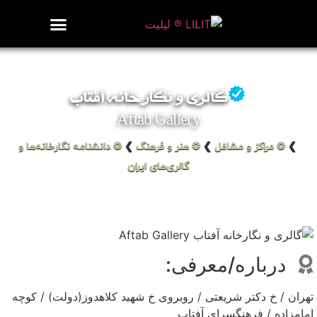
روزنامه هنر
درباره/تماس
مراکز و مشاغل
گالری و نمایشگاه
بیوگرافی هنرمندان
گالری و نگارخانه آفتاب
Aftab Gallery
❯
❂ مراکز و مشاغل
❯
❂ هنر و فرهنگ
❯
❂ دانشنامه نگارخانه‌ها و
گالری‌های ایران
درباره/معرفی:
تهران / خ دکتر شریعتی / روبروی خ شهید کلاهدوز(دولت) / کوچه
امامزاده / فرهنگسرای آفتاب