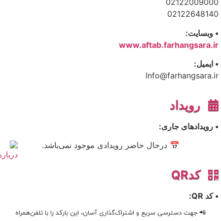
02122009000
02122648140
• وبسایت:
www.aftab.farhangsara.ir
• ایمیل:
Info@farhangsara.ir
رویداد
• رویدادهای جاری:
📅 درحال حاضر رویدادی موجود نمی‌باشد.
کدQR
• کد QR:
📲 جهت دسترسی سریع و اشتراک‌گذاری آسان، این بارکد را با تلفن‌همراه