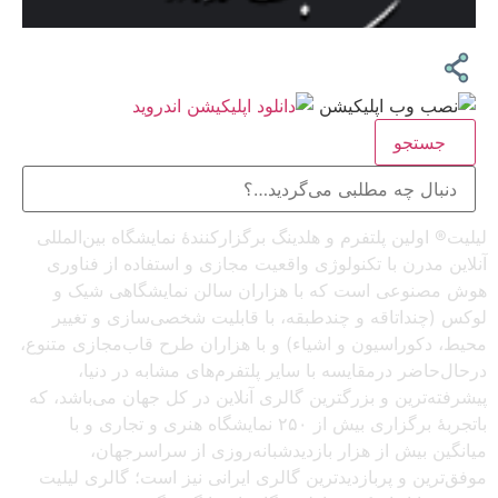
جستجو
لیلیت® اولین پلتفرم و هلدینگ برگزارکنندهٔ نمایشگاه بین‌المللی
آنلاین مدرن با تکنولوژی واقعیت مجازی و استفاده از فناوری
هوش مصنوعی است که با هزاران سالن نمایشگاهی شیک و
لوکس (چنداتاقه و چندطبقه، با قابلیت شخصی‌سازی و تغییر
محیط، دکوراسیون و اشیاء) و با هزاران طرح قاب‌مجازی متنوع،
درحال‌حاضر درمقایسه با سایر پلتفرم‌های مشابه در دنیا،
پیشرفته‌ترین و بزرگترین گالری آنلاین در کل جهان می‌باشد، که
باتجربهٔ برگزاری بیش از ۲۵۰ نمایشگاه هنری و تجاری و با
میانگین بیش از هزار بازدیدشبانه‌روزی از سراسرجهان،
موفق‌ترین و پربازدیدترین گالری ایرانی نیز است؛ گالری لیلیت