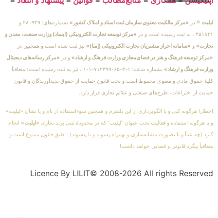
لیلیت
® در
«مرکز مالکیت معنوی سازمان ثبت اسناد و املاک کشور»
بشماره‌های: ۲۸۰۹۲۹ و
۴۵۱۸۴۱ ، به ثبت رسیده است و در
«مرکز توسعه تجارت الکترونیکی (اینماد) وزارت صنعت، معدن و
تجارت»
و
«سامانه احراز مشتریان تجارت الکترونیکی (اِمتا)»
نیز ثبت شده است و همچنین در
«مرکز توسعه فرهنگ و هنر در فضای‌مجازی وزارت فرهنگ و ارشاد»
و در
«مرکز رسانه‌های دیجیتال
وزارت فرهنگ و ارشاد»
بشماره شامَد: ۱-۳-۶۵-۷۱۲۳۹۹-۱-۱ ، نیز به ثبت رسیده است؛ متعاقباً
کلیهٔ حقوق مادی و معنوی محفوظ است و تحت قانون حمایت از حقوق پدیدآورندگان و قانون
حمایت از اختراعات، طرح‌های صنعتی و علائم تجاری قرار دارد.
اخطار! هرگونه کپی و یا الگوبرداری از این پلتفرم و همچنین سوءاستفاده از نام و یا نشان «لیلیت»
و یا هرگونه استفاده و فعالیت تحت عنوان “لیلیت” که در محدودهٔ ثبتی برند تجاری
«لیلیت»
انجام
گیرد (چه عیناً و یا بصورت مشابه‌سازی و بهمراه پسوند و یا پیشوند) ؛ طبق قانون ممنوع است و
متعاقباً پیگرد قانونی و قضایی خواهد داشت!
Licence By LILIT© 2008-2026 All rights Reserved