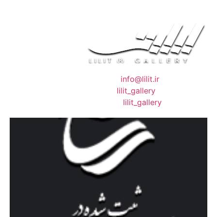
❖ رایـانـامـه :
info@lilit.ir
❖ تــلــگــرام :
lilit_gallery
❖اینستاگرام:
lilit_gallery