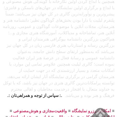
همچنین با ابداع کردن اولین نگارخانه با گویندگی هوش مصنوعی و
با ابداع و برگزاری اولین نمایشگاه در جهان‌های ناممکن و فانتزی؛
پیشروترین و نوآورانه‌ترین گالری در کل جهان نیز می‌باشد؛ ضمناً
پلتفرم لیلیت با دارا بودن بخش‌های گوناگون نظیر: دانشنامه هنر و
هنرمندان، مجلات آنلاین با موضوعات گوناگون و عمومی، روزنامه
آنلاین هنر، تماشاخانه و مدیاکلاب، آموزشگاه هنری مجازی و…؛
هم‌اکنون بزرگترین دانشنامه بیوگرافی هنرمندان ایرانی و
بزرگترین رسانه و استارتاپ هنری فارسی زبان در کل جهان نیز
می‌باشد که به‌منظور ارتقای سطح دانش جامعه، به‌عنوان
دانشنامه عمومی و رسانهٔ فعال در عرصهٔ هنر ایران فعالیت
نموده است؛ گالری لیلیت همچنین علاوه‌بر تمامی این موارد، با
امکانات متعدد و بسیار ارزشمندی که در جهت حمایت از
هنرمندان گرامی در برگزاری نمایشگاه آثار ایشان ارائه می‌دهد،
توانسته پرامکانات‌ترین گالری هنری در جهان نیز باشد، که با توکل
به خداوند متعال، با افتخار درخدمت مخاطبان و اهالی محترم
فرهنگ و هنر بوده و می‌باشد.
.: سپاس از توجه و همراهی‌تان :.
≡
امکانات رزرو نمایشگاه
≡
واقعیت‌مجازی و هوش‌مصنوعی
≡
اپلیکیشن
≡
همکاری
≡
منابع‌مطالب
≡
قوانین
≡
پیشنهاد و انتقاد
≡