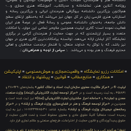
دانشنامه هنر و هنرمندان، مجلات آنلاین با موضوعات گوناگون و عمومی،
روزنامه آنلاین هنر، تماشاخانه و مدیاکلاب، آموزشگاه هنری مجازی و…؛
هم‌اکنون بزرگترین دانشنامه بیوگرافی هنرمندان ایرانی و بزرگترین رسانه و
استارتاپ هنری فارسی زبان در کل جهان نیز می‌باشد که به‌منظور ارتقای سطح
دانش جامعه، به‌عنوان دانشنامه عمومی و رسانهٔ فعال در عرصهٔ هنر ایران
فعالیت نموده است؛ گالری لیلیت همچنین علاوه‌بر تمامی این موارد، با امکانات
متعدد و بسیار ارزشمندی که در جهت حمایت از هنرمندان گرامی در برگزاری
نمایشگاه آثار ایشان ارائه می‌دهد، توانسته پرامکانات‌ترین گالری هنری در جهان
نیز باشد، که با توکل به خداوند متعال، با افتخار درخدمت مخاطبان و اهالی
محترم فرهنگ و هنر بوده و می‌باشد.
.: سپاس از توجه و همراهی‌تان :.
≡
امکانات رزرو نمایشگاه
≡
واقعیت‌مجازی و هوش‌مصنوعی
≡
اپلیکیشن
≡
همکاری
≡
منابع‌مطالب
≡
قوانین
≡
پیشنهاد و انتقاد
≡
لیلیت
® در
«مرکز مالکیت معنوی سازمان ثبت اسناد و املاک کشور»
بشماره‌های: ۲۸۰۹۲۹ و
۴۵۱۸۴۱ ، به ثبت رسیده است و در
«مرکز توسعه تجارت الکترونیکی (اینماد) وزارت صنعت،
معدن و تجارت»
و
«سامانه احراز مشتریان تجارت الکترونیکی (اِمتا)»
نیز ثبت شده است و
همچنین در
«مرکز توسعه فرهنگ و هنر در فضای‌مجازی وزارت فرهنگ و ارشاد»
و در
«مرکز
رسانه‌های دیجیتال وزارت فرهنگ و ارشاد»
بشماره شامَد: ۱-۳-۶۵-۷۱۲۳۹۹-۱-۱ ، نیز به ثبت
رسیده است؛ متعاقباً کلیهٔ حقوق مادی و معنوی محفوظ است و تحت قانون حمایت از
حقوق پدیدآورندگان و قانون حمایت از اختراعات، طرح‌های صنعتی و علائم تجاری قرار دارد.
اخطار! هرگونه کپی و یا الگوبرداری از این پلتفرم و همچنین سوءاستفاده از نام و یا نشان