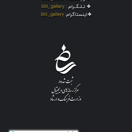
❖ تــلــگــرام :
lilit_gallery
❖اینستاگرام:
lilit_gallery