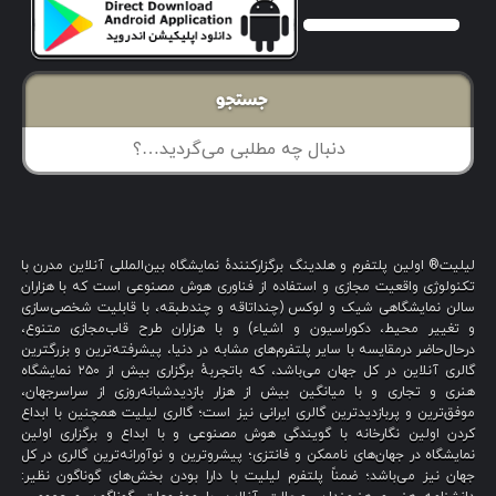
جستجو
لیلیت® اولین پلتفرم و هلدینگ برگزارکنندهٔ نمایشگاه بین‌المللی آنلاین مدرن با
تکنولوژی واقعیت مجازی و استفاده از فناوری هوش مصنوعی است که با هزاران
سالن نمایشگاهی شیک و لوکس (چنداتاقه و چندطبقه، با قابلیت شخصی‌سازی
و تغییر محیط، دکوراسیون و اشیاء) و با هزاران طرح قاب‌مجازی متنوع،
درحال‌حاضر درمقایسه با سایر پلتفرم‌های مشابه در دنیا، پیشرفته‌ترین و بزرگترین
گالری آنلاین در کل جهان می‌باشد، که باتجربهٔ برگزاری بیش از ۲۵۰ نمایشگاه
هنری و تجاری و با میانگین بیش از هزار بازدیدشبانه‌روزی از سراسرجهان،
موفق‌ترین و پربازدیدترین گالری ایرانی نیز است؛ گالری لیلیت همچنین با ابداع
کردن اولین نگارخانه با گویندگی هوش مصنوعی و با ابداع و برگزاری اولین
نمایشگاه در جهان‌های ناممکن و فانتزی؛ پیشروترین و نوآورانه‌ترین گالری در کل
جهان نیز می‌باشد؛ ضمناً پلتفرم لیلیت با دارا بودن بخش‌های گوناگون نظیر: