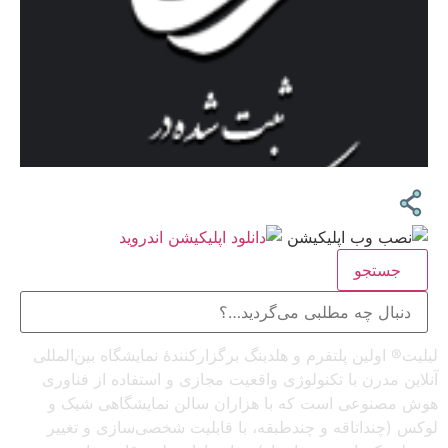
جستجو
لیلیت® اولین پلتفرم و هلدینگ برگزارکنندهٔ نمایشگاه بین‌المللی
آنلاین مدرن با تکنولوژی واقعیت مجازی و استفاده از فناوری
هوش مصنوعی است که با هزاران سالن نمایشگاهی شیک و
لوکس (چنداتاقه و چندطبقه، با قابلیت شخصی‌سازی و تغییر