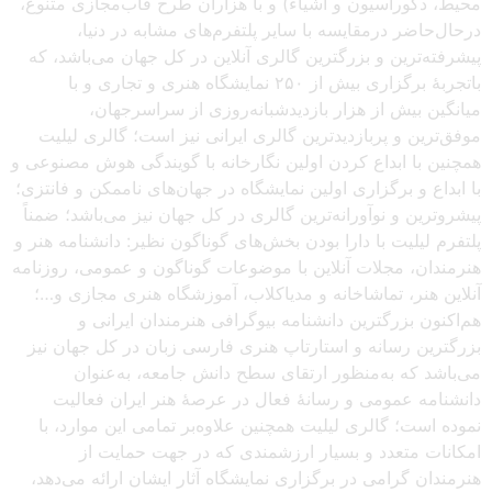
محیط، دکوراسیون و اشیاء) و با هزاران طرح قاب‌مجازی متنوع،
درحال‌حاضر درمقایسه با سایر پلتفرم‌های مشابه در دنیا،
پیشرفته‌ترین و بزرگترین گالری آنلاین در کل جهان می‌باشد، که
باتجربهٔ برگزاری بیش از ۲۵۰ نمایشگاه هنری و تجاری و با
میانگین بیش از هزار بازدیدشبانه‌روزی از سراسرجهان،
موفق‌ترین و پربازدیدترین گالری ایرانی نیز است؛ گالری لیلیت
همچنین با ابداع کردن اولین نگارخانه با گویندگی هوش مصنوعی و
با ابداع و برگزاری اولین نمایشگاه در جهان‌های ناممکن و فانتزی؛
پیشروترین و نوآورانه‌ترین گالری در کل جهان نیز می‌باشد؛ ضمناً
پلتفرم لیلیت با دارا بودن بخش‌های گوناگون نظیر: دانشنامه هنر و
هنرمندان، مجلات آنلاین با موضوعات گوناگون و عمومی، روزنامه
آنلاین هنر، تماشاخانه و مدیاکلاب، آموزشگاه هنری مجازی و…؛
هم‌اکنون بزرگترین دانشنامه بیوگرافی هنرمندان ایرانی و
بزرگترین رسانه و استارتاپ هنری فارسی زبان در کل جهان نیز
می‌باشد که به‌منظور ارتقای سطح دانش جامعه، به‌عنوان
دانشنامه عمومی و رسانهٔ فعال در عرصهٔ هنر ایران فعالیت
نموده است؛ گالری لیلیت همچنین علاوه‌بر تمامی این موارد، با
امکانات متعدد و بسیار ارزشمندی که در جهت حمایت از
هنرمندان گرامی در برگزاری نمایشگاه آثار ایشان ارائه می‌دهد،