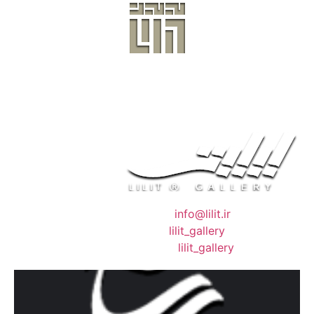
❖ رایـانـامـه :
info@lilit.ir
❖ تــلــگــرام :
lilit_gallery
❖اینستاگرام:
lilit_gallery