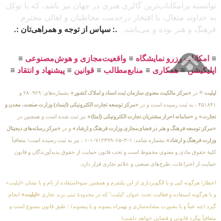
توانسته پرامکانات‌ترین گالری هنری در جهان نیز باشد، که با توکل
به خداوند متعال، با افتخار درخدمت مخاطبان و اهالی محترم
فرهنگ و هنر بوده و می‌باشد.
.: سپاس از توجه و همراهی‌تان :.
≡
امکانات رزرو نمایشگاه
≡
واقعیت‌مجازی و هوش‌مصنوعی
≡
اپلیکیشن
≡
همکاری
≡
منابع‌مطالب
≡
قوانین
≡
پیشنهاد و انتقاد
≡
لیلیت
® در
«مرکز مالکیت معنوی سازمان ثبت اسناد و املاک کشور»
بشماره‌های: ۲۸۰۹۲۹ و
۴۵۱۸۴۱ ، به ثبت رسیده است و در
«مرکز توسعه تجارت الکترونیکی (اینماد) وزارت صنعت، معدن و
تجارت»
و
«سامانه احراز مشتریان تجارت الکترونیکی (اِمتا)»
نیز ثبت شده است و همچنین در
«مرکز توسعه فرهنگ و هنر در فضای‌مجازی وزارت فرهنگ و ارشاد»
و در
«مرکز رسانه‌های دیجیتال
وزارت فرهنگ و ارشاد»
بشماره شامَد: ۱-۳-۶۵-۷۱۲۳۹۹-۱-۱ ، نیز به ثبت رسیده است؛ متعاقباً
کلیهٔ حقوق مادی و معنوی محفوظ است و تحت قانون حمایت از حقوق پدیدآورندگان و قانون
حمایت از اختراعات، طرح‌های صنعتی و علائم تجاری قرار دارد.
اخطار! هرگونه کپی و یا الگوبرداری از این پلتفرم و همچنین سوءاستفاده از نام و یا نشان «لیلیت»
و یا هرگونه استفاده و فعالیت تحت عنوان “لیلیت” که در محدودهٔ ثبتی برند تجاری
«لیلیت»
انجام
گیرد (چه عیناً و یا بصورت مشابه‌سازی و بهمراه پسوند و یا پیشوند) ؛ طبق قانون ممنوع است و
متعاقباً پیگرد قانونی و قضایی خواهد داشت!