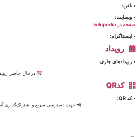
• تلفن:
• وبسایت:
صفحه در wikipedia
• اینستاگرام:
رویداد
• رویدادهای جاری:
📅 درحال حاضر رویدا
کدQR
• کد QR:
📲 جهت دسترسی سریع و اشتراک‌گذاری آسان، 