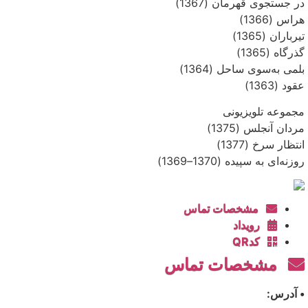
در جستجوی قهرمان (1367)
هراس (1366)
تیرباران (1365)
گذرگاه (1365)
بلمی به‌سوی ساحل (1364)
عقود (1363)
مجموعه تلویزیونی
مردان آنجلس (1375)
انتظار سرخ (1377)
روزنه‌ای به سپیده (1370–1369)
مشخصات تماس
رویداد
کدQR
مشخصات تماس
• آدرس: