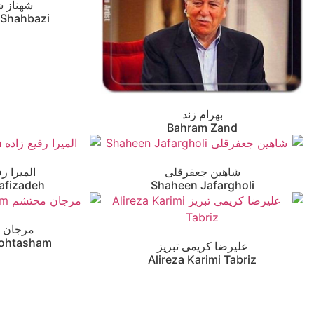
شهناز ش
 Shahbazi
بهرام زند
Bahram Zand
شاهین جعفرقلی
المیرا رف
Rafizadeh
Shaheen Jafargholi
مرجان 
Mohtasham
علیرضا کریمی تبریز
Alireza Karimi Tabriz