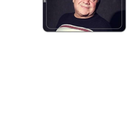
n Azimi
خسرو احمدی
Khosro Ahmadi