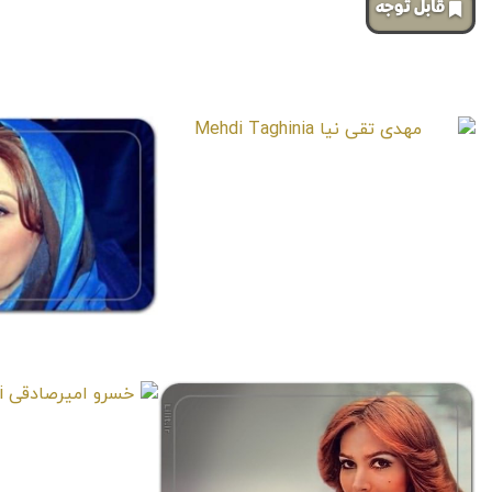
‌قابل توجه
صفحات مشابه
مهدی تقی نیا
Mehdi Taghinia
لاله اس
skandari
خسرو امی
mirsadeghi