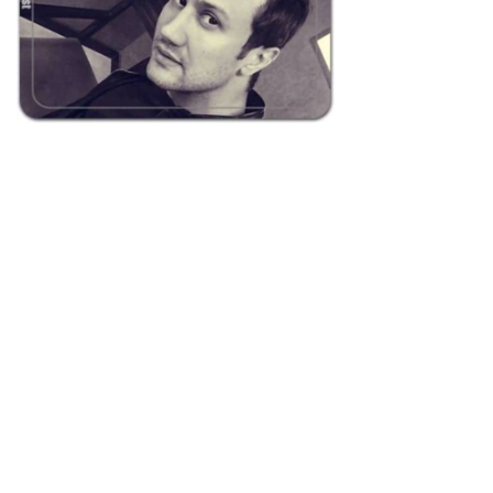
Mojga
شاهرخ استخری
Shahrokh Estakhri