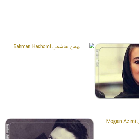
بهمن هاشمی
Bahman Hashemi
یکخواه
Niloofar
عظیمی