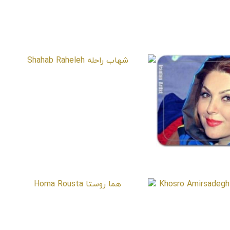
شهاب راحله
Shahab Raheleh
کندری
Laleh E
رصادقی
هما روستا
Homa Rousta
Khosro A