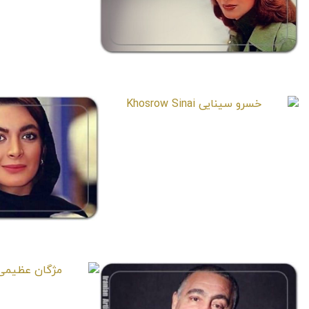
آزاده وزیری
Azadeh Vaziri
خسرو سینایی
Khosrow Sinai
نیلوفر ن
 Nik’khah
مژگان 