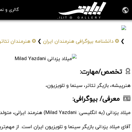
گالری و نم
میلاد یزدانی
Milad Yazdani
❯
❂ دانشنامه بیوگرافی هنرمندان ایران
❯
❂ هنرمندان تئاتر،
تخصص/مهارت:
هنرپیشه، بازیگر تئاتر، سینما و تلویزیون،
معرفی/ بیوگرافی:
میلاد یزدانی (به انگلیسی: Milad Yazdani) هنرمند ایرانی، متولد 28 آبان 1365 در تهران است.
آقای میلاد یزدانی بازیگر سینما و تلویزیون ایران است. از مهم‌تری