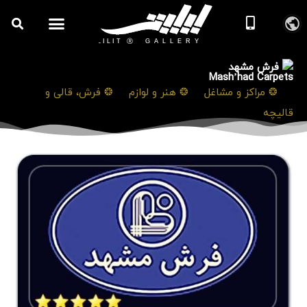
فرش مشهد
Mash’had Carpets
❯
❂ مراکز و مشاغل
❯
❂ هنر و لوازم
❯
❂ فرش، قالی و
قالیچه