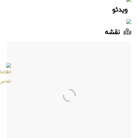
ویدئو
نقشه