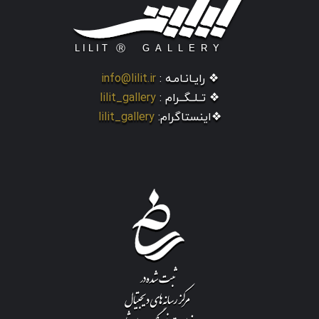
❖ رایـانـامـه :
info@lilit.ir
❖ تــلــگــرام :
lilit_gallery
❖اینستاگرام:
lilit_gallery