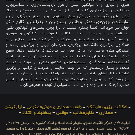
هنری و تجاری و با میانگین بیش از هزار بازدیدشبانه‌روزی از سراسرجهان،
موفق‌ترین و پربازدیدترین گالری ایرانی نیز است؛ گالری لیلیت همچنین با ابداع
کردن اولین نگارخانه با گویندگی هوش مصنوعی و با ابداع و برگزاری اولین
نمایشگاه در جهان‌های ناممکن و فانتزی؛ پیشروترین و نوآورانه‌ترین گالری در کل
جهان نیز می‌باشد؛ ضمناً پلتفرم لیلیت با دارا بودن بخش‌های گوناگون نظیر:
دانشنامه هنر و هنرمندان، مجلات آنلاین با موضوعات گوناگون و عمومی،
روزنامه آنلاین هنر، تماشاخانه و مدیاکلاب، آموزشگاه هنری مجازی و…؛
هم‌اکنون بزرگترین دانشنامه بیوگرافی هنرمندان ایرانی و بزرگترین رسانه و
استارتاپ هنری فارسی زبان در کل جهان نیز می‌باشد که به‌منظور ارتقای سطح
دانش جامعه، به‌عنوان دانشنامه عمومی و رسانهٔ فعال در عرصهٔ هنر ایران
فعالیت نموده است؛ گالری لیلیت همچنین علاوه‌بر تمامی این موارد، با امکانات
متعدد و بسیار ارزشمندی که در جهت حمایت از هنرمندان گرامی در برگزاری
نمایشگاه آثار ایشان ارائه می‌دهد، توانسته پرامکانات‌ترین گالری هنری در جهان
نیز باشد، که با توکل به خداوند متعال، با افتخار درخدمت مخاطبان و اهالی
محترم فرهنگ و هنر بوده و می‌باشد.
.: سپاس از توجه و همراهی‌تان :.
≡
امکانات رزرو نمایشگاه
≡
واقعیت‌مجازی و هوش‌مصنوعی
≡
اپلیکیشن
≡
همکاری
≡
منابع‌مطالب
≡
قوانین
≡
پیشنهاد و انتقاد
≡
لیلیت
® در
«مرکز مالکیت معنوی سازمان ثبت اسناد و املاک کشور»
بشماره‌های: ۲۸۰۹۲۹ و
۴۵۱۸۴۱ ، به ثبت رسیده است و در
«مرکز توسعه تجارت الکترونیکی (اینماد) وزارت صنعت،
معدن و تجارت»
و
«سامانه احراز مشتریان تجارت الکترونیکی (اِمتا)»
نیز ثبت شده است و