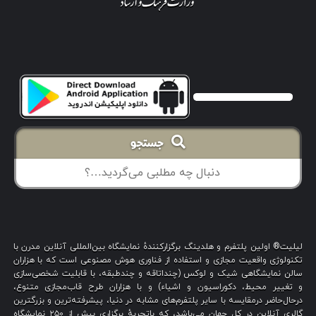
جستجو
لیلیت® اولین پلتفرم و هلدینگ برگزارکنندهٔ نمایشگاه بین‌المللی آنلاین مدرن با
تکنولوژی واقعیت مجازی و استفاده از فناوری هوش مصنوعی است که با هزاران
سالن نمایشگاهی شیک و لوکس (چنداتاقه و چندطبقه، با قابلیت شخصی‌سازی
و تغییر محیط، دکوراسیون و اشیاء) و با هزاران طرح قاب‌مجازی متنوع،
درحال‌حاضر درمقایسه با سایر پلتفرم‌های مشابه در دنیا، پیشرفته‌ترین و بزرگترین
گالری آنلاین در کل جهان می‌باشد، که باتجربهٔ برگزاری بیش از ۲۵۰ نمایشگاه