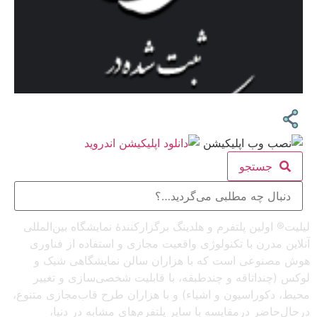
جستجو
لیلیت® اولین پلتفرم و هلدینگ برگزارکنندهٔ نمایشگاه بین‌المللی
آنلاین مدرن با تکنولوژی واقعیت مجازی و استفاده از فناوری
هوش مصنوعی است که با هزاران سالن نمایشگاهی شیک و
لوکس (چنداتاقه و چندطبقه، با قابلیت شخصی‌سازی و تغییر
محیط، دکوراسیون و اشیاء) و با هزاران طرح قاب‌مجازی متنوع،
درحال‌حاضر درمقایسه با سایر پلتفرم‌های مشابه در دنیا،