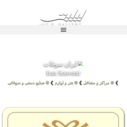
ایران سوغات
Iran Souvenir
❯
❂ مراکز و مشاغل
❯
❂ هنر و لوازم
❯
❂ صنایع دستی و سوغاتی