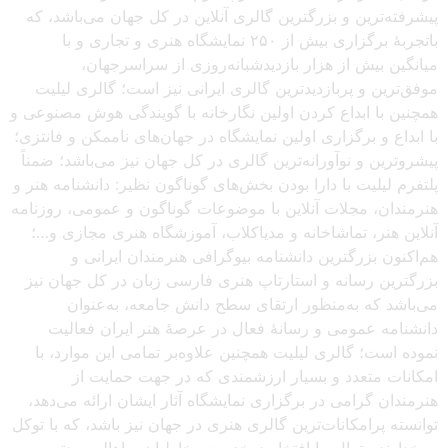
پیشرفته‌ترین و بزرگترین گالری آنلاین در کل جهان می‌باشد، که
باتجربهٔ برگزاری بیش از ۲۵۰ نمایشگاه هنری و تجاری و با
میانگین بیش از هزار بازدیدشبانه‌روزی از سراسرجهان،
موفق‌ترین و پربازدیدترین گالری ایرانی نیز است؛ گالری لیلیت
همچنین با ابداع کردن اولین نگارخانه با گویندگی هوش مصنوعی و
با ابداع و برگزاری اولین نمایشگاه در جهان‌های ناممکن و فانتزی؛
پیشروترین و نوآورانه‌ترین گالری در کل جهان نیز می‌باشد؛ ضمناً
پلتفرم لیلیت با دارا بودن بخش‌های گوناگون نظیر: دانشنامه هنر و
هنرمندان، مجلات آنلاین با موضوعات گوناگون و عمومی، روزنامه
آنلاین هنر، تماشاخانه و مدیاکلاب، آموزشگاه هنری مجازی و…؛
هم‌اکنون بزرگترین دانشنامه بیوگرافی هنرمندان ایرانی و
بزرگترین رسانه و استارتاپ هنری فارسی زبان در کل جهان نیز
می‌باشد که به‌منظور ارتقای سطح دانش جامعه، به‌عنوان
دانشنامه عمومی و رسانهٔ فعال در عرصهٔ هنر ایران فعالیت
نموده است؛ گالری لیلیت همچنین علاوه‌بر تمامی این موارد، با
امکانات متعدد و بسیار ارزشمندی که در جهت حمایت از
هنرمندان گرامی در برگزاری نمایشگاه آثار ایشان ارائه می‌دهد،
توانسته پرامکانات‌ترین گالری هنری در جهان نیز باشد، که با توکل