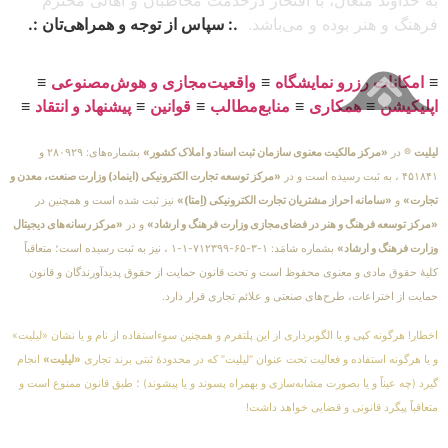
به خداوند متعال، با افتخار درخدمت مخاطبان و اهالی محترم
فرهنگ و هنر بوده و می‌باشد.
.: سپاس از توجه و همراهی‌تان :.
≡
امکانات رزرو نمایشگاه
≡
واقعیت‌مجازی و هوش‌مصنوعی
≡
اپلیکیشن
≡
همکاری
≡
منابع‌مطالب
≡
قوانین
≡
پیشنهاد و انتقاد
≡
لیلیت
® در
«مرکز مالکیت معنوی سازمان ثبت اسناد و املاک کشور»
بشماره‌های: ۲۸۰۹۲۹ و
۴۵۱۸۴۱ ، به ثبت رسیده است و در
«مرکز توسعه تجارت الکترونیکی (اینماد) وزارت صنعت، معدن و
تجارت»
و
«سامانه احراز مشتریان تجارت الکترونیکی (اِمتا)»
نیز ثبت شده است و همچنین در
«مرکز توسعه فرهنگ و هنر در فضای‌مجازی وزارت فرهنگ و ارشاد»
و در
«مرکز رسانه‌های دیجیتال
وزارت فرهنگ و ارشاد»
بشماره شامَد: ۱-۳-۶۵-۷۱۲۳۹۹-۱-۱ ، نیز به ثبت رسیده است؛ متعاقباً
کلیهٔ حقوق مادی و معنوی محفوظ است و تحت قانون حمایت از حقوق پدیدآورندگان و قانون
حمایت از اختراعات، طرح‌های صنعتی و علائم تجاری قرار دارد.
اخطار! هرگونه کپی و یا الگوبرداری از این پلتفرم و همچنین سوءاستفاده از نام و یا نشان «لیلیت»
و یا هرگونه استفاده و فعالیت تحت عنوان “لیلیت” که در محدودهٔ ثبتی برند تجاری
«لیلیت»
انجام
گیرد (چه عیناً و یا بصورت مشابه‌سازی و بهمراه پسوند و یا پیشوند) ؛ طبق قانون ممنوع است و
متعاقباً پیگرد قانونی و قضایی خواهد داشت!