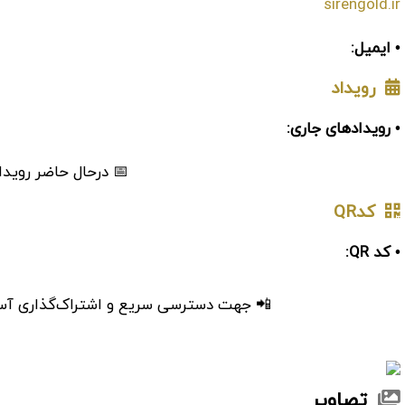
sirengold.ir
• ایمیل:
رویداد
• رویدادهای جاری:
📅 درحال حاضر رویدا
کدQR
• کد QR:
📲 جهت دسترسی سریع و اشتراک‌گذاری آسان، 
تصاویر