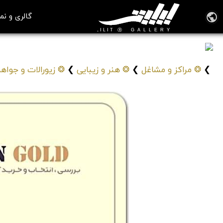
گالری و نم
سیرن گولد
Siren Gold
❯
❂ مراکز و مشاغل
❯
❂ هنر و زیبایی
❯
❂ زیورالات و جواه