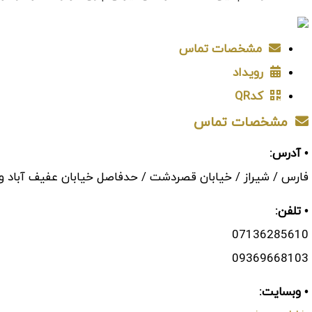
مشخصات تماس
رویداد
کدQR
مشخصات تماس
• آدرس:
فارس / شیراز / خیابان قصردشت / حدفاصل خیابان عفیف آباد و 
• تلفن:
07136285610
09369668103
• وبسایت: