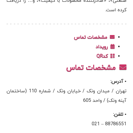
صنعتی»، «صادرکننده محصولات با کیفیت»، و… را دریافت
کرده است.
مشخصات تماس
رویداد
کدQR
مشخصات تماس
• آدرس:
تهران / میدان ونک / خیابان ونک / شماره 110 (ساختمان
آینه ونک) / واحد 605
• تلفن:
88786551 – 021