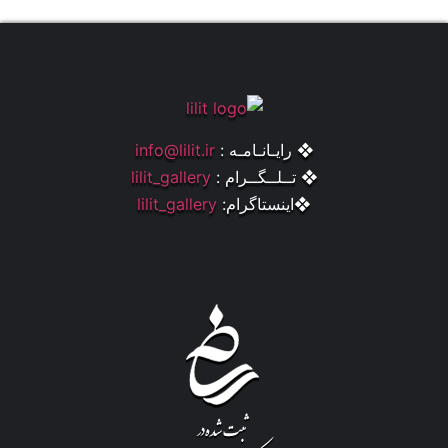
❖ رایـانـامـه :
info@lilit.ir
❖ تــلــگــرام :
lilit_gallery
❖اینستاگرام:
lilit_gallery