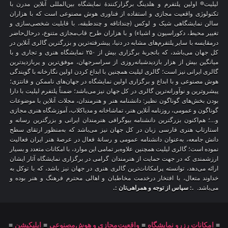
لیلیت® اولین پلتفرم و هلدینگ برگزارکنندهٔ نمایشگاه بین‌المللی آنلاین مدرن با
تکنولوژی واقعیت مجازی و استفاده از فناوری هوش مصنوعی است که با هزاران
سالن نمایشگاهی شیک و لوکس (چنداتاقه و چندطبقه، با قابلیت شخصی‌سازی و
تغییر محیط، دکوراسیون و اشیاء) و با هزاران طرح قاب‌مجازی متنوع، درحال‌حاضر
درمقایسه با سایر پلتفرم‌های مشابه در دنیا، پیشرفته‌ترین و بزرگترین گالری آنلاین در
کل جهان می‌باشد، که باتجربهٔ برگزاری بیش از ۲۵۰ نمایشگاه هنری و تجاری و با
میانگین بیش از هزار بازدیدشبانه‌روزی از سراسرجهان، موفق‌ترین و پربازدیدترین
گالری ایرانی نیز است؛ گالری لیلیت همچنین با ابداع کردن اولین نگارخانه با گویندگی
هوش مصنوعی و با ابداع و برگزاری اولین نمایشگاه در جهان‌های ناممکن و فانتزی؛
پیشروترین و نوآورانه‌ترین گالری در کل جهان نیز می‌باشد؛ ضمناً پلتفرم لیلیت با دارا
بودن بخش‌های گوناگون نظیر: دانشنامه هنر و هنرمندان، مجلات آنلاین با موضوعات
گوناگون و عمومی، روزنامه آنلاین هنر، تماشاخانه و مدیاکلاب، آموزشگاه هنری مجازی
و…؛ هم‌اکنون بزرگترین دانشنامه بیوگرافی هنرمندان ایرانی و بزرگترین رسانه و
استارتاپ هنری فارسی زبان در کل جهان نیز می‌باشد که به‌منظور ارتقای سطح
دانش جامعه، به‌عنوان دانشنامه عمومی و رسانهٔ فعال در عرصهٔ هنر ایران فعالیت
نموده است؛ گالری لیلیت همچنین علاوه‌بر تمامی این موارد، با امکانات متعدد و بسیار
ارزشمندی که در جهت حمایت از هنرمندان گرامی در برگزاری نمایشگاه آثار ایشان
ارائه می‌دهد، توانسته پرامکانات‌ترین گالری هنری در جهان نیز باشد، که با توکل به
خداوند متعال، با افتخار درخدمت مخاطبان و اهالی محترم فرهنگ و هنر بوده و
می‌باشد.
.: سپاس از توجه و همراهی‌تان :.
≡
امکانات رزرو نمایشگاه
≡
واقعیت‌مجازی و هوش‌مصنوعی
≡
اپلیکیشن
≡