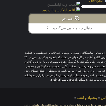
جستجو
اران سالن نمایشگاهی شیک و لوکس (چنداتاقه و چندطبقه، با قابلیت
شخصی‌سازی و تغییر محیط، دکوراسیون و اشیاء) و با هزاران طرح قاب‌مجازی متنوع، درحال‌حاضر درمقایسه با سایر پلتفرم‌های مشابه در دنیا، پیشرفته‌ترین و بزرگترین گالری آنلاین در کل جهان می‌باشد، که باتجربهٔ برگزاری بیش از ۲۵۰
اع کردن اولین نگارخانه با گویندگی هوش مصنوعی و با ابداع و برگزاری
 دانشنامه هنر و هنرمندان، مجلات آنلاین با موضوعات گوناگون و عمومی،
ری فارسی زبان در کل جهان نیز می‌باشد که به‌منظور ارتقای سطح دانش
ر ارزشمندی که در جهت حمایت از هنرمندان گرامی در برگزاری نمایشگاه
بوده و می‌باشد.
.: سپاس از توجه و همراهی‌تان :.
نین
≡
پیشنهاد و انتقاد
≡
ت، معدن و تجارت»
و
«سامانه احراز مشتریان تجارت الکترونیکی (اِمتا)»
نیز ثبت