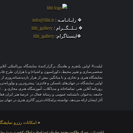
❖ رایـانـامـه :
info@lilit.ir
❖ تــلــگــرام :
lilit_gallery
❖اینستاگرام:
lilit_gallery
لیلیت® اولین پلتفرم و هلدینگ برگزارکنندهٔ نمایشگاه بین‌المللی 
نمایشگاه هنری و تجاری و با میانگین بیش از هزار بازدیدشبانه‌روزی از
اولین نمایشگاه در جهان‌های ناممکن و فانتزی؛ پیشروترین و نوآورانه‌تر
روزنامه آنلاین هنر، تماشاخانه و مدیاکلاب، آموزشگاه هنری مجازی و…؛
جامعه، به‌عنوان دانشنامه عمومی و رسانهٔ فعال در عرصهٔ هنر ایران ف
آثار ایشان ارائه می‌دهد، توانسته پرامکانات‌ترین گالری هنری در جهان ن
≡
امکانات رزرو نمایشگا
لیلیت
® در
«مرکز مالکیت معنوی سازمان ثبت اسناد و املاک کشور»
بشماره‌های: ۲۸۰۹۲۹ و ۴۵۱۸۴۱ ، به ثبت رسی