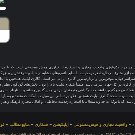
آنلاین مدرن با تکنولوژی واقعیت مجازی و استفاده از فناوری هوش مصنوعی است که با هز
 سراسرجهان، موفق‌ترین و پربازدیدترین گالری ایرانی نیز است؛ گالری لیلیت همچنین با ابد
ین گالری در کل جهان نیز می‌باشد؛ ضمناً پلتفرم لیلیت با دارا بودن بخش‌های گوناگون نظیر:
 هم‌اکنون بزرگترین دانشنامه بیوگرافی هنرمندان ایرانی و بزرگترین رسانه و استارتاپ هن
عالیت نموده است؛ گالری لیلیت همچنین علاوه‌بر تمامی این موارد، با امکانات متعدد و بسیا
یز باشد، که با توکل به خداوند متعال، با افتخار درخدمت مخاطبان و اهالی محترم فرهنگ و هنر 
ه
≡
واقعیت‌مجازی و هوش‌مصنوعی
≡
اپلیکیشن
≡
همکاری
≡
منابع‌مطالب
≡
قوا
ده است و در
«مرکز توسعه تجارت الکترونیکی (اینماد) وزارت صنع