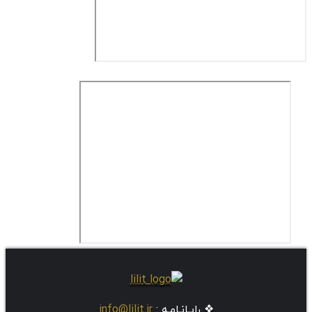
❖ رایـانـامـه :
info@lilit.ir