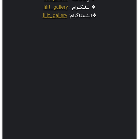
❖ تــلــگــرام :
lilit_gallery
❖اینستاگرام:
lilit_gallery