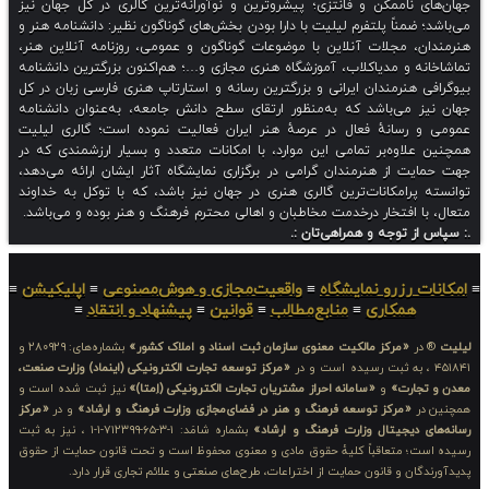
 ناممکن و فانتزی؛ پیشروترین و نوآورانه‌ترین گالری در کل جهان نیز
ضمناً پلتفرم لیلیت با دارا بودن بخش‌های گوناگون نظیر: دانشنامه هنر و
، مجلات آنلاین با موضوعات گوناگون و عمومی، روزنامه آنلاین هنر،
ه و مدیاکلاب، آموزشگاه هنری مجازی و…؛ هم‌اکنون بزرگترین دانشنامه
 هنرمندان ایرانی و بزرگترین رسانه و استارتاپ هنری فارسی زبان در کل
 می‌باشد که به‌منظور ارتقای سطح دانش جامعه، به‌عنوان دانشنامه
رسانهٔ فعال در عرصهٔ هنر ایران فعالیت نموده است؛ گالری لیلیت
لاوه‌بر تمامی این موارد، با امکانات متعدد و بسیار ارزشمندی که در
ت از هنرمندان گرامی در برگزاری نمایشگاه آثار ایشان ارائه می‌دهد،
پرامکانات‌ترین گالری هنری در جهان نیز باشد، که با توکل به خداوند
ا افتخار درخدمت مخاطبان و اهالی محترم فرهنگ و هنر بوده و می‌باشد.
ز توجه و همراهی‌تان :.
 رزرو نمایشگاه
≡
واقعیت‌مجازی و هوش‌مصنوعی
≡
اپلیکیشن
≡
همکاری
≡
منابع‌مطالب
≡
قوانین
≡
پیشنهاد و انتقاد
≡
ر
«مرکز مالکیت معنوی سازمان ثبت اسناد و املاک کشور»
بشماره‌های: ۲۸۰۹۲۹ و
«مرکز توسعه تجارت الکترونیکی (اینماد) وزارت صنعت،
جارت»
و
«سامانه احراز مشتریان تجارت الکترونیکی (اِمتا)»
نیز ثبت شده است و
ر
«مرکز توسعه فرهنگ و هنر در فضای‌مجازی وزارت فرهنگ و ارشاد»
و در
«مرکز
 دیجیتال وزارت فرهنگ و ارشاد»
بشماره شامَد: ۱-۳-۶۵-۷۱۲۳۹۹-۱-۱ ، نیز به ثبت
؛ متعاقباً کلیهٔ حقوق مادی و معنوی محفوظ است و تحت قانون حمایت از حقوق
ان و قانون حمایت از اختراعات، طرح‌های صنعتی و علائم تجاری قرار دارد.