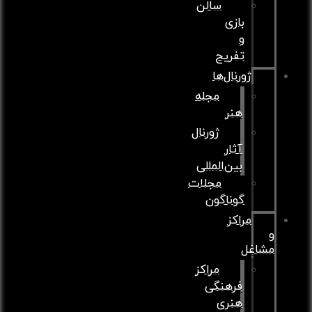
سالن
بازی
و
تفریح
ژورنال‌ها
مجله
هنر
ژورنال
آثار
بین‌المللی
مجلات
گوناگون
مراکز
شاغل
مراکز
فرهنگی
هنری