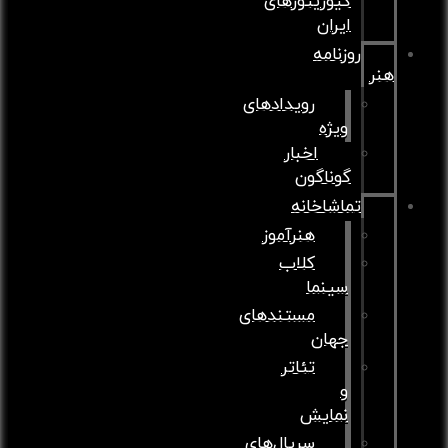
کیوریتورهای
ایران
روزنامه
نر
رویدادهای
ویژه
اخبار
گوناگون
تماشاخانه
هنرآموز
کلاب
سینما
مستندهای
جهان
تئاتر
و
نمایش
سریال‌های