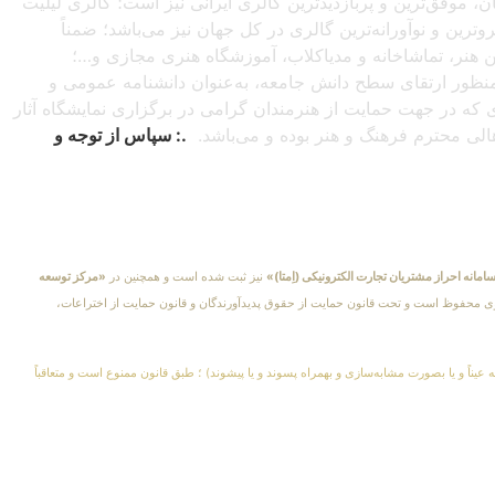
شبانه‌روزی از سراسرجهان، موفق‌ترین و پربازدیدترین گالری ایرانی نیز است؛ گالری لیلیت
ترین و نوآورانه‌ترین گالری در کل جهان نیز می‌باشد؛ ضمناً
این هنر، تماشاخانه و مدیاکلاب، آموزشگاه هنری مجازی و…؛
ه‌منظور ارتقای سطح دانش جامعه، به‌عنوان دانشنامه عمومی و
دی که در جهت حمایت از هنرمندان گرامی در برگزاری نمایشگاه آثار
اهالی محترم فرهنگ و هنر بوده و می‌باشد.
.: سپاس از توجه و
امانه احراز مشتریان تجارت الکترونیکی (اِمتا)»
نیز ثبت شده است و همچنین در
«مرکز توسعه
کلیهٔ حقوق مادی و معنوی محفوظ است و تحت قانون حمایت از حقوق پدیدآورندگان و قانون حمایت از اختراعات،
 عیناً و یا بصورت مشابه‌سازی و بهمراه پسوند و یا پیشوند) ؛ طبق قانون ممنوع است و متعاقباً