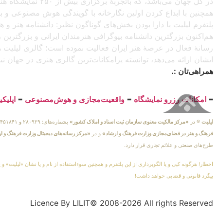
در کل جهان می‌باش
همچنین با ابداع کردن اولین نگارخانه با گویندگی هوش مصنوعی و با ا
پلتفرم لیلیت با دارا بودن بخش‌های گوناگون نظیر: دانشنامه هنر و
هم‌اکنون بزرگترین دانشنامه بیوگرافی هنرمندان ایرانی و بزرگتری
رسانهٔ فعال در عرصهٔ هنر ایران فعالیت نموده است؛ گالری لیلیت ه
ایشان ارائه می‌دهد، توانسته پرامکانات‌ترین گالری هنری در جهان ن
همراهی‌تان :.
≡
امکانات رزرو نمایشگاه
≡
واقعیت‌مجازی و هوش‌مصنوعی
≡
اپلیک
لیلیت
® در
«مرکز مالکیت معنوی سازمان ثبت اسناد و املاک کشور»
بشماره‌های: ۲۸۰۹۲۹ و ۴۵۱۸۴۱ ، به ثبت رسیده است و در
فرهنگ و هنر در فضای‌مجازی وزارت فرهنگ و ارشاد»
و در
«مرکز رسانه‌های دیجیتال وزارت فرهنگ و ا
طرح‌های صنعتی و علائم تجاری قرار دارد.
اخطار! هرگونه کپی و یا الگوبرداری از این پلتفرم و همچنین سوءاستفاده از نام و یا نشان «لیلیت» و 
پیگرد قانونی و قضایی خواهد داشت!
Licence By LILIT© 2008-2026 All rights Reserved