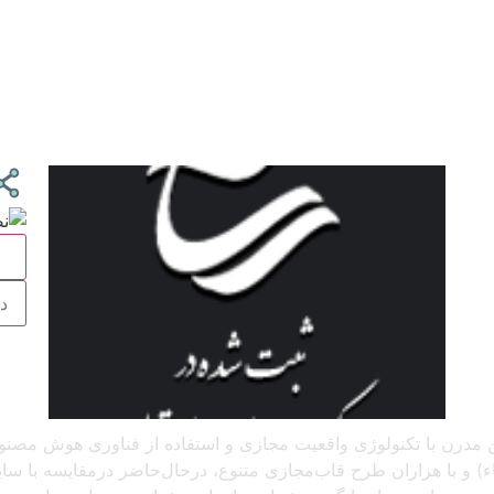
ج
 آنلاین مدرن با تکنولوژی واقعیت مجازی و استفاده از فناوری هوش م
و با هزاران طرح قاب‌مجازی متنوع، درحال‌حاضر درمقایسه با سایر پل