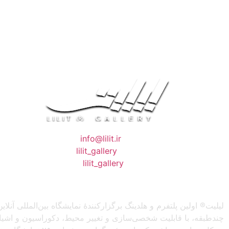
❖ رایـانـامـه :
info@lilit.ir
❖ تــلــگــرام :
lilit_gallery
❖اینستاگرام:
lilit_gallery
لیلیت® اولین پلتفرم و هلدینگ برگزارکنندهٔ نمایشگاه بین‌المللی
چندطبقه، با قابلیت شخصی‌سازی و تغییر محیط، دکوراسیون و اشیاء) 