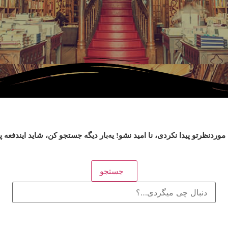
وردنظرتو پیدا نکردی، نا امید نشو! یه‌بار دیگه جستجو کن، شاید ایندفعه 
جستجو