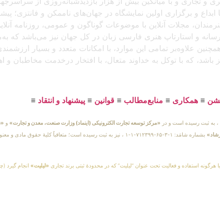
د، که باتجربهٔ برگزاری بیش از ۲۵۰ نمایشگاه هنری و تجاری و با میانگین بیش از هزار بازدید
بداع و برگزاری اولین نمایشگاه در جهان‌های ناممکن و فانتزی؛ پیشرو
 هنرمندان، مجلات آنلاین با موضوعات گوناگون و عمومی، روزنامه آنل
ن رسانه و استارتاپ هنری فارسی زبان در کل جهان نیز می‌باشد که ب
مچنین علاوه‌بر تمامی این موارد، با امکانات متعدد و بسیار ارزشمن
یز باشد، که با توکل به خداوند متعال، با افتخار درخدمت مخاطبان و 
یشن
≡
همکاری
≡
منابع‌مطالب
≡
قوانین
≡
پیشنهاد و انتقاد
≡
«مرکز توسعه تجارت الکترونیکی (اینماد) وزارت صنعت، معدن و تجارت»
و
«س
رشاد»
بشماره شامَد: ۱-۳-۶۵-۷۱۲۳۹۹-۱-۱ ، نیز به ثبت رسیده است؛ متعاقباً 
یا هرگونه استفاده و فعالیت تحت عنوان “لیلیت” که در محدودهٔ ثبتی برند تجاری
«لیلیت»
انجام گیرد (چه