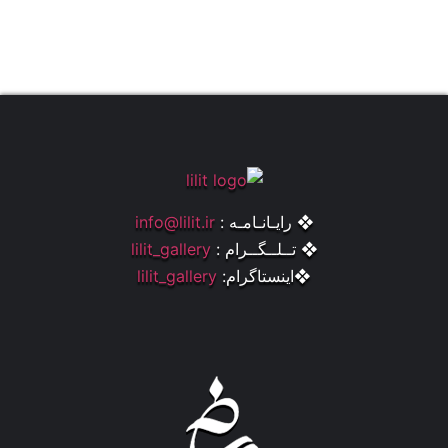
❖ رایـانـامـه :
info@lilit.ir
❖ تــلــگــرام :
lilit_gallery
❖اینستاگرام:
lilit_gallery