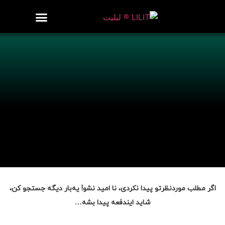
روزنامه هنر
درباره/تماس
مراکز و مشاغل
گالری و نمایشگاه
بیوگرافی هنرمندان
اگر مطلب موردنظرتو پیدا نکردی، نا امید نشو! یه‌بار دیگه جستجو کن،
شاید ایندفعه پیدا بشه…