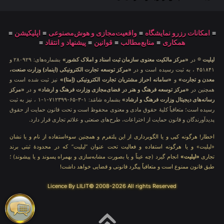
≡
امکانات رزرو نمایشگاه
≡
واقعیت‌مجازی و هوش‌مصنوعی
≡
اپلیکیشن
≡
همکاری
≡
منابع‌مطالب
≡
قوانین
≡
پیشنهاد و انتقاد
≡
لیلیت
® در
«مرکز مالکیت معنوی سازمان ثبت اسناد و املاک کشور»
بشماره‌های: ۲۸۰۹۲۹ و
۴۵۱۸۴۱ ، به ثبت رسیده است و در
«مرکز توسعه تجارت الکترونیکی (اینماد) وزارت صنعت،
معدن و تجارت»
و
«سامانه احراز مشتریان تجارت الکترونیکی (اِمتا)»
نیز ثبت شده است و
همچنین در
«مرکز توسعه فرهنگ و هنر در فضای‌مجازی وزارت فرهنگ و ارشاد»
و در
«مرکز
رسانه‌های دیجیتال وزارت فرهنگ و ارشاد»
بشماره شامَد: ۱-۳-۶۵-۷۱۲۳۹۹-۱-۱ ، نیز به ثبت
رسیده است؛ متعاقباً کلیهٔ حقوق مادی و معنوی محفوظ است و تحت قانون حمایت از حقوق
پدیدآورندگان و قانون حمایت از اختراعات، طرح‌های صنعتی و علائم تجاری قرار دارد.
اخطار! هرگونه کپی و یا الگوبرداری از این پلتفرم و همچنین سوءاستفاده از نام و یا نشان
«لیلیت» و یا هرگونه استفاده و فعالیت تحت عنوان “لیلیت” که در محدودهٔ ثبتی برند
تجاری
«لیلیت»
انجام گیرد (چه عیناً و یا بصورت مشابه‌سازی و بهمراه پسوند و یا پیشوند) ؛
طبق قانون ممنوع است و متعاقباً پیگرد قانونی و قضایی خواهد داشت!
Licence By LILIT© 2008-2026 All rights Reserved