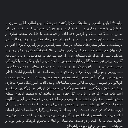
لیلیت® اولین پلتفرم و هلدینگ برگزارکنندهٔ نمایشگاه بین‌المللی آنلاین مدرن با
تکنولوژی واقعیت مجازی و استفاده از فناوری هوش مصنوعی است که با هزاران
سالن نمایشگاهی شیک و لوکس (چنداتاقه و چندطبقه، با قابلیت شخصی‌سازی و
تغییر محیط، دکوراسیون و اشیاء) و با هزاران طرح قاب‌مجازی متنوع، درحال‌حاضر
درمقایسه با سایر پلتفرم‌های مشابه در دنیا، پیشرفته‌ترین و بزرگترین گالری آنلاین در
کل جهان می‌باشد، که باتجربهٔ برگزاری بیش از ۲۵۰ نمایشگاه هنری و تجاری و با
میانگین بیش از هزار بازدیدشبانه‌روزی از سراسرجهان، موفق‌ترین و پربازدیدترین
گالری ایرانی نیز است؛ گالری لیلیت همچنین با ابداع کردن اولین نگارخانه با گویندگی
هوش مصنوعی و با ابداع و برگزاری اولین نمایشگاه در جهان‌های ناممکن و فانتزی؛
پیشروترین و نوآورانه‌ترین گالری در کل جهان نیز می‌باشد؛ ضمناً پلتفرم لیلیت با دارا
بودن بخش‌های گوناگون نظیر: دانشنامه هنر و هنرمندان، مجلات آنلاین با موضوعات
گوناگون و عمومی، روزنامه آنلاین هنر، تماشاخانه و مدیاکلاب، آموزشگاه هنری مجازی
و…؛ هم‌اکنون بزرگترین دانشنامه بیوگرافی هنرمندان ایرانی و بزرگترین رسانه و
استارتاپ هنری فارسی زبان در کل جهان نیز می‌باشد که به‌منظور ارتقای سطح
دانش جامعه، به‌عنوان دانشنامه عمومی و رسانهٔ فعال در عرصهٔ هنر ایران فعالیت
نموده است؛ گالری لیلیت همچنین علاوه‌بر تمامی این موارد، با امکانات متعدد و بسیار
ارزشمندی که در جهت حمایت از هنرمندان گرامی در برگزاری نمایشگاه آثار ایشان
ارائه می‌دهد، توانسته پرامکانات‌ترین گالری هنری در جهان نیز باشد، که با توکل به
خداوند متعال، با افتخار درخدمت مخاطبان و اهالی محترم فرهنگ و هنر بوده و
می‌باشد.
.: سپاس از توجه و همراهی‌تان :.