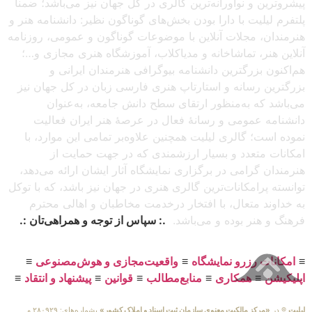
پیشروترین و نوآورانه‌ترین گالری در کل جهان نیز می‌باشد؛ ضمناً
پلتفرم لیلیت با دارا بودن بخش‌های گوناگون نظیر: دانشنامه هنر و
هنرمندان، مجلات آنلاین با موضوعات گوناگون و عمومی، روزنامه
آنلاین هنر، تماشاخانه و مدیاکلاب، آموزشگاه هنری مجازی و…؛
هم‌اکنون بزرگترین دانشنامه بیوگرافی هنرمندان ایرانی و
بزرگترین رسانه و استارتاپ هنری فارسی زبان در کل جهان نیز
می‌باشد که به‌منظور ارتقای سطح دانش جامعه، به‌عنوان
دانشنامه عمومی و رسانهٔ فعال در عرصهٔ هنر ایران فعالیت
نموده است؛ گالری لیلیت همچنین علاوه‌بر تمامی این موارد، با
امکانات متعدد و بسیار ارزشمندی که در جهت حمایت از
هنرمندان گرامی در برگزاری نمایشگاه آثار ایشان ارائه می‌دهد،
توانسته پرامکانات‌ترین گالری هنری در جهان نیز باشد، که با توکل
به خداوند متعال، با افتخار درخدمت مخاطبان و اهالی محترم
فرهنگ و هنر بوده و می‌باشد.
.: سپاس از توجه و همراهی‌تان :.
≡
امکانات رزرو نمایشگاه
≡
واقعیت‌مجازی و هوش‌مصنوعی
≡
اپلیکیشن
≡
همکاری
≡
منابع‌مطالب
≡
قوانین
≡
پیشنهاد و انتقاد
≡
لیلیت
® در
«مرکز مالکیت معنوی سازمان ثبت اسناد و املاک کشور»
بشماره‌های: ۲۸۰۹۲۹ و