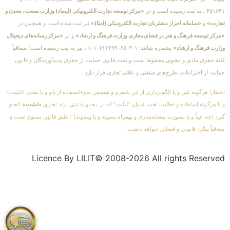
۴۵۱۸۴۱ ، به ثبت رسیده است و در
«مرکز توسعه تجارت الکترونیکی (اینماد) وزارت صنعت، معدن و
تجارت»
و
«سامانه احراز مشتریان تجارت الکترونیکی (اِمتا)»
نیز ثبت شده است و همچنین در
«مرکز توسعه فرهنگ و هنر در فضای‌مجازی وزارت فرهنگ و ارشاد»
و در
«مرکز رسانه‌های دیجیتال
وزارت فرهنگ و ارشاد»
بشماره شامَد: ۱-۳-۶۵-۷۱۲۳۹۹-۱-۱ ، نیز به ثبت رسیده است؛ متعاقباً
کلیهٔ حقوق مادی و معنوی محفوظ است و تحت قانون حمایت از حقوق پدیدآورندگان و قانون
حمایت از اختراعات، طرح‌های صنعتی و علائم تجاری قرار دارد.
اخطار! هرگونه کپی و یا الگوبرداری از این پلتفرم و همچنین سوءاستفاده از نام و یا نشان «لیلیت»
و یا هرگونه استفاده و فعالیت تحت عنوان “لیلیت” که در محدودهٔ ثبتی برند تجاری
«لیلیت»
انجام
گیرد (چه عیناً و یا بصورت مشابه‌سازی و بهمراه پسوند و یا پیشوند) ؛ طبق قانون ممنوع است و
متعاقباً پیگرد قانونی و قضایی خواهد داشت!
Licence By LILIT© 2008-2026 All rights Reserved