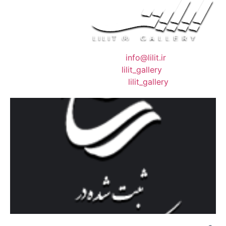
❖ رایـانـامـه :
info@lilit.ir
❖ تــلــگــرام :
lilit_gallery
❖اینستاگرام:
lilit_gallery