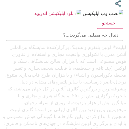
جستجو
لیلیت® اولین پلتفرم و هلدینگ برگزارکنندهٔ نمایشگاه بین‌المللی
آنلاین مدرن با تکنولوژی واقعیت مجازی و استفاده از فناوری
هوش مصنوعی است که با هزاران سالن نمایشگاهی شیک و
لوکس (چنداتاقه و چندطبقه، با قابلیت شخصی‌سازی و تغییر
محیط، دکوراسیون و اشیاء) و با هزاران طرح قاب‌مجازی متنوع،
درحال‌حاضر درمقایسه با سایر پلتفرم‌های مشابه در دنیا،
پیشرفته‌ترین و بزرگترین گالری آنلاین در کل جهان می‌باشد، که
باتجربهٔ برگزاری بیش از ۲۵۰ نمایشگاه هنری و تجاری و با
میانگین بیش از هزار بازدیدشبانه‌روزی از سراسرجهان،
موفق‌ترین و پربازدیدترین گالری ایرانی نیز است؛ گالری لیلیت
همچنین با ابداع کردن اولین نگارخانه با گویندگی هوش مصنوعی و
با ابداع و برگزاری اولین نمایشگاه در جهان‌های ناممکن و فانتزی؛