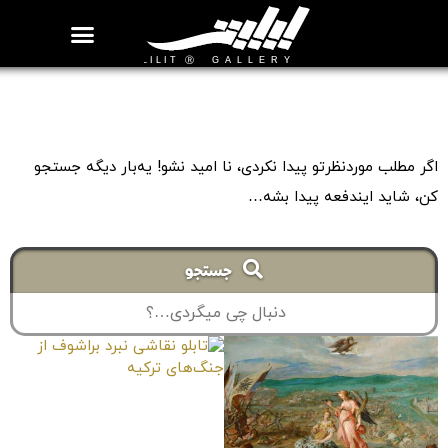
روزنامه هنر
درباره/تماس
مراکز و مشاغل
گالری و نمایشگاه
بیوگرافی هنرمندان
اگر مطلب موردنظرتو پیدا نکردی، نا امید نشو! یه‌بار دیگه جستجو
کن، شاید ایندفعه پیدا بشه…
جستجو
تابلو نقاشی نبرد براشوف از
جنگ‌های ترکیه