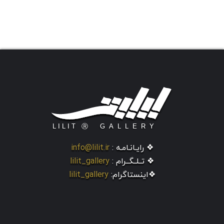
❖ رایـانـامـه :
info@lilit.ir
❖ تــلــگــرام :
lilit_gallery
❖اینستاگرام:
lilit_gallery