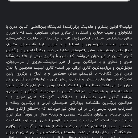
لیلیت® اولین پلتفرم و هلدینگ برگزارکنندهٔ نمایشگاه بین‌المللی آنلاین مدرن با
تکنولوژی واقعیت مجازی و استفاده از فناوری هوش مصنوعی است که با هزاران
سالن نمایشگاهی شیک و لوکس (چنداتاقه و چندطبقه، با قابلیت شخصی‌سازی
و تغییر محیط، دکوراسیون و اشیاء) و با هزاران طرح قاب‌مجازی متنوع،
درحال‌حاضر درمقایسه با سایر پلتفرم‌های مشابه در دنیا، پیشرفته‌ترین و بزرگترین
گالری آنلاین در کل جهان می‌باشد، که باتجربهٔ برگزاری بیش از ۲۵۰ نمایشگاه
هنری و تجاری و با میانگین بیش از هزار بازدیدشبانه‌روزی از سراسرجهان،
موفق‌ترین و پربازدیدترین گالری ایرانی نیز است؛ گالری لیلیت همچنین با ابداع
کردن اولین نگارخانه با گویندگی هوش مصنوعی و با ابداع و برگزاری اولین
نمایشگاه در جهان‌های ناممکن و فانتزی؛ پیشروترین و نوآورانه‌ترین گالری در کل
جهان نیز می‌باشد؛ ضمناً پلتفرم لیلیت با دارا بودن بخش‌های گوناگون نظیر:
دانشنامه هنر و هنرمندان، مجلات آنلاین با موضوعات گوناگون و عمومی،
روزنامه آنلاین هنر، تماشاخانه و مدیاکلاب، آموزشگاه هنری مجازی و…؛
هم‌اکنون بزرگترین دانشنامه بیوگرافی هنرمندان ایرانی و بزرگترین رسانه و
استارتاپ هنری فارسی زبان در کل جهان نیز می‌باشد که به‌منظور ارتقای سطح
دانش جامعه، به‌عنوان دانشنامه عمومی و رسانهٔ فعال در عرصهٔ هنر ایران
فعالیت نموده است؛ گالری لیلیت همچنین علاوه‌بر تمامی این موارد، با امکانات
متعدد و بسیار ارزشمندی که در جهت حمایت از هنرمندان گرامی در برگزاری
نمایشگاه آثار ایشان ارائه می‌دهد، توانسته پرامکانات‌ترین گالری هنری در جهان
نیز باشد، که با توکل به خداوند متعال، با افتخار درخدمت مخاطبان و اهالی