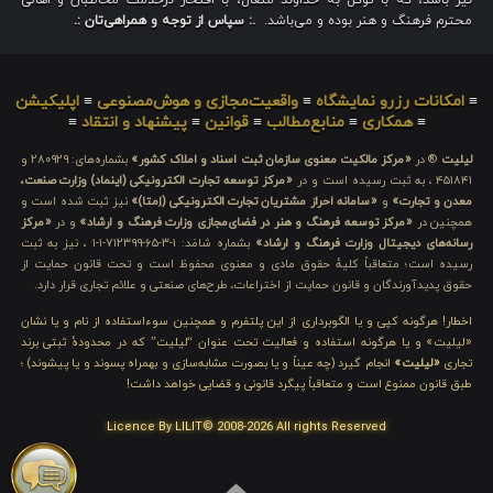
محترم فرهنگ و هنر بوده و می‌باشد.
.: سپاس از توجه و همراهی‌تان :.
≡
امکانات رزرو نمایشگاه
≡
واقعیت‌مجازی و هوش‌مصنوعی
≡
اپلیکیشن
≡
همکاری
≡
منابع‌مطالب
≡
قوانین
≡
پیشنهاد و انتقاد
≡
لیلیت
® در
«مرکز مالکیت معنوی سازمان ثبت اسناد و املاک کشور»
بشماره‌های: ۲۸۰۹۲۹ و
۴۵۱۸۴۱ ، به ثبت رسیده است و در
«مرکز توسعه تجارت الکترونیکی (اینماد) وزارت صنعت،
معدن و تجارت»
و
«سامانه احراز مشتریان تجارت الکترونیکی (اِمتا)»
نیز ثبت شده است و
همچنین در
«مرکز توسعه فرهنگ و هنر در فضای‌مجازی وزارت فرهنگ و ارشاد»
و در
«مرکز
رسانه‌های دیجیتال وزارت فرهنگ و ارشاد»
بشماره شامَد: ۱-۳-۶۵-۷۱۲۳۹۹-۱-۱ ، نیز به ثبت
رسیده است؛ متعاقباً کلیهٔ حقوق مادی و معنوی محفوظ است و تحت قانون حمایت از
حقوق پدیدآورندگان و قانون حمایت از اختراعات، طرح‌های صنعتی و علائم تجاری قرار دارد.
اخطار! هرگونه کپی و یا الگوبرداری از این پلتفرم و همچنین سوءاستفاده از نام و یا نشان
«لیلیت» و یا هرگونه استفاده و فعالیت تحت عنوان “لیلیت” که در محدودهٔ ثبتی برند
تجاری
«لیلیت»
انجام گیرد (چه عیناً و یا بصورت مشابه‌سازی و بهمراه پسوند و یا پیشوند) ؛
طبق قانون ممنوع است و متعاقباً پیگرد قانونی و قضایی خواهد داشت!
Licence By LILIT© 2008-2026 All rights Reserved