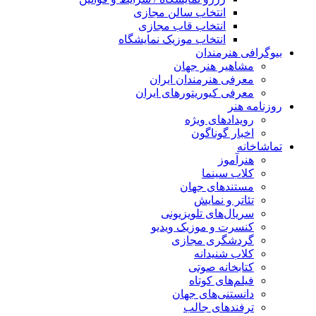
انتخاب سالن مجازی
انتخاب قاب مجازی
انتخاب موزیک نمایشگاه
بیوگرافی هنرمندان
مشاهیر هنر جهان
معرفی هنرمندان ایران
معرفی کیوریتورهای ایران
روزنامه هنر
رویدادهای ویژه
اخبار گوناگون
تماشاخانه
هنرآموز
کلاب سینما
مستندهای جهان
تئاتر و نمایش
سریال‌های تلویزیونی
کنسرت و موزیک ویدیو
گردشگری مجازی
کلاب شنیدانه
کتابخانه صوتی
فیلم‌های کوتاه
دانستنی‌های جهان
ترفندهای جالب