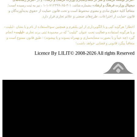
دیجیتال وزارت فرهنگ و ارشاد»
بشماره شامَد: ۱-۳-۶۵-۷۱۲۳۹۹-۱-۱ ، نیز به ثبت رسیده است؛
متعاقباً کلیهٔ حقوق مادی و معنوی محفوظ است و تحت قانون حمایت از حقوق پدیدآورندگان و
قانون حمایت از اختراعات، طرح‌های صنعتی و علائم تجاری قرار دارد.
اخطار! هرگونه کپی و یا الگوبرداری از این پلتفرم و همچنین سوءاستفاده از نام و یا نشان «لیلیت»
و یا هرگونه استفاده و فعالیت تحت عنوان “لیلیت” که در محدودهٔ ثبتی برند تجاری
«لیلیت»
انجام
گیرد (چه عیناً و یا بصورت مشابه‌سازی و بهمراه پسوند و یا پیشوند) ؛ طبق قانون ممنوع است و
متعاقباً پیگرد قانونی و قضایی خواهد داشت!
Licence By LILIT© 2008-2026 All rights Reserved