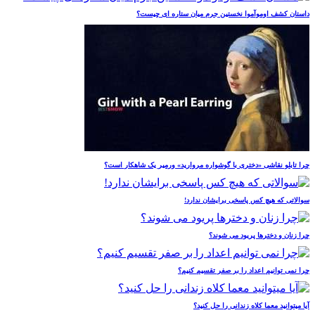
داستان کشف اوموآموا نخستین جرم میان ستاره ای چیست؟
چرا تابلو نقاشی «دختری با گوشواره مروارید» ورمیر یک شاهکار است؟
سوالاتی که هیچ کس پاسخی برایشان ندارد!
چرا زنان و دخترها پریود می شوند؟
چرا نمی توانیم اعداد را بر صفر تقسیم کنیم؟
آیا میتوانید معما کلاه زندانی را حل کنید؟