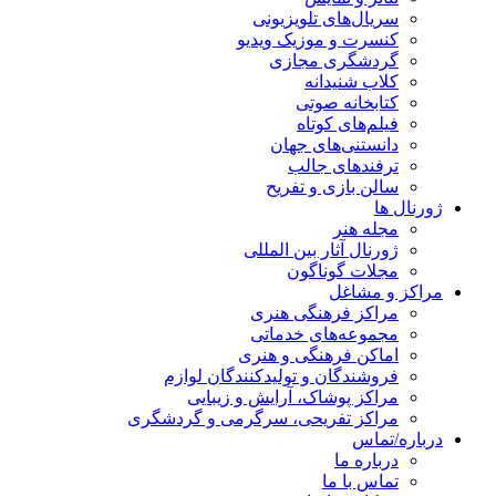
سریال‌های تلویزیونی
کنسرت و موزیک ویدیو
گردشگری مجازی
کلاب شنیدانه
کتابخانه صوتی
فیلم‌های کوتاه
دانستنی‌های جهان
ترفندهای جالب
سالن بازی و تفریح
ژورنال ها
مجله هنر
ژورنال آثار بین المللی
مجلات گوناگون
مراکز و مشاغل
مراکز فرهنگی هنری
مجموعه‌های خدماتی
اماکن فرهنگی و هنری
فروشندگان و تولیدکنندگان لوازم
مراکز پوشاک، آرایش و زیبایی
مراکز تفریحی، سرگرمی و گردشگری
درباره/تماس
درباره ما
تماس با ما