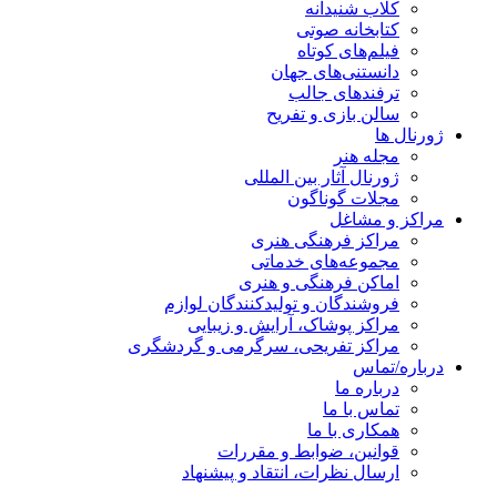
کلاب شنیدانه
کتابخانه صوتی
فیلم‌های کوتاه
دانستنی‌های جهان
ترفندهای جالب
سالن بازی و تفریح
ژورنال ها
مجله هنر
ژورنال آثار بین المللی
مجلات گوناگون
مراکز و مشاغل
مراکز فرهنگی هنری
مجموعه‌های خدماتی
اماکن فرهنگی و هنری
فروشندگان و تولیدکنندگان لوازم
مراکز پوشاک، آرایش و زیبایی
مراکز تفریحی، سرگرمی و گردشگری
درباره/تماس
درباره ما
تماس با ما
همکاری با ما
قوانین، ضوابط و مقررات
ارسال نظرات، انتقاد و پیشنهاد