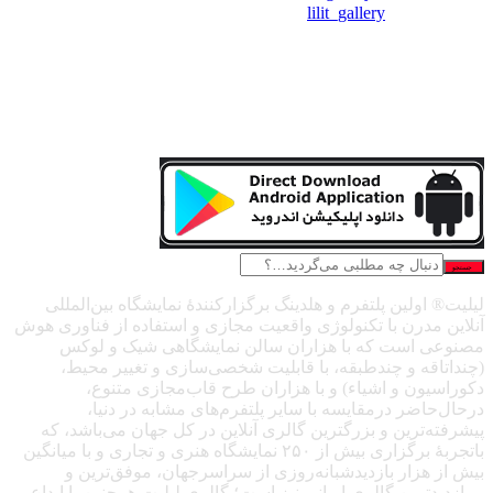
❖اینستاگرام:
lilit_gallery
جستجو
لیلیت® اولین پلتفرم و هلدینگ برگزارکنندهٔ نمایشگاه بین‌المللی
آنلاین مدرن با تکنولوژی واقعیت مجازی و استفاده از فناوری هوش
مصنوعی است که با هزاران سالن نمایشگاهی شیک و لوکس
(چنداتاقه و چندطبقه، با قابلیت شخصی‌سازی و تغییر محیط،
دکوراسیون و اشیاء) و با هزاران طرح قاب‌مجازی متنوع،
درحال‌حاضر درمقایسه با سایر پلتفرم‌های مشابه در دنیا،
پیشرفته‌ترین و بزرگترین گالری آنلاین در کل جهان می‌باشد، که
باتجربهٔ برگزاری بیش از ۲۵۰ نمایشگاه هنری و تجاری و با میانگین
بیش از هزار بازدیدشبانه‌روزی از سراسرجهان، موفق‌ترین و
پربازدیدترین گالری ایرانی نیز است؛ گالری لیلیت همچنین با ابداع