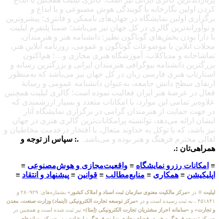
کردن اولین نگارخانه با گویندگی هوش مصنوعی و با ابداع و
برگزاری اولین نمایشگاه در جهان‌های ناممکن و فانتزی؛ پیشروترین
و نوآورانه‌ترین گالری در کل جهان نیز می‌باشد؛ ضمناً پلتفرم لیلیت
با دارا بودن بخش‌های گوناگون نظیر: دانشنامه هنر و هنرمندان،
مجلات آنلاین با موضوعات گوناگون و عمومی، روزنامه آنلاین هنر،
تماشاخانه و مدیاکلاب، آموزشگاه هنری مجازی و…؛ هم‌اکنون
بزرگترین دانشنامه بیوگرافی هنرمندان ایرانی و بزرگترین رسانه و
استارتاپ هنری فارسی زبان در کل جهان نیز می‌باشد که به‌منظور
ارتقای سطح دانش جامعه، به‌عنوان دانشنامه عمومی و رسانهٔ
فعال در عرصهٔ هنر ایران فعالیت نموده است؛ گالری لیلیت همچنین
علاوه‌بر تمامی این موارد، با امکانات متعدد و بسیار ارزشمندی که
در جهت حمایت از هنرمندان گرامی در برگزاری نمایشگاه آثار
ایشان ارائه می‌دهد، توانسته پرامکانات‌ترین گالری هنری در جهان
نیز باشد، که با توکل به خداوند متعال، با افتخار درخدمت مخاطبان و
اهالی محترم فرهنگ و هنر بوده و می‌باشد.
.: سپاس از توجه و
همراهی‌تان :.
≡
امکانات رزرو نمایشگاه
≡
واقعیت‌مجازی و هوش‌مصنوعی
≡
اپلیکیشن
≡
همکاری
≡
منابع‌مطالب
≡
قوانین
≡
پیشنهاد و انتقاد
≡
لیلیت
® در
«مرکز مالکیت معنوی سازمان ثبت اسناد و املاک کشور»
بشماره‌های: ۲۸۰۹۲۹ و
۴۵۱۸۴۱ ، به ثبت رسیده است و در
«مرکز توسعه تجارت الکترونیکی (اینماد) وزارت صنعت، معدن
و تجارت»
و
«سامانه احراز مشتریان تجارت الکترونیکی (اِمتا)»
نیز ثبت شده است و همچنین در
«مرکز توسعه فرهنگ و هنر در فضای‌مجازی وزارت فرهنگ و ارشاد»
و در
«مرکز رسانه‌های