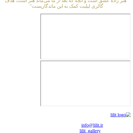
“هنر زادهٔ عشق است و آنچه که بعد از ما می‌ماند هنر است، هدف
گالری لیلیت کمک به این ماندگاریست”
❖ رایـانـامـه :
info@lilit.ir
❖ تــلــگــرام :
lilit_gallery