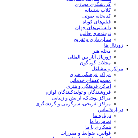
گردشگری مجازی
کلاب شنیدانه
کتابخانه صوتی
فیلم‌های کوتاه
دانستنی‌های جهان
ترفندهای جالب
سالن بازی و تفریح
ژورنال ها
مجله هنر
ژورنال آثار بین المللی
مجلات گوناگون
مراکز و مشاغل
مراکز فرهنگی هنری
مجموعه‌های خدماتی
اماکن فرهنگی و هنری
فروشندگان و تولیدکنندگان لوازم
مراکز پوشاک، آرایش و زیبایی
مراکز تفریحی، سرگرمی و گردشگری
درباره/تماس
درباره ما
تماس با ما
همکاری با ما
قوانین، ضوابط و مقررات