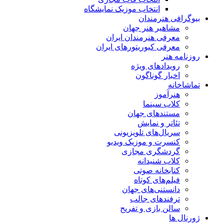
انتخاب موزیک نمایشگاه
بیوگرافی هنرمندان
مشاهیر هنر جهان
معرفی هنرمندان ایران
معرفی کیوریتورهای ایران
روزنامه هنر
رویدادهای ویژه
اخبار گوناگون
تماشاخانه
هنرآموز
کلاب سینما
مستندهای جهان
تئاتر و نمایش
سریال‌های تلویزیونی
کنسرت و موزیک ویدیو
گردشگری مجازی
کلاب شنیدانه
کتابخانه صوتی
فیلم‌های کوتاه
دانستنی‌های جهان
ترفندهای جالب
سالن بازی و تفریح
ژورنال ها