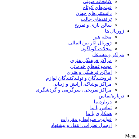
کتابخانه صوتی
فیلم‌های کوتاه
دانستنی‌های جهان
ترفندهای جالب
سالن بازی و تفریح
ژورنال ها
مجله هنر
ژورنال آثار بین المللی
مجلات گوناگون
مراکز و مشاغل
مراکز فرهنگی هنری
مجموعه‌های خدماتی
اماکن فرهنگی و هنری
فروشندگان و تولیدکنندگان لوازم
مراکز پوشاک، آرایش و زیبایی
مراکز تفریحی، سرگرمی و گردشگری
درباره/تماس
درباره ما
تماس با ما
همکاری با ما
قوانین، ضوابط و مقررات
ارسال نظرات، انتقاد و پیشنهاد
Menu