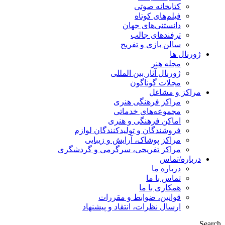
کتابخانه صوتی
فیلم‌های کوتاه
دانستنی‌های جهان
ترفندهای جالب
سالن بازی و تفریح
ژورنال ها
مجله هنر
ژورنال آثار بین المللی
مجلات گوناگون
مراکز و مشاغل
مراکز فرهنگی هنری
مجموعه‌های خدماتی
اماکن فرهنگی و هنری
فروشندگان و تولیدکنندگان لوازم
مراکز پوشاک، آرایش و زیبایی
مراکز تفریحی، سرگرمی و گردشگری
درباره/تماس
درباره ما
تماس با ما
همکاری با ما
قوانین، ضوابط و مقررات
ارسال نظرات، انتقاد و پیشنهاد
Search