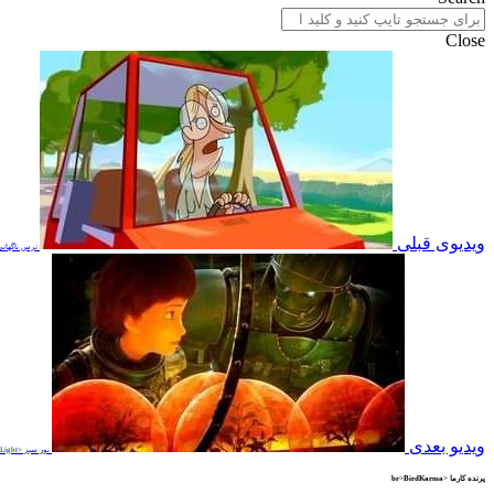
Close
ویدیوی قبلی
ترس ناگهانی <ANIC
ویدیو بعدی
نور سبز <br>Green Light
پرنده کارما <br>BirdKarma