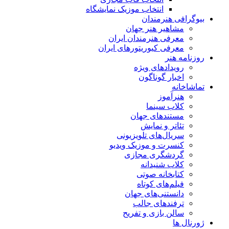
انتخاب موزیک نمایشگاه
بیوگرافی هنرمندان
مشاهیر هنر جهان
معرفی هنرمندان ایران
معرفی کیوریتورهای ایران
روزنامه هنر
رویدادهای ویژه
اخبار گوناگون
تماشاخانه
هنرآموز
کلاب سینما
مستندهای جهان
تئاتر و نمایش
سریال‌های تلویزیونی
کنسرت و موزیک ویدیو
گردشگری مجازی
کلاب شنیدانه
کتابخانه صوتی
فیلم‌های کوتاه
دانستنی‌های جهان
ترفندهای جالب
سالن بازی و تفریح
ژورنال ها